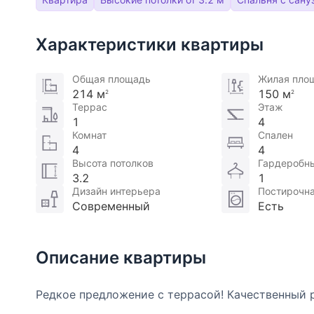
Характеристики квартиры
Общая площадь
Жилая пло
214 м
150 м
2
2
Террас
Этаж
1
4
Комнат
Спален
4
4
Высота потолков
Гардеробн
3.2
1
Дизайн интерьера
Постирочн
Современный
Есть
Описание квартиры
Редкое предложение с террасой! Качественный 