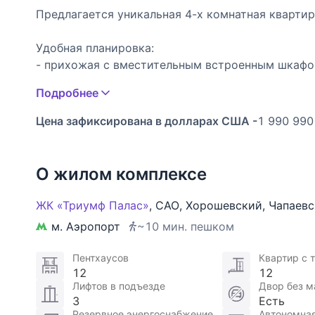
Предлагается уникальная 4-х комнатная квартир
Удобная планировка:
- прихожая с вместительным встроенным шкаф
- зона кухни столовой
Подробнее
- просторная гостиная
- 2 детские комнаты
Цена зафиксирована в долларах США -
1 990 990
- кабинет/гостевая
- мастер спальня с большой гардеробной и с/у
- гостевой с/у и постирочная
О жилом комплексе
- терраса по всему периметру квартиры
ЖК «Триумф Палас»
,
САО
,
Хорошевский
,
Чапаевс
Дизайн квартиры сделан в светлых тонах, качес
м. Аэропорт
~10 мин. пешком
мебель и техника европейских производителей - 
Пентхаусов
Квартир с 
Из окон открываются приятные виды во двор
12
12
Лифтов в подъезде
Двор без 
Идеальные документы:
3
Есть
Резервное энергоснабжение
Автономная