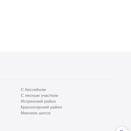
2 спальни
Без отделки
3 спальни
Без отделки
173 110 000
₽
170 000 000
₽
1 211 000
₽
/м
991 000
₽
/м
2
2
С бассейном
С лесным участком
Все
0
Истринский район
Красногорский район
Сегодня
0
Минское шоссе
Вчера
0