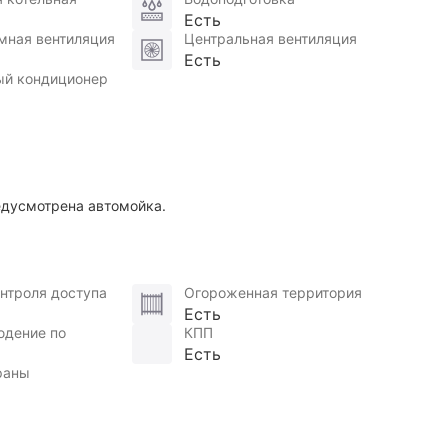
Есть
лная стоимость в договоре.
мная вентиляция
Центральная вентиляция
Есть
Готова к покупке и проживанию.
ый кондиционер
едусмотрена автомойка.
нтроля доступа
Огороженная территория
Есть
юдение по
КПП
Есть
раны