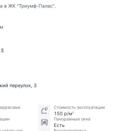
а в ЖК "Триумф-Палас".
ом
 $
кий переулок
,
3
твенный ремонт, квартира ухоженная. Дорогая
все остается. Высота потолка - 3,2 м.
террасами
Стоимость эксплуатации
150 р/м
2
машин
Панорамные окна
Есть
 котельная
Водоподготовка