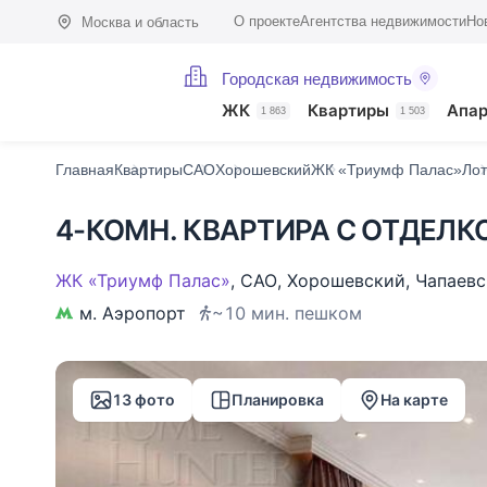
О проекте
Агентства недвижимости
Но
Москва и область
Городская недвижимость
Фото (13)
Характеристики
Описание
О доме
На карте
Похо
ЖК
Квартиры
Апа
1 863
1 503
Главная
Квартиры
САО
Хорошевский
ЖК «Триумф Палас»
Лот
4-КОМН. КВАРТИРА С ОТДЕЛКО
ЖК «Триумф Палас»
,
САО
,
Хорошевский
,
Чапаевс
м. Аэропорт
~10 мин. пешком
13 фото
Планировка
На карте