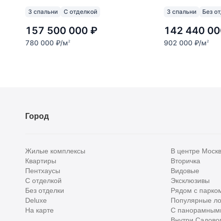
3 спальни
С отделкой
3 спальни
Без о
157 500 000
₽
142 440 00
780 000
₽
/м
902 000
₽
/м
2
2
Город
Жилые комплексы
В центре Моск
Квартиры
Вторичка
Пентхаусы
Видовые
С отделкой
Эксклюзивы
Без отделки
Рядом с парко
Deluxe
Популярные ло
На карте
С панорамным
Внутри Садовог