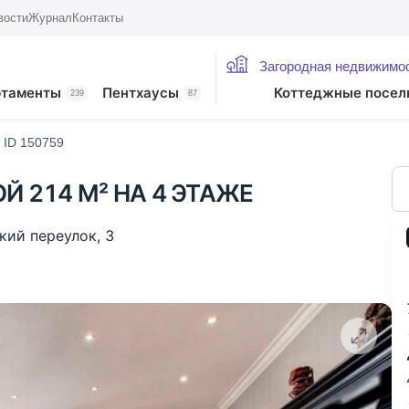
вости
Журнал
Контакты
Загородная недвижимо
жие лоты
ртаменты
Пентхаусы
Коттеджные посел
239
87
 ID 150759
Й 214 М² НА 4 ЭТАЖЕ
кий переулок
,
3