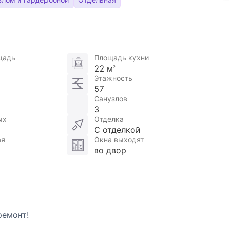
щадь
Площадь кухни
22 м
2
Этажность
57
Санузлов
3
ых
Отделка
С отделкой
ая
Окна выходят
во двор
ремонт!