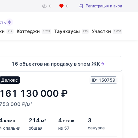
Регистрация и вход
0
0
сть
ки
Коттеджи
Таунхаусы
Участки
917
3 269
230
1 057
16 объектов на продажу в этом ЖК
Делюкс
ID: 150759
161 130 000
₽
753 000
₽
/м
2
4
214
4
3
комн.
м
этаж
2
санузла
4 спальни
общая
из 57