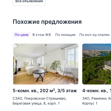
Все объявления
Фитнесы
Ветеринарные клиники
Похожие предложения
Все объекты
По цене
В этом ЖК
По локации
По кол-ву спален
5-комн. кв., 202 м², 3/5 этаж
4-комн. кв.,
СЗАО, Покровское-Стрешнево,
ЗАО, Раменки, К
Береговая улица, 8, корп. 1
Корпус 1