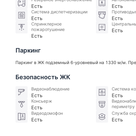
- 1 собственник, в собственности более 5 лет.
Есть
Есть
- узаконенная планировка, возможна ипотека, по
Система диспетчеризации
Противоды
Есть
Есть
Квартира очень уютная с приятной атмосферой. 
Спринклерное
Центральн
пожаротушение
Есть
Есть
"Участник ассоциации AREA"
Паркинг
Паркинг в ЖК подземный 6-уровневый на 1330 м/м. Пр
Безопасность ЖК
Видеонаблюдение
Система ко
Есть
Есть
Консьерж
Видеонабл
периметру
Есть
Видеодомофон
Служба ох
Есть
Есть