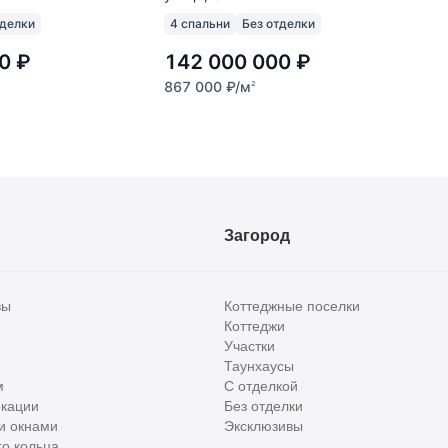
тделки
4 спальни
Без отделки
0
₽
142 000 000
₽
867 000
₽
/м
2
Загород
вы
Коттеджные поселки
Коттеджи
Участки
Таунхаусы
м
С отделкой
кации
Без отделки
и окнами
Эксклюзивы
о кольца