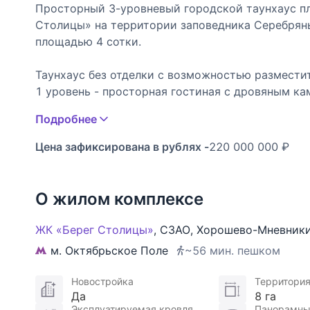
Просторный 3-уровневый городской таунхаус пл
Столицы» на территории заповедника Серебряны
площадью 4 сотки.
Таунхаус без отделки с возможностью разместит
1 уровень - просторная гостиная с дровяным ка
санузел, холл с гардеробной;
Подробнее
2 уровень – 2 мастер-спальни с гардеробными и 
3 уровень - детская спальня с санузлом и гарде
Цена зафиксирована в рублях -
220 000 000 ₽
балкон, санузел, игровая или комната няни, холл;
цоколь - комната отдыха с тренажерным залом, т
котельная.
О жилом комплексе
Панорамные окна с красивыми видами на живоп
ЖК «Берег Столицы»
,
СЗАО
,
Хорошево-Мневник
собственный уютный дворик. Высокие потолки 3.6
м. Октябрьское Поле
~56 мин. пешком
Предусмотрена парковка на 1 машино-место.
Новостройка
Территори
Да
8 га
Живописная приватная территория со всем нео
Эксплуатируемая кровля
Панорамны