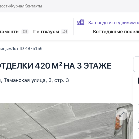
вости
Журнал
Контакты
Загородная недвижимо
жие лоты
таменты
Пентхаусы
Коттеджные посел
238
103
лицы»
Лот ID 4975156
ТДЕЛКИ 420 М² НА 3 ЭТАЖЕ
и
,
Таманская улица
,
3
,
стр. 3