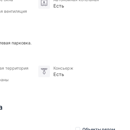
ng, премиальная консьерж-служба.
Есть
я вентиляция
тевая парковка.
ая территория
Консьерж
Есть
раны
а
Объекты рядом