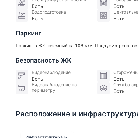
детские площадки, променад у воды, valet-parki
Есть
Есть
Водоподготовка
Центральна
Есть
Есть
Участник ассоциации AREA.
Паркинг
Паркинг в ЖК наземный на 106 м/м. Предусмотрена гос
Безопасность ЖК
Видеонаблюдение
Огороженн
Есть
Есть
Видеонаблюдение по
Служба ох
периметру
Есть
Расположение и инфраструктур
Инфраструктура