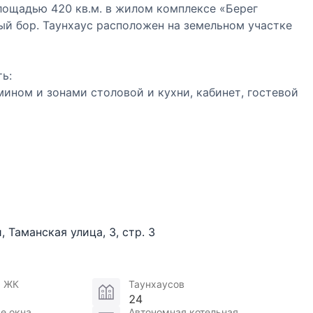
ощадью 420 кв.м. в жилом комплексе «Берег
й бор. Таунхаус расположен на земельном участке
ь:
мином и зонами столовой и кухни, кабинет, гостевой
санузлами, холл;
робной, вторая детская с гардеробной и выходом на
ехническая кухня, постирочная, санузел, кладовая,
исную внутреннюю территорию комплекса и на
и
,
Таманская улица
,
3
,
стр. 3
м., 3.4м, 3,2м.
я ЖК
Таунхаусов
24
бходимым для комфортной жизни. Спортивные и
е окна
Автономная котельная