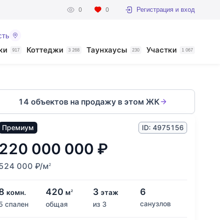
Регистрация и вход
0
0
сть
ки
Коттеджи
Таунхаусы
Участки
917
3 268
230
1 067
14 объектов на продажу в этом ЖК
Премиум
ID: 4975156
220 000 000
₽
524 000
₽
/м
2
8
420
3
6
комн.
м
этаж
2
санузлов
5 спален
общая
из 3