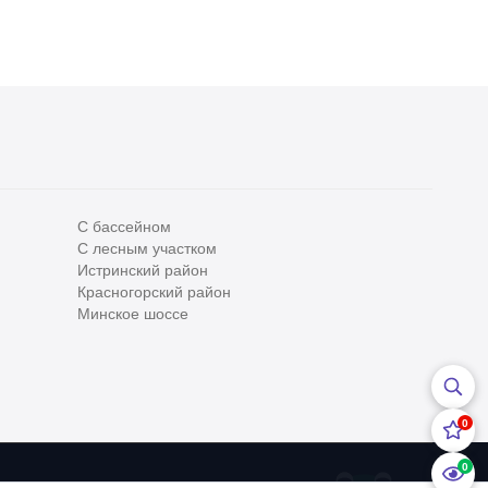
С бассейном
С лесным участком
Все
0
Истринский район
Красногорский район
Сегодня
0
Минское шоссе
Вчера
0
За неделю
0
0
За месяц
0
0
За 3 месяца
0