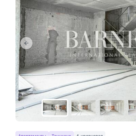
Апартаменты
Таунхаус
4-уровневая