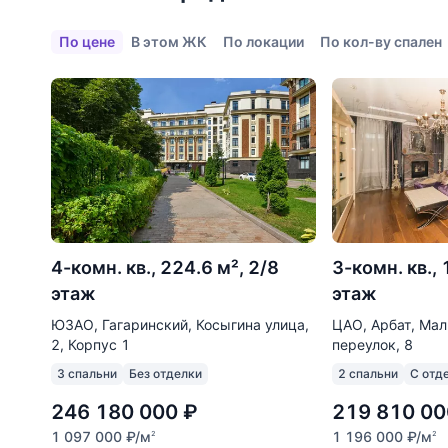
По цене
В этом ЖК
По локации
По кол-ву спален
4-комн. кв., 224.6 м², 2/8
3-комн. кв., 
этаж
этаж
ЮЗАО, Гагаринский, Косыгина улица,
ЦАО, Арбат, Ма
2, Корпус 1
переулок, 8
3 спальни
Без отделки
2 спальни
С отд
246 180 000
₽
219 810 00
1 097 000
₽
/м
1 196 000
₽
/м
2
2