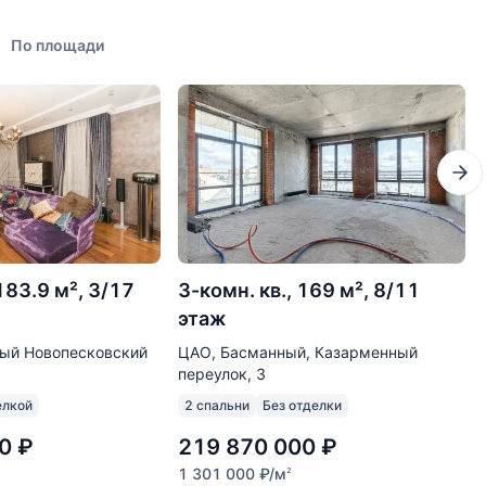
По площади
183.9 м², 3/17
3-комн. кв., 169 м², 8/11
этаж
лый Новопесковский
ЦАО, Басманный, Казарменный
переулок, 3
елкой
2 спальни
Без отделки
0
₽
219 870 000
₽
1 301 000
₽
/м
2