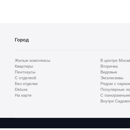
Город
Жилые комплексы
В центре Моск
Квартиры
Вторичка
Пентхаусы
Видовые
С отделкой
Эксклюзивы
Без отделки
Рядом с парко
Deluxe
Популярные ло
На карте
С панорамным
Внутри Садовог