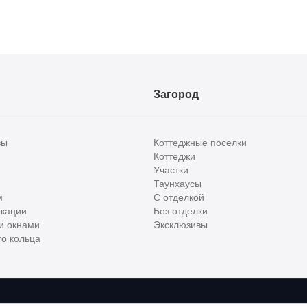
Загород
вы
Коттеджные поселки
Коттеджи
Участки
Таунхаусы
м
С отделкой
кации
Без отделки
и окнами
Эксклюзивы
о кольца