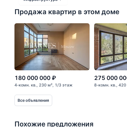
Продажа квартир в этом доме
Расстояние от объекта
До 2000 метров
Школы
Детские клубы
Детские сады
Поликлиники
Больницы
180 000 000
₽
275 000 00
Салоны красоты
4-комн. кв., 230 м², 1/3 этаж
8-комн. кв., 420
Торговые центры
Все объявления
Фитнесы
Ветеринарные клиники
Похожие предложения
Все объекты