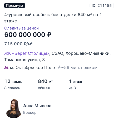
Премиум
ID: 211155
4-уровневый особняк без отделки 840 м² на 1
этаже
Следить за ценой
600 000 000
₽
715 000
₽
/м
2
ЖК «Берег Столицы»
,
СЗАО
,
Хорошево-Мневники
,
Таманская улица
,
3
м. Октябрьское Поле
~56 мин. пешком
12
840
1
комн.
м
этаж
2
8 спален
общая
из 3
Анна Мысева
Брокер