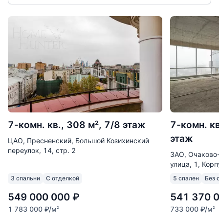
Эксплуатируемая кровля
На крыше дома обустроена просторная
эксплуатируемая кровля с уникальными видами
на природу заповедника и гладь реки.
ПОСЕЛОК
7-комн. кв., 308 м², 7/8 этаж
7-комн. кв
Берег столицы - строго охраняемый клубный
этаж
поселок на 52 домовладения, здесь расположены
ЦАО, Пресненский, Большой Козихинский
переулок, 14, стр. 2
таунхаусы, городские виллы и несколько
ЗАО, Очаково
резиденций.
улица, 1, Корп
3 спальни
С отделкой
5 спален
Без 
Поселок расположен на экологически чистом
549 000 000
₽
541 370 
острове Серебряный Бор в северо-западном
1 783 000
₽
/м
733 000
₽
/м
округе Москвы. В 10 минутах езды - Садовое
2
2