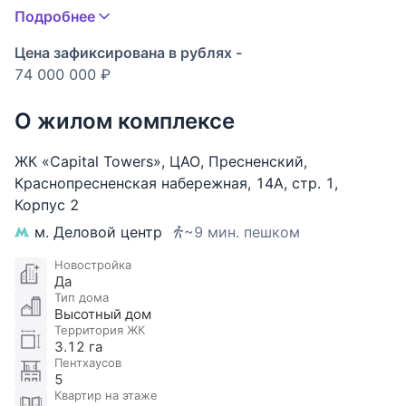
Удачное планировочное решение: просторная
Подробнее
кухня-гостиная, площадью 25 кв. м, большая
спальня, совмещенный с.у
Цена зафиксирована в рублях -
74 000 000 ₽
Выполнена чистовая, дизайнерская отделка,
установлена полноценная кухня, квартира
О жилом комплексе
оборудована всей необходимой техникой от
ведущих производителей. Состояние квартиры –
ЖК «Capital Towers»
,
ЦАО
,
Пресненский
,
полностью готова к проживанию.
Краснопресненская набережная
,
14А
,
стр. 1
,
Корпус 2
Capital Towers это комплекс жилых небоскребов, в
м. Деловой центр
~9 мин. пешком
котором соединились важные составляющие
комфортной и современной жизни в мегаполисе. В
Новостройка
Да
комплексе предусмотрены система управления
Тип дома
воздухом, скоростной компьютеризированный
Высотный дом
лифт, 5-ти уровневый подземный паркинг,
Территория ЖК
3.12 га
современные системы безопасности.
Пентхаусов
Инфраструктура комплекса представляет собой
5
все необходимое для жизни. За 2 минуты из
Квартир на этаже