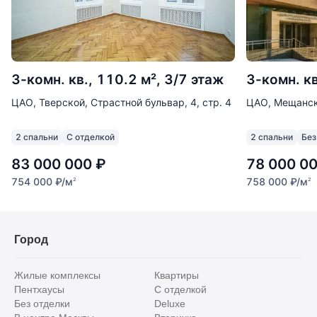
3-комн. кв., 110.2 м², 3/7 этаж
3-комн. кв
ЦАО, Тверской, Страстной бульвар, 4, стр. 4
ЦАО, Мещанск
2 спальни
С отделкой
2 спальни
Без
83 000 000
₽
78 000 0
754 000
₽
/м
758 000
₽
/м
2
2
Город
Жилые комплексы
Квартиры
Пентхаусы
С отделкой
Без отделки
Deluxe