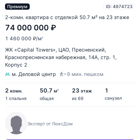
Премиум
ID: 4974723
2-комн. квартира с отделкой 50.7 м² на 23 этаже
74 000 000
₽
1 460 000
₽
/м
2
ЖК «Capital Towers»
,
ЦАО
,
Пресненский
,
Краснопресненская набережная
,
14А
,
стр. 1
,
Корпус 2
м. Деловой центр
~9 мин. пешком
2
50.7
23
1
комн.
м
этаж
2
санузел
1 спальня
общая
из 69
Эксперт от ЛюксДом