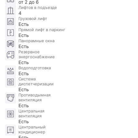
от 2 до 6
комплекса можно дойти до ТРЦ Афимолл и башен
Лифтов в подъезде
Москва-Сити, вся инфраструктура Сити находится
4
в распоряжении жителей.
Грузовой лифт
Есть
Возле Capital Tower расположено три станции
Прямой лифт в паркинг
метро, в пешей доступности расположены Центр
Есть
международной торговли, парк
Панорамные окна
Есть
Красногвардейские пруды, Дорогомиловский
Резервное
рынок.
энергоснабжение
Есть
Водоподготовка
Есть
Система
диспетчеризации
Есть
Противодымная
вентиляция
Есть
Центральная
вентиляция
Есть
Центральный
кондиционер
Есть