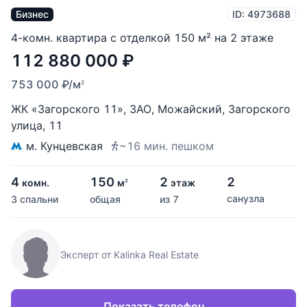
Бизнес
ID: 4973688
4-комн. квартира с отделкой 150 м² на 2 этаже
112 880 000
₽
753 000
₽
/м
2
ЖК «Загорского 11»
,
ЗАО
,
Можайский
,
Загорского
улица
,
11
м. Кунцевская
~16 мин. пешком
4
150
2
2
комн.
м
этаж
2
санузла
3 спальни
общая
из 7
Эксперт от Kalinka Real Estate
Показать телефон