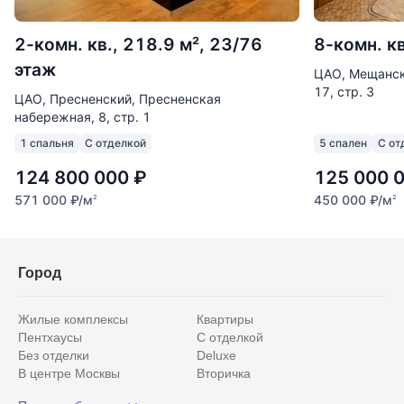
2-комн. кв., 218.9 м², 23/76
8-комн. кв
этаж
ЦАО, Мещанск
17, стр. 3
ЦАО, Пресненский, Пресненская
набережная, 8, стр. 1
1 спальня
С отделкой
5 спален
С от
124 800 000
₽
125 000 
571 000
₽
/м
450 000
₽
/м
2
2
Город
Жилые комплексы
Квартиры
Пентхаусы
С отделкой
Без отделки
Deluxe
В центре Москвы
Вторичка
Видовые
Эксклюзивы