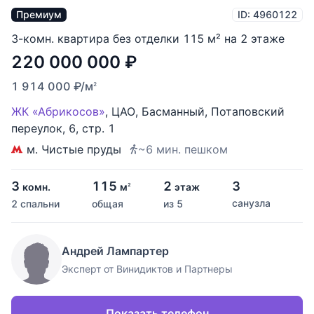
Премиум
ID: 4960122
3-комн. квартира без отделки 115 м² на 2 этаже
220 000 000
₽
1 914 000
₽
/м
2
ЖК «Абрикосов»
,
ЦАО
,
Басманный
,
Потаповский
переулок
,
6
,
стр. 1
м. Чистые пруды
~6 мин. пешком
3
115
2
3
комн.
м
этаж
2
санузла
2 спальни
общая
из 5
Андрей Лампартер
Эксперт от Винидиктов и Партнеры
Показать телефон