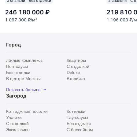
3 спальни
Без отделки
2 спальни
С о
246 180 000
₽
219 810 
1 097 000
₽
/м
1 196 000
₽
/м
2
Город
Жилые комплексы
Квартиры
Пентхаусы
С отделкой
Без отделки
Deluxe
В центре Москвы
Вторичка
Видовые
Эксклюзивы
Показать больше
Рядом с парком
Популярные локации
Загород
С панорамными окнами
Внутри Садового кольца
Коттеджные поселки
Коттеджи
Участки
Таунхаусы
С отделкой
Без отделки
Эксклюзивы
С бассейном
С лесным участком
Истринский район