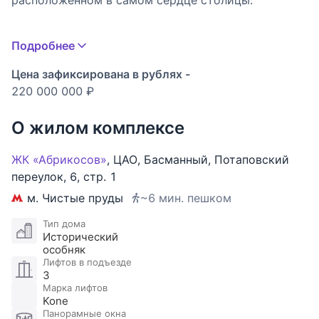
расположенном в самом сердце столицы.
Преимущества:
Подробнее
- Настоящий дровяной камин;
- Высокие потолки - 3,3 м;
Цена зафиксирована в рублях -
- Толстые кирпичные стены и широкие
220 000 000 ₽
подоконники;
- Эффективное планировочное решение, которое
О жилом комплексе
можно подстроить под себя, а также (благодаря
отсутствию отделки) оформить в стиле, близком
ЖК «Абрикосов»
,
ЦАО
,
Басманный
,
Потаповский
именно Вам!
переулок
,
6
,
стр. 1
м. Чистые пруды
~6 мин. пешком
Просторная и светлая кухня-гостиная с
настоящим дровяным камином, создающим
Тип дома
Исторический
теплую и уютную атмосферу, располагает к
особняк
приятному общению. Функциональная планировка
Лифтов в подъезде
квартиры включает в себя разделение на две зоны:
3
Марка лифтов
спальную и гостевую. Наличие восьми окон
Kone
(включая ванную комнату) гарантирует обилие
Панорамные окна