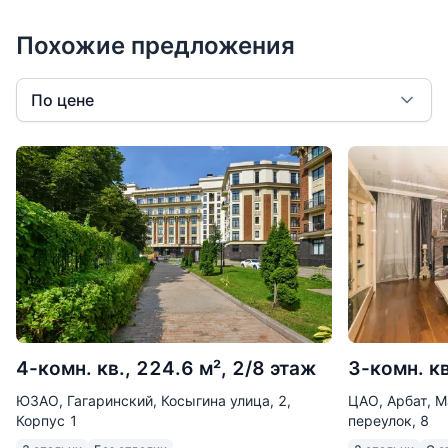
рядом расположены три парка (Новый парк
"Горка" - 800 м, "Зарядье" - крупнейшая парковая
Похожие предложения
зона в центре - 1500 м, Сад культуры и отдыха им
Н.Э Баумана - 1800 м) и несколько скверов.
По цене
Сотрудничаем с агентами 50/50.
Винидиктов и Партнеры - участник Ассоциации
Агентств Элитной Недвижимости AREA!
Арт. 86936272
4-комн. кв., 224.6 м², 2/8 этаж
3-комн. кв
ЮЗАО, Гагаринский, Косыгина улица, 2,
ЦАО, Арбат, 
Корпус 1
переулок, 8