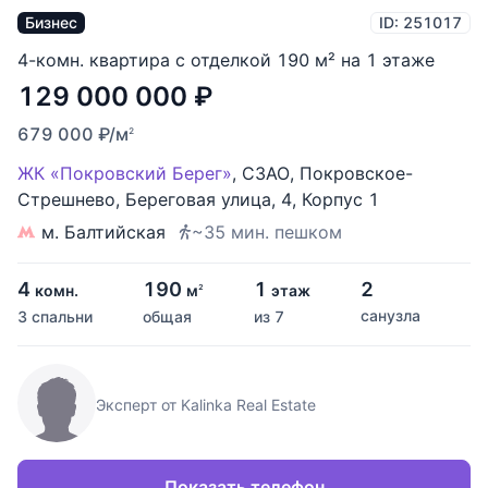
Бизнес
ID: 251017
4-комн. квартира с отделкой 190 м² на 1 этаже
129 000 000
₽
679 000
₽
/м
2
ЖК «Покровский Берег»
,
СЗАО
,
Покровское-
Стрешнево
,
Береговая улица
,
4
,
Корпус 1
м. Балтийская
~35 мин. пешком
4
190
1
2
комн.
м
этаж
2
санузла
3 спальни
общая
из 7
Эксперт от Kalinka Real Estate
Показать телефон