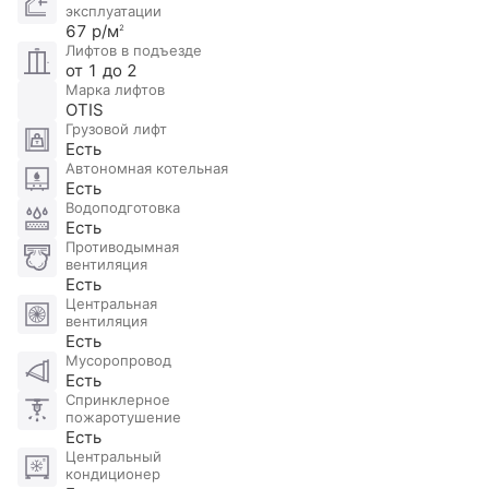
эксплуатации
67 р/м
2
Есть возможность приобретения 3 машино-мест в
Лифтов в подъезде
от 1 до 2
подземном паркинге за отдельную стоимость.
Марка лифтов
OTIS
Грузовой лифт
Есть
Автономная котельная
Есть
Водоподготовка
Есть
Противодымная
вентиляция
Есть
Центральная
вентиляция
Есть
Мусоропровод
Есть
Спринклерное
пожаротушение
Есть
Центральный
кондиционер