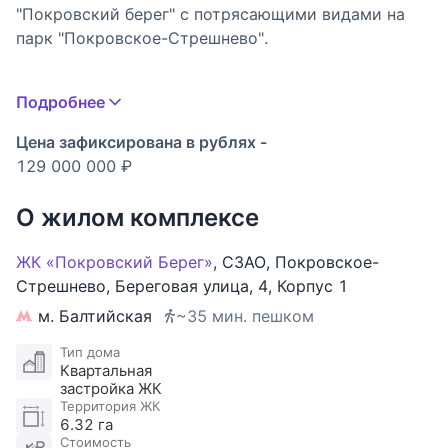
"Покровский берег" с потрясающими видами на
парк "Покровское-Стрешнево".
Планировка: просторный холл, кухня-столовая,
Подробнее
гостиная, мастер-спальня с гардеробной и ванной
комнатой, спальня с гардеробной, две спальни,
Цена зафиксирована в рублях -
ванная комната, постирочная.
129 000 000 ₽
По уровню расположения квартира фактически
О жилом комплексе
находится на высоте 3-го этажа.
ЖК «Покровский Берег»
,
СЗАО
,
Покровское-
Жилой комплекс располагается в лесопарковой
Стрешнево
,
Береговая улица
,
4
,
Корпус 1
зоне на берегу Химкинского водохранилища, из
м. Балтийская
~35 мин. пешком
квартиры предусмотрен индивидуальный выход в
парк.
Тип дома
Квартальная
застройка ЖК
Благоустроенная и закрытая территория
Территория ЖК
комплекса круглосуточно охраняется и находится
6.32 га
Стоимость
под видеонаблюдением.