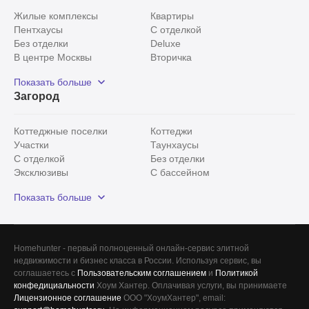
Жилые комплексы
Квартиры
Пентхаусы
С отделкой
Без отделки
Deluxe
В центре Москвы
Вторичка
Видовые
Эксклюзивы
Показать больше
Рядом с парком
Популярные локации
Загород
С панорамными окнами
Внутри Садового кольца
Коттеджные поселки
Коттеджи
Участки
Таунхаусы
С отделкой
Без отделки
Эксклюзивы
С бассейном
С лесным участком
Истринский район
Показать больше
Красногорский район
Минское шоссе
Все
0
Homehunter - первый полноценный онлайн-сервис элитной
недвижимости и бизнес класса в России. Используя сервис, вы
Сегодня
0
соглашаетесь с
Пользовательским соглашением
и
Политикой
конфедициальности
Хоум Хантер. Оплачивая услуги, вы принимаете
Вчера
0
Лицензионное соглашение
ООО "ХоумХантер", email: