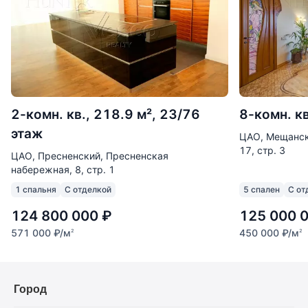
2-комн. кв., 218.9 м², 23/76
8-комн. кв
этаж
ЦАО, Мещанск
17, стр. 3
ЦАО, Пресненский, Пресненская
набережная, 8, стр. 1
1 спальня
С отделкой
5 спален
С от
124 800 000
₽
125 000 
571 000
₽
/м
450 000
₽
/м
2
2
Город