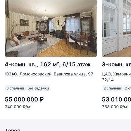
4-комн. кв., 162 м², 6/15 этаж
3-комн. кв
ЮЗАО, Ломоносовский, Вавилова улица, 97
ЦАО, Хамовни
22/14
3 спальни
Без отделки
2 спальни
С о
55 000 000
₽
53 010 0
340 000
₽
/м
758 000
₽
/м
2
2
Город