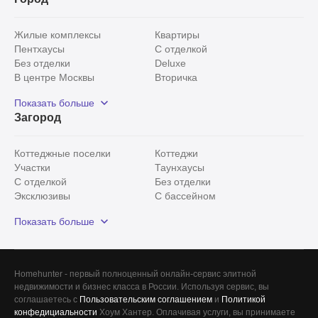
Жилые комплексы
Квартиры
Пентхаусы
С отделкой
Без отделки
Deluxe
В центре Москвы
Вторичка
Видовые
Эксклюзивы
Показать больше
Рядом с парком
Популярные локации
Загород
С панорамными окнами
Внутри Садового кольца
Коттеджные поселки
Коттеджи
Участки
Таунхаусы
С отделкой
Без отделки
Эксклюзивы
С бассейном
С лесным участком
Истринский район
Показать больше
Красногорский район
Минское шоссе
Все
0
Homehunter - первый полноценный онлайн-сервис элитной
недвижимости и бизнес класса в России. Используя сервис, вы
Сегодня
0
соглашаетесь с
Пользовательским соглашением
и
Политикой
конфедициальности
Хоум Хантер. Оплачивая услуги, вы принимаете