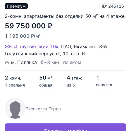
Премиум
ID: 245125
2-комн. апартаменты без отделки 50 м² на 4 этаже
59 750 000
₽
1 195 000
₽
/м
2
ЖК «Голутвинский 10»
,
ЦАО
,
Якиманка
,
3-й
Голутвинский переулок
,
10
,
стр. 6
м. Полянка
~8 мин. пешком
2
50
4
1
комн.
м
этаж
2
санузел
1 спальня
общая
из 5
Эксперт от Терра
Показать телефон