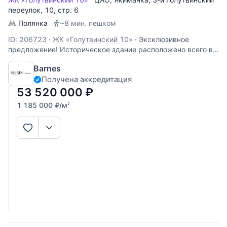
переулок
, 10, стр. 6
Полянка
~8 мин. пешком
ID: 206723
·
ЖК «Голутвинский 10»
·
Эксклюзивное
предложение! Историческое здание расположено всего в
10 метрах от Якиманской набережной и представляет
Barnes
собой сочетание проверенных временем традиций и
Получена аккредитация
лучших современных трендов. Отличительной чертой дома
является сохраненный фасад
53 520 000
₽
1 185 000
₽
/м
2