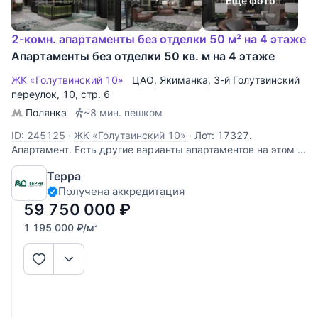
Еще фото
2-комн. апартаменты без отделки 50 м² на 4 этаже
Апартаменты без отделки 50 кв. м на 4 этаже
ЖК «Голутвинский 10»
ЦАО
,
Якиманка
,
3-й Голутвинский
переулок
, 10, стр. 6
Полянка
~8 мин. пешком
ID: 245125
·
ЖК «Голутвинский 10»
·
Лот: 17327.
Апартамент. Есть другие варианты апартаментов на этом и
других этажах. Каждый апартамент продается с келером
Терра
для хранения 4,5 кв м. (не входит в площадь апартамента).
Получена аккредитация
Отделка чистовая, будет отделан полностью санузел,
покраска стен (цвет
59 750 000
₽
1 195 000
₽
/м
2