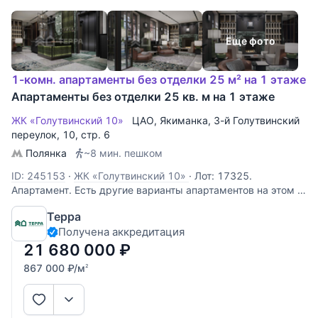
Еще фото
1-комн. апартаменты без отделки 25 м² на 1 этаже
Апартаменты без отделки 25 кв. м на 1 этаже
ЖК «Голутвинский 10»
ЦАО
,
Якиманка
,
3-й Голутвинский
переулок
, 10, стр. 6
Полянка
~8 мин. пешком
ID: 245153
·
ЖК «Голутвинский 10»
·
Лот: 17325.
Апартамент. Есть другие варианты апартаментов на этом и
других этажах. Каждый апартамент продается с келером
Терра
для хранения 4,5 кв м. (не входит в площадь апартамента).
Получена аккредитация
Отделка чистовая, будет отделан полностью санузел,
покраска стен (цвет
21 680 000
₽
867 000
₽
/м
2