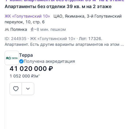
Апартаменты без отделки 39 кв. м на 2 этаже
ЖК «Голутвинский 10»
ЦАО
,
Якиманка
,
3-й Голутвинский
переулок
, 10, стр. 6
Полянка
~8 мин. пешком
ID: 244935
·
ЖК «Голутвинский 10»
·
Лот: 17326.
Апартамент. Есть другие варианты апартаментов на этом и
других этажах. Каждый апартамент продается с келером
Терра
для хранения 4,5 кв м. (не входит в площадь апартамента).
Получена аккредитация
Отделка чистовая, будет отделан полностью санузел,
покраска стен (цвет
41 020 000
₽
1 052 000
₽
/м
2