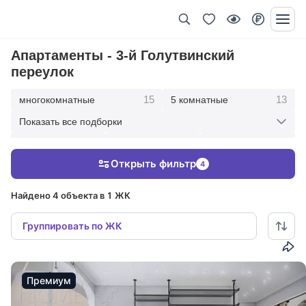
Апартаменты - 3-й Голутвинский
переулок
15
13
многокомнатные
5 комнатные
Показать все подборки
30
82
84
4 комнатные
3 комнатные
2 комнатные
Открыть фильтр
4
15
1 комнатные
Найдено 4 объекта в 1 ЖК
Группировать по ЖК
Премиум