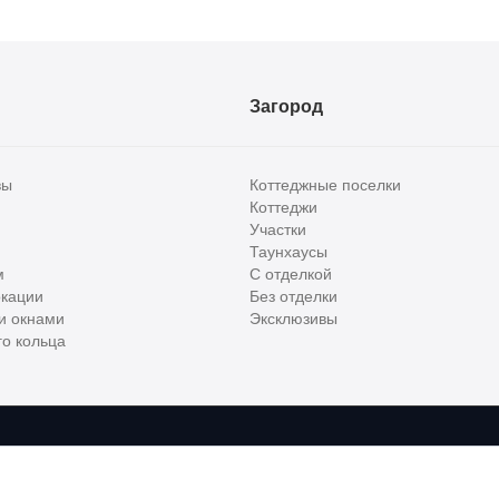
Загород
вы
Коттеджные поселки
Коттеджи
Участки
Таунхаусы
м
С отделкой
кации
Без отделки
и окнами
Эксклюзивы
о кольца
сти и бизнес класса в России. Используя сервис, вы соглашаетесь с
Пользов
е
ООО "ХоумХантер", email:
support@homehunter.ru
. На информационном рес