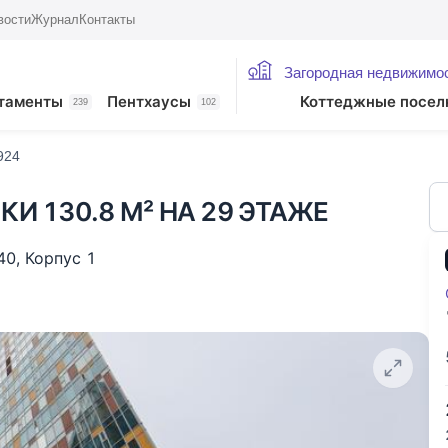
вости
Журнал
Контакты
Загородная недвижимо
ие лоты
таменты
Пентхаусы
Коттеджные посел
239
102
924
КИ 130.8 М² НА 29 ЭТАЖЕ
40
,
Корпус 1