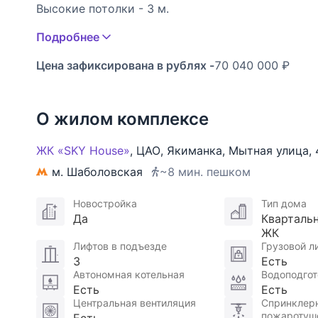
Высокие потолки - 3 м.
Подробнее
Элитный жилой комплекс Sky House построен в 
Якиманке и представляет собой четыре зеркаль
Цена зафиксирована в рублях -
70 040 000 ₽
hi-tech и панорамным остеклением.
Озелененная благоустроенная придомовая терр
весело время на детских площадках. К услугам 
О жилом комплексе
баскетбольные площадки, футбольное поле и дор
Жителям комплекса доступен максимальный уро
ЖК «SKY House»
,
ЦАО
,
Якиманка
,
Мытная улица
,
также крытый универсальный спортивный зал пл
м. Шаболовская
~8 мин. пешком
В шаговой доступности насыщенная инфраструкт
центры, магазины, кафе, рестораны и торговые 
Новостройка
Тип дома
прогулок, музеи и центры современного искусств
Да
Кварталь
Крымская набережная, Нескучный сад, Шуховска
ЖК
Лифтов в подъезде
Грузовой л
3
Есть
Участник AREA - Ассоциации Агентств Элитной
Автономная котельная
Водоподгот
Есть
Есть
Центральная вентиляция
Спринклер
пожаротуш