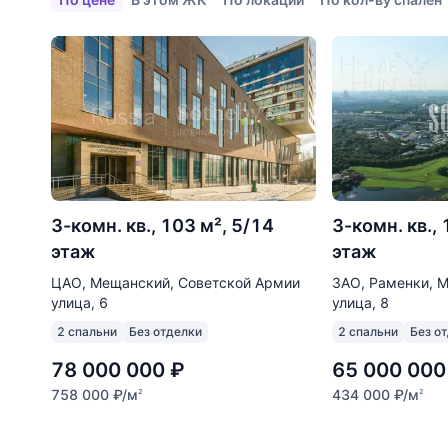
3-комн. кв., 103 м², 5/14
3-комн. кв.,
этаж
этаж
ЦАО, Мещанский, Советской Армии
ЗАО, Раменки, 
улица, 6
улица, 8
2 спальни
Без отделки
2 спальни
Без о
78 000 000
₽
65 000 000
758 000
₽
/м
434 000
₽
/м
2
2