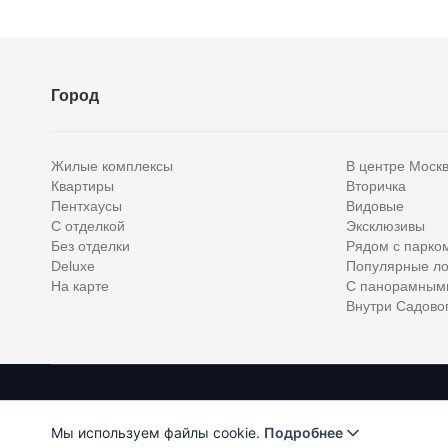
Город
Жилые комплексы
В центре Моск
Квартиры
Вторичка
Пентхаусы
Видовые
С отделкой
Эксклюзивы
Без отделки
Рядом с парко
Deluxe
Популярные ло
На карте
С панорамным
Внутри Садовог
Homehunter - первый полноценный онлайн-сервис элитной недвижимо
Хантер. Оплачивая услуги, вы принимаете
Лицензионное соглашени
Мы используем файлы cookie.
Подробнее