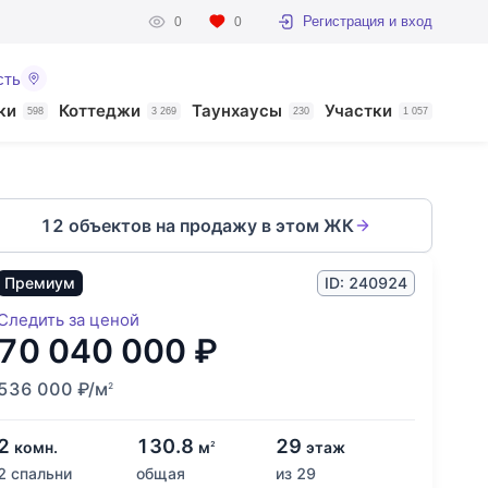
Регистрация и вход
0
0
сть
ки
Коттеджи
Таунхаусы
Участки
598
3 269
230
1 057
12 объектов на продажу в этом ЖК
Премиум
ID: 240924
Следить за ценой
70 040 000
₽
536 000
₽
/м
2
2
130.8
29
комн.
м
этаж
2
2 спальни
общая
из 29