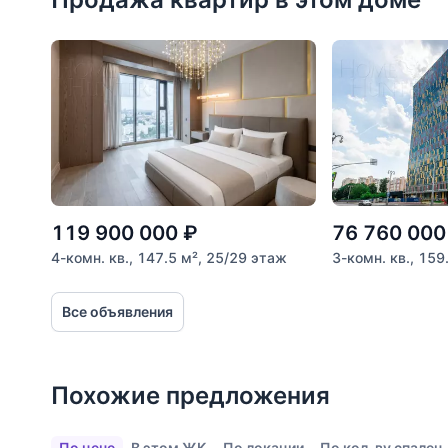
Расстояние от объекта
До 2000 метров
Школы
Детские клубы
Детские сады
Поликлиники
Больницы
119 900 000
₽
76 760 000
Салоны красоты
4-комн. кв., 147.5 м², 25/29 этаж
3-комн. кв., 159
Торговые центры
Все объявления
Фитнесы
Ветеринарные клиники
Похожие предложения
Все объекты
По цене
В этом ЖК
По локации
По кол-ву спален