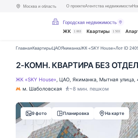
О проекте
Агентства недвижимости
Но
Москва и область
Городская недвижимость
Фото (9)
Характеристики
Описание
О доме
На карте
Похож
ЖК
Квартиры
Апар
1 863
1 503
Главная
Квартиры
ЦАО
Якиманка
ЖК «SKY House»
Лот ID 240
2-КОМН. КВАРТИРА БЕЗ ОТДЕЛ
ЖК «SKY House»
,
ЦАО
,
Якиманка
,
Мытная улица
,
м. Шаболовская
~8 мин. пешком
9 фото
Планировка
На карте