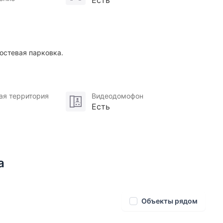
Есть
остевая парковка.
ая территория
Видеодомофон
Есть
а
Объекты рядом