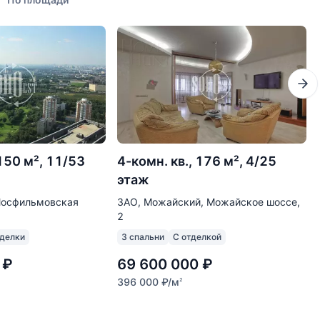
 150 м², 11/53
4-комн. кв., 176 м², 4/25
этаж
Мосфильмовская
ЗАО, Можайский, Можайское шоссе,
2
тделки
3 спальни
С отделкой
₽
69 600 000
₽
396 000
₽
/м
2