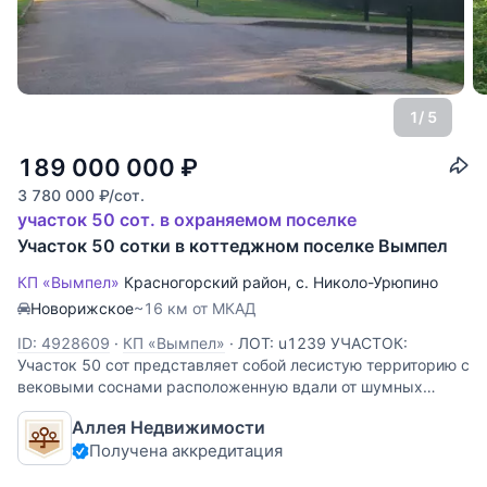
1
/ 5
189 000 000
₽
3 780 000
₽
/сот.
участок 50 сот. в охраняемом поселке
Участок 50 сотки в коттеджном поселке Вымпел
КП «Вымпел»
Красногорский район
,
с. Николо-Урюпино
Новорижское
~16 км от МКАД
ID: 4928609
·
КП «Вымпел»
·
ЛОТ: u1239 УЧАСТОК:
Участок 50 сот представляет собой лесистую территорию с
вековыми соснами расположенную вдали от шумных
дорог. Особенностью участка является его широкая
Аллея Недвижимости
фасадная часть. ОПИСАНИЕ ПОСЁЛКА: Поселок Вымпел
Получена аккредитация
расположен на 14 км от