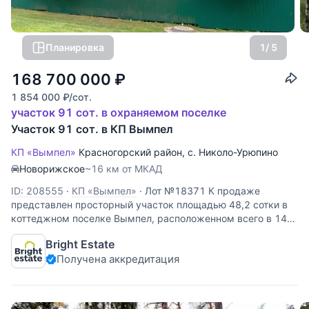
Планировка
1
/ 5
168 700 000
₽
1 854 000
₽
/сот.
участок 91 сот. в охраняемом поселке
Участок 91 сот. в КП Вымпел
КП «Вымпел»
Красногорский район
,
с. Николо-Урюпино
Новорижское
~16 км от МКАД
ID: 208555
·
КП «Вымпел»
·
Лот №18371 К продаже
представлен просторный участок площадью 48,2 сотки в
коттеджном поселке Вымпел, расположенном всего в 14
км от МКАД по Новорижскому шоссе. Это редкая
Bright Estate
возможность приобрести землю с уникальной природной
Получена аккредитация
атмосферой: участок