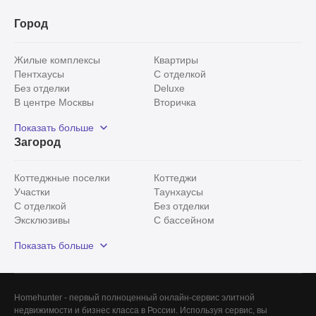
Город
Жилые комплексы
Квартиры
Пентхаусы
С отделкой
Без отделки
Deluxe
В центре Москвы
Вторичка
Видовые
Эксклюзивы
Показать больше
Рядом с парком
Популярные локации
Загород
С панорамными окнами
Внутри Садового кольца
Коттеджные поселки
Коттеджи
Участки
Таунхаусы
С отделкой
Без отделки
Эксклюзивы
С бассейном
С лесным участком
Истринский район
Показать больше
Красногорский район
Минское шоссе
Все
0
Сегодня
0
Homehunter - первый полноценный онлайн-сервис элитной
Вчера
0
недвижимости и бизнес класса в России. Используя сервис, вы