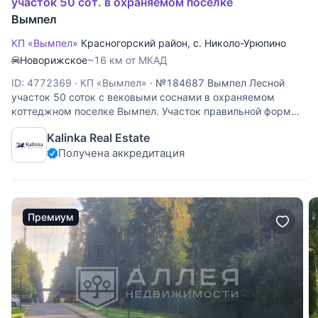
участок 50 сот. в охраняемом поселке
Вымпел
КП «Вымпел»
Красногорский район
,
с. Николо-Урюпино
Новорижское
~16 км от МКАД
ID: 4772369
·
КП «Вымпел»
·
№184687 Вымпел Лесной
участок 50 соток с вековыми соснами в охраняемом
коттеджном поселке Вымпел. Участок правильной формы.
Коммуникации центральные. Категория земель: земли
Kalinka Real Estate
сельскохозяйственного назначения, для дачного
Получена аккредитация
строительства.
Премиум