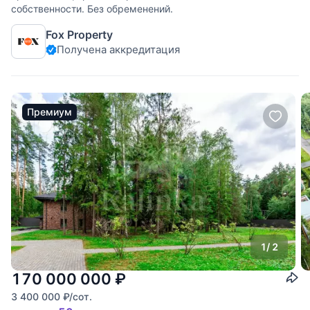
собственности. Без обременений.
Fox Property
Получена аккредитация
Премиум
1
/ 2
170 000 000
₽
3 400 000
₽
/сот.