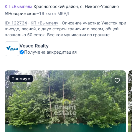
КП «Вымпел»
Красногорский район
,
с. Николо-Урюпино
Новорижское
~16 км от МКАД
ID: 122734
·
КП «Вымпел»
·
Описание участка: Участок при
въезде, лесной, с двух сторон граничит с лесом, общей
площадью 50 соток. Все коммуникации по границе
участка, газ, вода, канализация. На участке имеется
Vesco Realty
фундамент под дом с цокольным этажом, примерная
Получена аккредитация
площадь около
Премиум