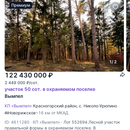
Премиум
1
/ 2
122 430 000
₽
2 449 000
₽
/сот.
участок 50 сот. в охраняемом поселке
Вымпел
КП «Вымпел»
Красногорский район
,
с. Николо-Урюпино
Новорижское
~16 км от МКАД
ID: 4611280
·
КП «Вымпел»
·
Лот 552694.Лесной участок
правильной формы в охраняемом поселке. В