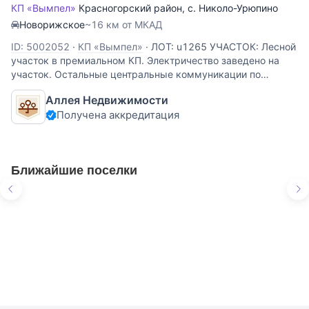
КП «Вымпел»
Красногорский район
,
с. Николо-Урюпино
Новорижское
~16 км от МКАД
ID: 5002052
·
КП «Вымпел»
·
ЛОТ: u1265 УЧАСТОК: Лесной
участок в премиальном КП. Электричество заведено на
участок. Остальные центральные коммуникации по
границе участка. Сделан дренаж. Вложено уже порядка
Аллея Недвижимости
40 млн. Растет много сосен и елей, лиственных почти нет.
Получена аккредитация
Участок
Ближайшие поселки
Маленькая Италия
Предложения
в КП «Маленькая Италия»
15 объектов