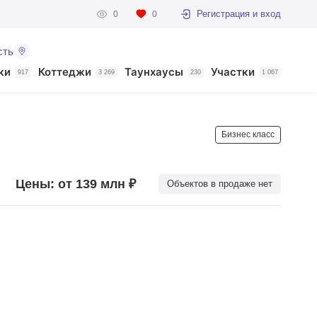
Регистрация и вход
0
0
сть
ки
Коттеджи
Таунхаусы
Участки
917
3 269
230
1 067
Бизнес класс
Цены: от 139 млн ₽
Объектов в продаже нет