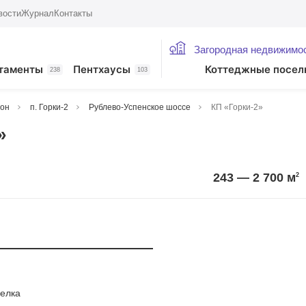
вости
Журнал
Контакты
Загородная недвижимо
таменты
Пентхаусы
Коттеджные посел
238
103
йон
п. Горки-2
Рублево-Успенское шоссе
КП «Горки-2»
»
243 — 2 700
м
2
и 2021
елка