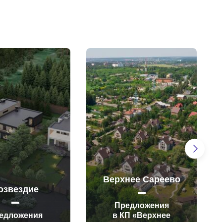
Верхнее Сареево
озвездие
Предложения
едложения
в КП «Верхнее