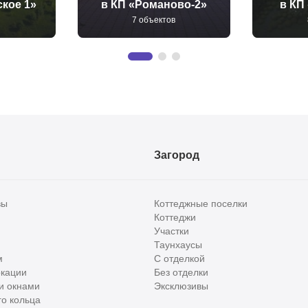
кое 1»
в КП «Романово-2»
в КП
7 объектов
Загород
вы
Коттеджные поселки
Коттеджи
Участки
Таунхаусы
м
С отделкой
кации
Без отделки
и окнами
Эксклюзивы
о кольца