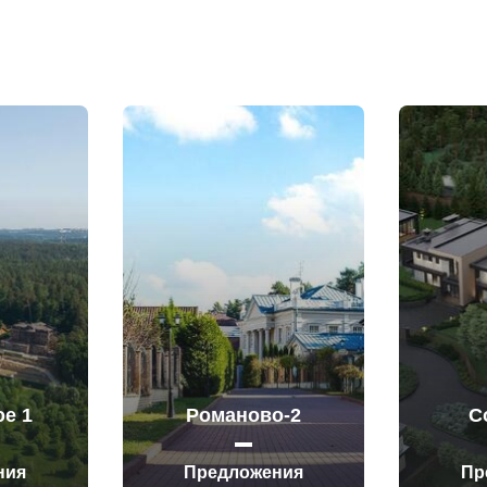
е 1
Романово-2
С
ния
Предложения
Пр