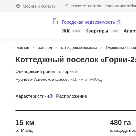
О проекте
Агентства недвижимости
Но
Москва и область
Городская недвижимость
ЖК
Квартиры
Апар
1 863
1 502
главная
загород
коттеджные поселки
Одинцовский ра
Коттеджный поселок «Горки-2
Одинцовский район
,
п. Горки-2
Рублево-Успенское шоссе,
~15 км от МКАД
Характеристики
Расположение
Год сдач
15 км
480 га
от МКАД
площадь пос