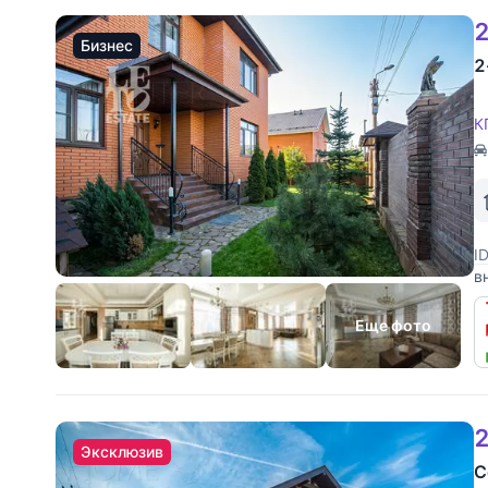
2
Бизнес
2
К
I
в
о
р
Еще фото
2
Эксклюзив
С