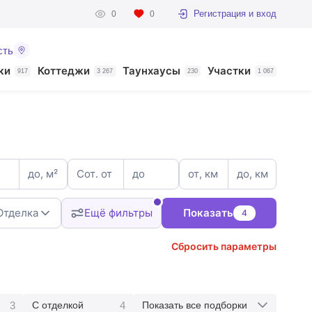
Регистрация и вход
0
0
сть
ки
Коттеджи
Таунхаусы
Участки
917
3 267
230
1 067
до, м²
Сот. от
до
от, км
до, км
Отделка
Ещё фильтры
Показать
4
Сбросить параметры
3
3
4
С отделкой
Показать все подборки