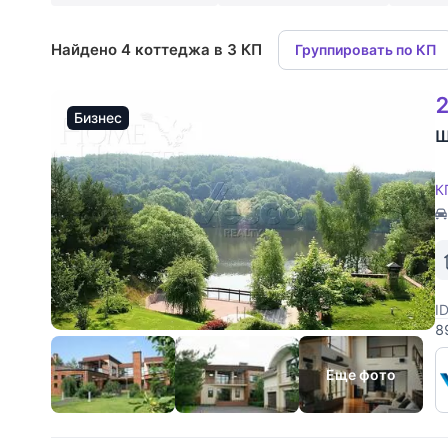
Найдено 4 коттеджа в 3 КП
Группировать по КП
2
Бизнес
Ш
К
I
8
з
д
Еще фото