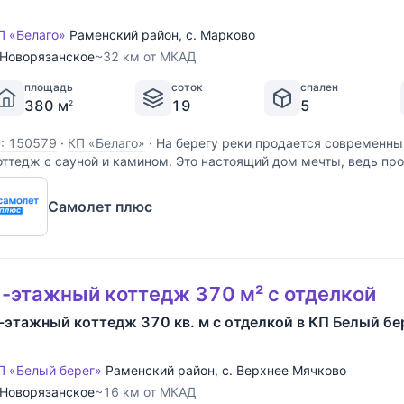
П «Белаго»
Раменский район
,
с. Марково
Новорязанское
~32 км от МКАД
площадь
соток
спален
380 м
19
5
2
D: 150579
·
КП «Белаго»
·
На берегу реки продается современны
оттедж с сауной и камином. Это настоящий дом мечты, ведь пр
родумывался для себя с учетом всевозможных требований к к
изни. Идея продажи появилась в связи с переездом.
Самолет плюс
-этажный коттедж 370 м² с отделкой
-этажный коттедж 370 кв. м с отделкой в КП Белый бе
П «Белый берег»
Раменский район
,
с. Верхнее Мячково
Новорязанское
~16 км от МКАД