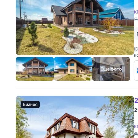
К
I
к
п
ж
Еще фото
2
Бизнес
2
К