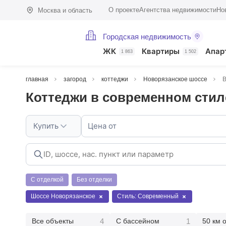
О проекте
Агентства недвижимости
Но
Москва и область
Городская недвижимость
ЖК
Квартиры
Апар
1 863
1 502
главная
загород
коттеджи
Новорязанское шоссе
В
Коттеджи в современном стил
Купить
Цена от
С отделкой
Без отделки
Шоссе Новорязанское
Стиль: Современный
4
1
Все объекты
С бассейном
50 км 