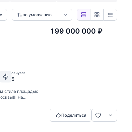
е
по умолчанию
199 000 000
₽
санузла
5
м стиле площадью
осквы!!! На
Скопировать ссылку
 прогулочные
Поделиться