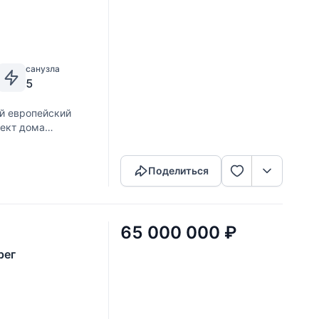
санузла
5
й европейский
оект дома
Скопировать ссылку
омфорту загородной
Поделиться
65 000 000
₽
рег