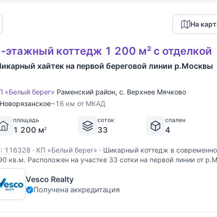
На карт
-этажный коттедж 1 200 м² с отделкой
икарный хайтек на первой береговой линии р.Москвы
П «Белый берег»
Раменский район
,
с. Верхнее Мячково
Новорязанское
~16 км от МКАД
площадь
соток
спален
1 200 м
33
4
2
D: 116328
·
КП «Белый берег»
·
Шикарный коттедж в современно
90 кв.м. Расположен на участке 33 сотки на первой линии от р.М
емельном участке проведены ландшафтные работы: проложены
Vesco Realty
орожки, засеян газон, выполнено уличное освещение,
Получена аккредитация