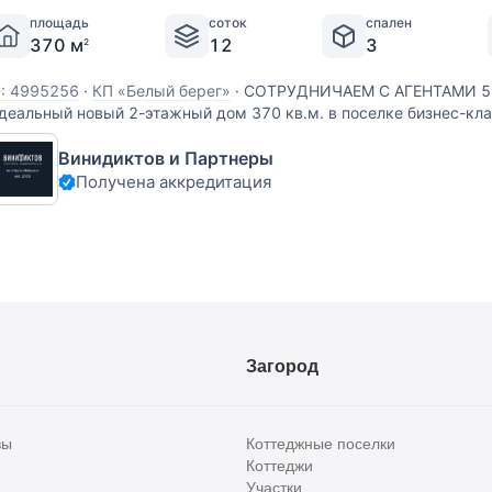
площадь
соток
спален
370 м
12
3
2
D: 4995256
·
КП «Белый берег»
·
СОТРУДНИЧАЕМ С АГЕНТАМИ 50
деальный новый 2-этажный дом 370 кв.м. в поселке бизнес-кла
аменском районе. ПРЕИМУЩЕСТВА: -Живописный поселок с дв
Винидиктов и Партнеры
аяками, огромным центральным парком и
Получена аккредитация
Загород
вы
Коттеджные поселки
Коттеджи
Участки