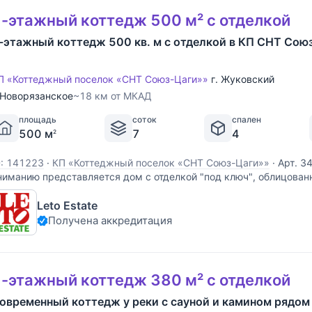
-этажный коттедж 500 м² с отделкой
-этажный коттедж 500 кв. м с отделкой в КП СНТ Сою
П «Коттеджный поселок «СНТ Союз-Цаги»»
г. Жуковский
Новорязанское
~18 км от МКАД
площадь
соток
спален
500 м
7
4
2
D: 141223
·
КП «Коттеджный поселок «СНТ Союз-Цаги»»
·
Арт. 3
ниманию представляется дом с отделкой "под ключ", облицован
гороженном коттеджном поселке Союз-ЦАГИ г. Жуковский Моск
Leto Estate
асположенном в 25 км от МКАД по Новорязанскому шоссе. Дом 
Получена аккредитация
-этажный коттедж 380 м² с отделкой
овременный коттедж у реки с сауной и камином рядом