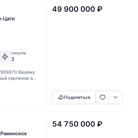
49 900 000
₽
з-Цаги
санузла
3
4969870 Вашему
ный кирпичом в
Скопировать ссылку
овской области,
построен по
Поделиться
54 750 000
₽
 Раменское