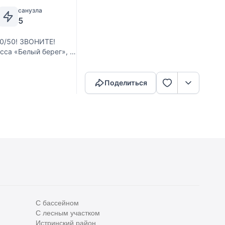
санузла
5
/50! ЗВОНИТЕ!
сса «Белый берег», в
Скопировать ссылку
умя набережными и
Поделиться
С бассейном
С лесным участком
Истринский район
Все
0