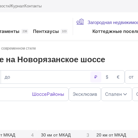
вости
Журнал
Контакты
Загородная недвижимо
таменты
Пентхаусы
Коттеджные посел
238
103
 современном стиле
е на Новорязанское шоссе
до
от
₽
$
€
Шоссе
Районы
Эксклюзив
Спален
1
2
4
5+
4
3
от МКАД
30 км от МКАД
20 км от МКАД