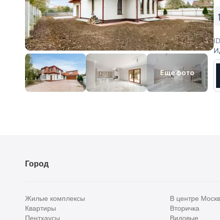
I
И
Р
м
Еще фото
Город
Жилые комплексы
В центре Моск
Квартиры
Вторичка
Пентхаусы
Видовые