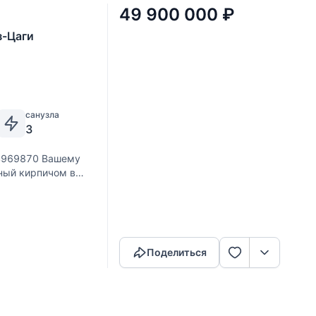
49 900 000
₽
з-Цаги
санузла
3
4969870 Вашему
ный кирпичом в
овской области,
построен по
Скопировать ссылку
Поделиться