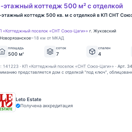
-этажный коттедж 500 м² с отделкой
-этажный коттедж 500 кв. м с отделкой в КП СНТ Сою
П «Коттеджный поселок «СНТ Союз-Цаги»»
г. Жуковский
Новорязанское
~18 км от МКАД
площадь
соток
спален
500 м
7
4
2
D: 141223
·
КП «Коттеджный поселок «СНТ Союз-Цаги»»
·
Арт. 3
ниманию представляется дом с отделкой "под ключ", облицован
гороженном коттеджном поселке Союз-ЦАГИ г. Жуковский Моск
асположенном в 25 км от МКАД по Новорязанскому шоссе. Дом 
Leto Estate
Получена аккредитация