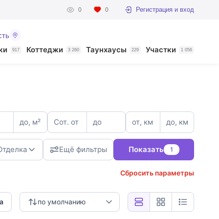
Регистрация и вход
0
0
сть
ки
Коттеджи
Таунхаусы
Участки
917
3 260
229
1 056
до, м²
Сот. от
до
от, км
до, км
Отделка
Ещё фильтры
Показать
1
Сбросить параметры
3
а
по умолчанию