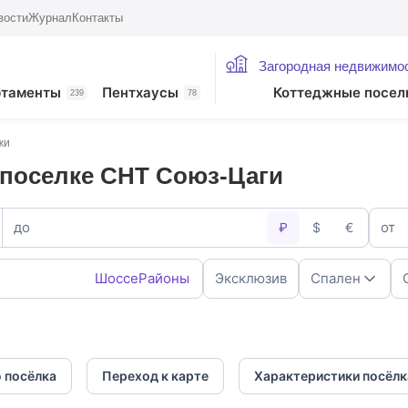
вости
Журнал
Контакты
Загородная недвижимо
ртаменты
Пентхаусы
Коттеджные посел
239
78
жи
 поселке СНТ Союз-Цаги
до
от
₽
$
€
Шоссе
Районы
Эксклюзив
Спален
1
2
4
5+
 посёлка
Переход к карте
Характеристики посёлк