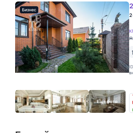
2
Бизнес
2
К
I
в
о
р
Еще фото