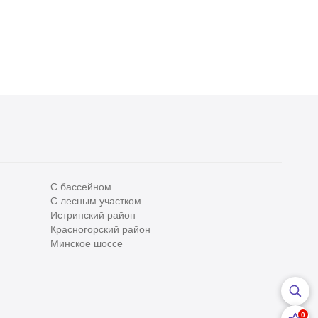
С бассейном
С лесным участком
Все
0
Истринский район
Красногорский район
Сегодня
0
Минское шоссе
Вчера
0
За неделю
0
0