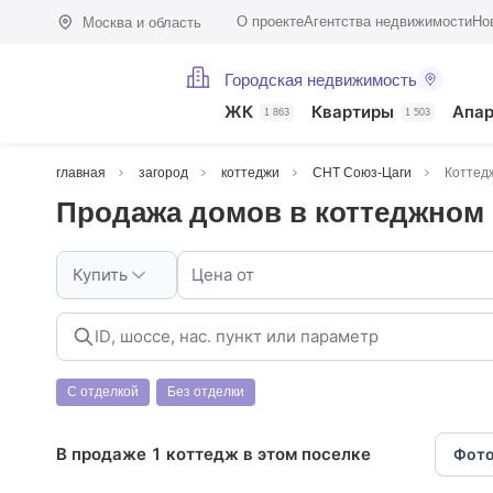
О проекте
Агентства недвижимости
Но
Москва и область
Городская недвижимость
ЖК
Квартиры
Апа
1 863
1 503
главная
загород
коттеджи
СНТ Союз-Цаги
Коттед
Продажа домов в коттеджном
Купить
Цена от
С отделкой
Без отделки
В продаже 1 коттедж в этом поселке
Фото