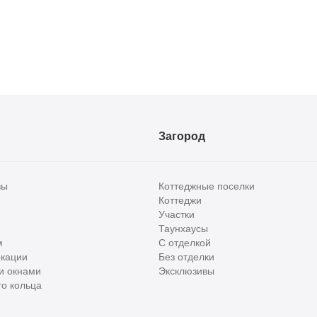
Загород
вы
Коттеджные поселки
Коттеджи
Участки
Таунхаусы
м
С отделкой
кации
Без отделки
и окнами
Эксклюзивы
о кольца