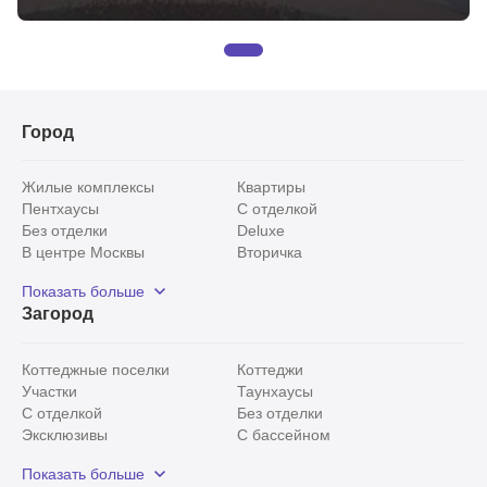
Город
Жилые комплексы
Квартиры
Пентхаусы
С отделкой
Без отделки
Deluxe
В центре Москвы
Вторичка
Видовые
Эксклюзивы
Показать больше
Рядом с парком
Популярные локации
Загород
С панорамными окнами
Внутри Садового кольца
Коттеджные поселки
Коттеджи
Участки
Таунхаусы
С отделкой
Без отделки
Эксклюзивы
С бассейном
С лесным участком
Истринский район
Показать больше
Красногорский район
Минское шоссе