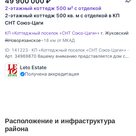
49 900 000
₽
2-этажный коттедж 500 м² с отделкой
2-этажный коттедж 500 кв. м с отделкой в КП
СНТ Союз-Цаги
КП «Коттеджный поселок «СНТ Союз-Цаги»»
г. Жуковский
Новорязанское
~18 км от МКАД
ID: 141223
·
КП «Коттеджный поселок «СНТ Союз-Цаги»»
·
Арт. 34969870 Вашему вниманию представляется дом с
отделкой "под ключ", облицованный кирпичом в
Leto Estate
огороженном коттеджном поселке Союз-ЦАГИ г.
Получена аккредитация
Жуковский Московской области, расположенном в 25 км
от МКАД по Новорязанскому шоссе. Дом построен по
Расположение и инфраструктура
района