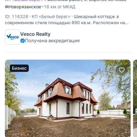
Новорязанское
~16 км от МКАД
ID: 116328
·
КП «Белый берег»
·
Шикарный коттедж в
современном стиле площадью 890 кв.м. Расположен на
участке 33 сотки на первой линии от р.Москвы!!! На
Vesco Realty
земельном участке проведены ландшафтные работы:
Получена аккредитация
проложены прогулочные дорожки, засеян газон,
выполнено уличное освещение,
Бизнес