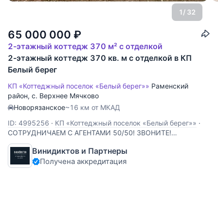
1
/ 32
65 000 000
₽
2-этажный коттедж 370 м² с отделкой
2-этажный коттедж 370 кв. м с отделкой в КП
Белый берег
КП «Коттеджный поселок «Белый берег»»
Раменский
район
,
с. Верхнее Мячково
Новорязанское
~16 км от МКАД
ID: 4995256
·
КП «Коттеджный поселок «Белый берег»»
·
СОТРУДНИЧАЕМ С АГЕНТАМИ 50/50! ЗВОНИТЕ!
Идеальный новый 2-этажный дом 370 кв.м. в поселке
Винидиктов и Партнеры
бизнес-класса «Белый берег», в Раменском районе.
Получена аккредитация
ПРЕИМУЩЕСТВА: -Живописный поселок с двумя
набережными и маяками, огромным центральным парком
и