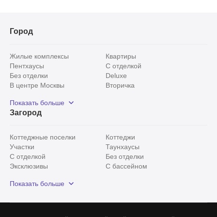
Город
Жилые комплексы
Квартиры
Пентхаусы
С отделкой
Без отделки
Deluxe
В центре Москвы
Вторичка
Видовые
Эксклюзивы
Показать больше
Рядом с парком
Популярные локации
Загород
С панорамными окнами
Внутри Садового кольца
Коттеджные поселки
Коттеджи
Участки
Таунхаусы
С отделкой
Без отделки
Эксклюзивы
С бассейном
С лесным участком
Истринский район
Показать больше
Красногорский район
Минское шоссе
Все
0
Сегодня
0