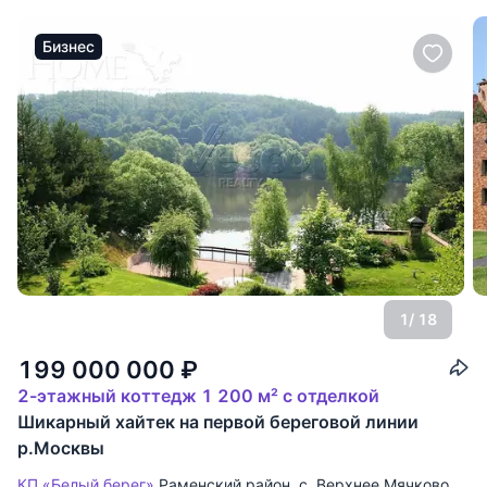
Бизнес
1
/ 18
199 000 000
₽
2-этажный коттедж 1 200 м² с отделкой
Шикарный хайтек на первой береговой линии
р.Москвы
КП «Белый берег»
Раменский район
,
с. Верхнее Мячково