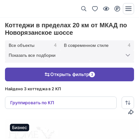
Коттеджи в пределах 20 км от МКАД по
Новорязанское шоссе
4
4
Все объекты
В современном стиле
Показать все подборки
1
4
3
С бассейном
50 км от МКАД
30 км от МКАД
Открыть фильтр
3
4
С отделкой
Найдено 3 коттеджа в 2 КП
Группировать по КП
Бизнес