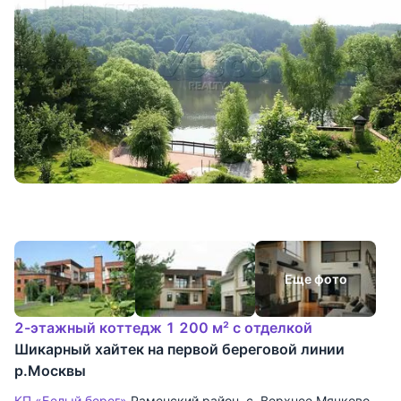
Еще фото
2-этажный коттедж 1 200 м² с отделкой
Шикарный хайтек на первой береговой линии
р.Москвы
КП «Белый берег»
Раменский район
,
с. Верхнее Мячково