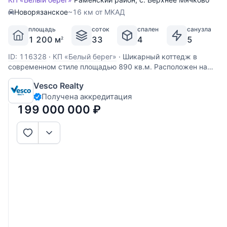
Новорязанское
~16 км от МКАД
площадь
соток
спален
санузла
1 200 м
33
4
5
2
ID: 116328
·
КП «Белый берег»
·
Шикарный коттедж в
современном стиле площадью 890 кв.м. Расположен на
участке 33 сотки на первой линии от р.Москвы!!! На
Vesco Realty
земельном участке проведены ландшафтные работы:
Получена аккредитация
проложены прогулочные дорожки, засеян газон,
выполнено уличное освещение,
199 000 000
₽