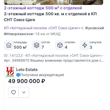
2-этажный коттедж 500 м² с отделкой
2-этажный коттедж 500 кв. м с отделкой в КП
СНТ Союз-Цаги
КП «Коттеджный поселок «СНТ Союз-Цаги»»
г. Жуковский
Новорязанское
~18 км от МКАД
площадь
соток
спален
санузла
500 м
7
4
3
2
ID: 141223
·
КП «Коттеджный поселок «СНТ Союз-Цаги»»
·
Арт. 34969870 Вашему вниманию представляется дом с
отделкой "под ключ", облицованный кирпичом в
Leto Estate
огороженном коттеджном поселке Союз-ЦАГИ г.
Получена аккредитация
Жуковский Московской области, расположенном в 25 км
от МКАД по Новорязанскому шоссе. Дом построен по
49 900 000
₽