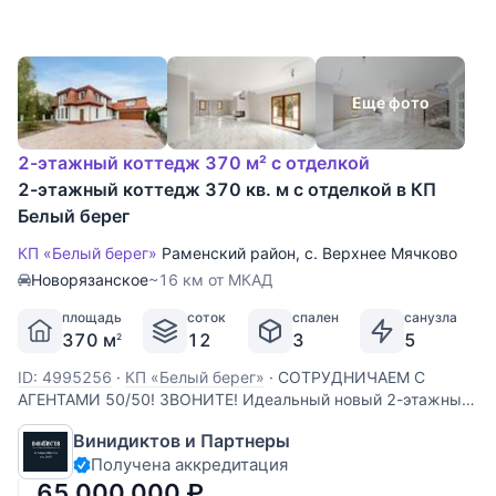
Еще фото
2-этажный коттедж 370 м² с отделкой
2-этажный коттедж 370 кв. м с отделкой в КП
Белый берег
КП «Белый берег»
Раменский район
,
с. Верхнее Мячково
Новорязанское
~16 км от МКАД
площадь
соток
спален
санузла
370 м
12
3
5
2
ID: 4995256
·
КП «Белый берег»
·
СОТРУДНИЧАЕМ С
АГЕНТАМИ 50/50! ЗВОНИТЕ! Идеальный новый 2-этажный
дом 370 кв.м. в поселке бизнес-класса «Белый берег», в
Винидиктов и Партнеры
Раменском районе. ПРЕИМУЩЕСТВА: -Живописный
Получена аккредитация
поселок с двумя набережными и маяками, огромным
центральным парком и
65 000 000
₽