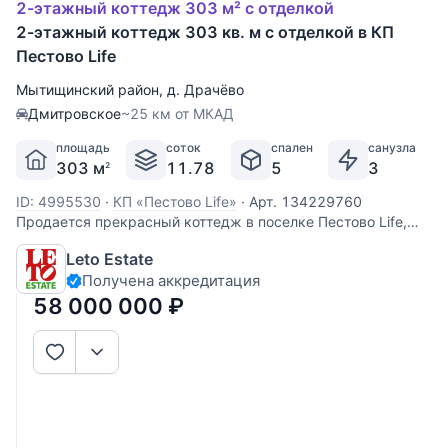
2-этажный коттедж 303 м² с отделкой
2-этажный коттедж 303 кв. м с отделкой в КП
Пестово Life
Мытищинский район
,
д. Драчёво
Дмитровское
~25 км от МКАД
площадь
соток
спален
санузла
303 м
11.78
5
3
2
ID: 4995530
·
КП «Пестово Life»
·
Арт. 134229760
Продается прекрасный коттедж в поселке Пестово Life,
всего в 26 км от Москвы по скоростному Дмитровскому
Leto Estate
шоссе, в окружении леса и "Большой воды". Дом построен
Получена аккредитация
из керамического кирпича, отделан снаружи декоративной
плиткой. Дом
58 000 000
₽