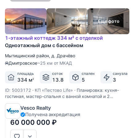
Еще фото
1-этажный коттедж 334 м² с отделкой
Одноэтажный дом с бассейном
Мытищинский район
,
д. Драчёво
Дмитровское
~25 км от МКАД
площадь
соток
спален
санузла
334 м
13.8
5
3
2
ID: 5003172
·
КП «Пестово Life»
·
Планировка: кухня-
гостиная, мастер-спальня с ванной комнатой и 2
гардеробными, 4 спальни, гостевой с/у с дешевой,
Vesco Realty
гардеробная при входе, постирочная, Спа-зона с выходом
Получена аккредитация
на террасу: бассейн, с/у, сауна, хаммам; гараж на 3 м/м. В
доме установлены
60 000 000
₽