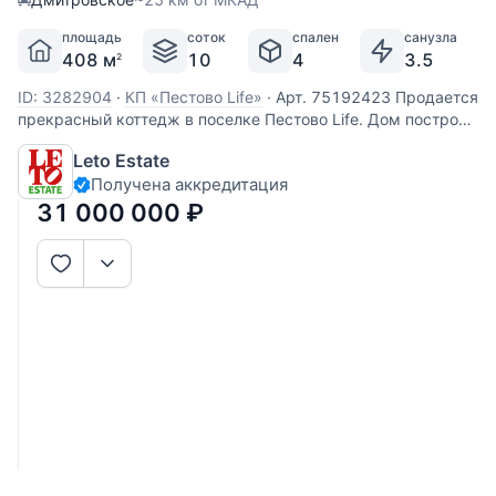
площадь
соток
спален
санузла
408 м
10
4
3.5
2
ID: 3282904
·
КП «Пестово Life»
·
Арт. 75192423 Продается
прекрасный коттедж в поселке Пестово Life. Дом построен
из керамического кирпича, отделан снаружи декоративной
Leto Estate
плиткой. Установлены дорогие деревянные стеклопакеты,
Получена аккредитация
кровля покрыта мягкой черепицей. Все центральные
31 000 000
₽