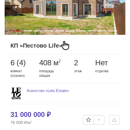
КП «Пестово Life»
6 (4)
408 м
2
Нет
2
комнат
площадь
этаж
отделка
(спален)
общая
Агентство «Leto Estate»
Скопировать ссылку
31 000 000
₽
76 000
₽
/м
2