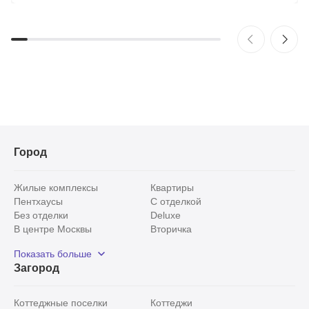
Город
Жилые комплексы
Квартиры
Пентхаусы
С отделкой
Без отделки
Deluxe
В центре Москвы
Вторичка
Видовые
Эксклюзивы
Показать больше
Рядом с парком
Популярные локации
Загород
С панорамными окнами
Внутри Садового кольца
Коттеджные поселки
Коттеджи