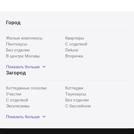
Город
Жилые комплексы
Квартиры
Пентхаусы
С отделкой
Без отделки
Deluxe
В центре Москвы
Вторичка
Видовые
Эксклюзивы
Показать больше
Рядом с парком
Популярные локации
Загород
С панорамными окнами
Внутри Садового кольца
Коттеджные поселки
Коттеджи
Участки
Таунхаусы
С отделкой
Без отделки
Эксклюзивы
С бассейном
С лесным участком
Истринский район
Показать больше
Красногорский район
Минское шоссе
Все
0
Сегодня
0