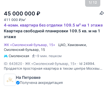
1
/ 12
45 000 000
₽
411 000
₽
/м
2
4-комн. квартира без отделки 109.5 м² на 1 этаже
Квартира свободной планировки 109.5 кв. м на 1
этаже
ЖК «Смоленский бульвар, 15»
ЦАО
,
Хамовники
,
Смоленский бульвар
, 15
Смоленская
~9 мин. пешком
ID: 643620
·
ЖК «Смоленский бульвар, 15»
·
Id 24994.
Продается просторная квартира в тихом центре Москвы
на Садовом кольце в пешей доступности до трех станции
На Петровке
метро Смоленская, Киевская и Парк Культуры. До ул.
Получена аккредитация
Арбат 6 минут ходьбы. ВАЖНО: Дом после капитального
ремонта, обустроен уютным