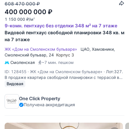
608 470 000
₽
400 000 000
₽
1 150 000
₽
/м
2
9-комн. пентхаус без отделки 348 м² на 7 этаже
Видовой пентхаус свободной планировки 348 кв. м
на 7 этаже
ЖК «Дом на Смоленском бульваре»
ЦАО
,
Хамовники
,
Смоленский бульвар
, 24
Корпус 3
Смоленская
~7 мин. пешком
ID: 128455
·
ЖК «Дом на Смоленском бульваре»
·
Лот:327.
В продаже квартира свободной планировки с террасой в
элитном жилом комплексе «Дом на Смоленском
Видовая
бульваре». Оптимальный вариант организации
пространства: гостиная-кухня, 5-6 спален с собственными
One Click Property
ванными, гостевой санузел, гардеробные
Получена аккредитация