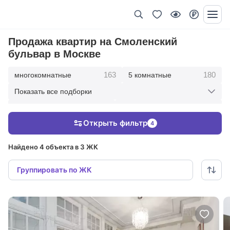
Продажа квартир на Смоленский
бульвар в Москве
163
180
многокомнатные
5 комнатные
Показать все подборки
343
416
4 комнатные
3 комнатные
Открыть фильтр
4
212
36
2 комнатные
1 комнатные
Найдено 4 объекта в 3 ЖК
Группировать по ЖК