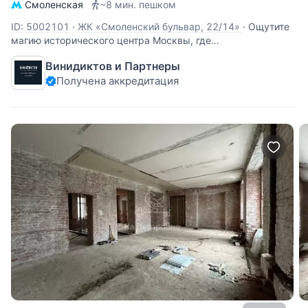
Смоленская
~8 мин. пешком
ID: 5002101
·
ЖК «Смоленский бульвар, 22/14»
·
Ощутите
магию исторического центра Москвы, где
монументальность сталинской архитектуры встречается с
Винидиктов и Партнеры
современным комфортом и эстетикой. Продаётся
Получена аккредитация
шикарная 2-комнатная квартира площадью 67,6 м² в
знаковом кирпичном доме на Смоленском бульваре. Это