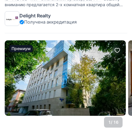
вниманию предлагается 2-х комнатная квартира общей
площадью 70 кв.м на Арбате. Квартира 2-х сторонняя (во
Delight Realty
двор и на Смоленский бульвар), высокие потолки 4 метра.
Получена аккредитация
Дизайнерский ремонт, имеется просторная гардеробная
комната, санузел с немецкой
Премиум
1
/ 16