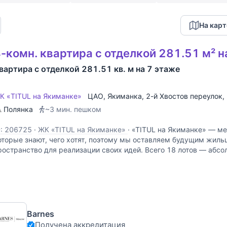
На карт
-комн. квартира с отделкой 281.51 м² н
вартира с отделкой 281.51 кв. м на 7 этаже
К «TITUL на Якиманке»
ЦАО
,
Якиманка
,
2-й Хвостов переулок
,
Полянка
~3 мин. пешком
D: 206725
·
ЖК «TITUL на Якиманке»
·
«TITUL на Якиманке» — ме
оторые знают, чего хотят, поэтому мы оставляем будущим жиль
ространство для реализации своих идей. Всего 18 лотов — абс
ормат жизни. Высокие потолки не ограничивают
Barnes
Получена аккредитация