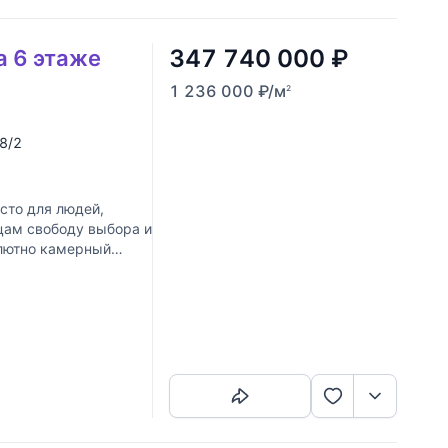
347 740 000
₽
а 6 этаже
1 236 000
₽
/м
2
 8/2
сто для людей,
цам свободу выбора и
олютно камерный
Скопировать ссылку