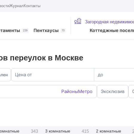
вости
Журнал
Контакты
Загородная недвижимо
ртаменты
Пентхаусы
Коттеджные посел
239
70
ов переулок в Москве
Цена от
до
ален
Районы
Метро
Эксклюзив
343
415
комнатные
3 комнатные
2 комнатные