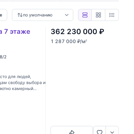
е
по умолчанию
362 230 000
₽
а 7 этаже
1 287 000
₽
/м
2
 8/2
сто для людей,
цам свободу выбора и
олютно камерный
Скопировать ссылку