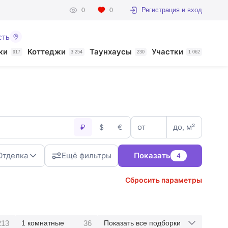
Регистрация и вход
0
0
сть
ки
Коттеджи
Таунхаусы
Участки
917
3 254
230
1 062
от
до, м²
₽
$
€
Отделка
Ещё фильтры
Показать
4
Сбросить параметры
213
36
1 комнатные
Показать все подборки