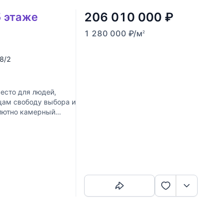
206 010 000
₽
5 этаже
1 280 000
₽
/м
2
 8/2
есто для людей,
цам свободу выбора и
олютно камерный
Скопировать ссылку