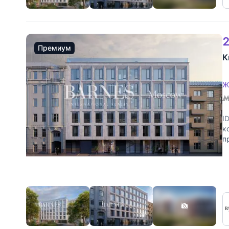
2
Премиум
К
Ж
I
к
п
ф