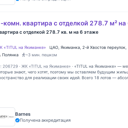
-комн. квартира с отделкой 278.7 м² на
вартира с отделкой 278.7 кв. м на 6 этаже
К «TITUL на Якиманке»
ЦАО
,
Якиманка
,
2-й Хвостов переулок
,
Полянка
~3 мин. пешком
D: 206729
·
ЖК «TITUL на Якиманке»
·
«TITUL на Якиманке» — ме
оторые знают, чего хотят, поэтому мы оставляем будущим жиль
ространство для реализации своих идей. Всего 18 лотов — абс
ормат жизни. Высокие потолки не ограничивают
Barnes
Получена аккредитация