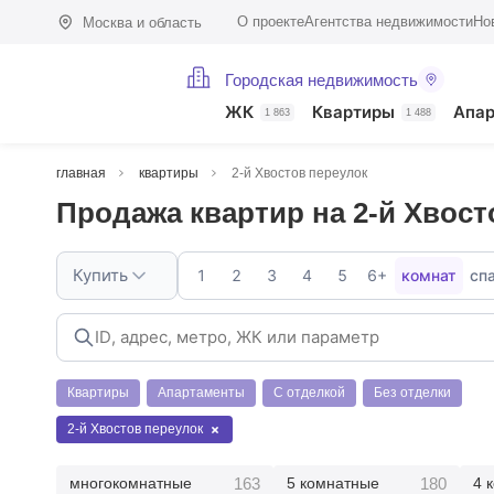
О проекте
Агентства недвижимости
Но
Москва и область
Городская недвижимость
ЖК
Квартиры
Апа
1 863
1 488
главная
квартиры
2-й Хвостов переулок
Продажа квартир на 2-й Хвост
Купить
1
2
3
4
5
6+
комнат
сп
Квартиры
Апартаменты
С отделкой
Без отделки
2-й Хвостов переулок
163
180
многокомнатные
5 комнатные
4 