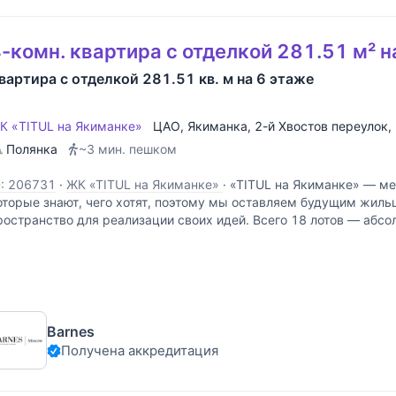
-комн. квартира с отделкой 281.51 м² н
вартира с отделкой 281.51 кв. м на 6 этаже
К «TITUL на Якиманке»
ЦАО
,
Якиманка
,
2-й Хвостов переулок
,
Полянка
~3 мин. пешком
D: 206731
·
ЖК «TITUL на Якиманке»
·
«TITUL на Якиманке» — ме
оторые знают, чего хотят, поэтому мы оставляем будущим жиль
ространство для реализации своих идей. Всего 18 лотов — абс
ормат жизни. Высокие потолки не ограничивают
Barnes
Получена аккредитация