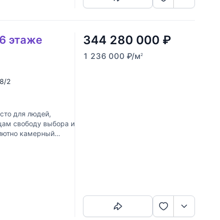
344 280 000
₽
 6 этаже
1 236 000
₽
/м
2
 8/2
сто для людей,
цам свободу выбора и
олютно камерный
Скопировать ссылку