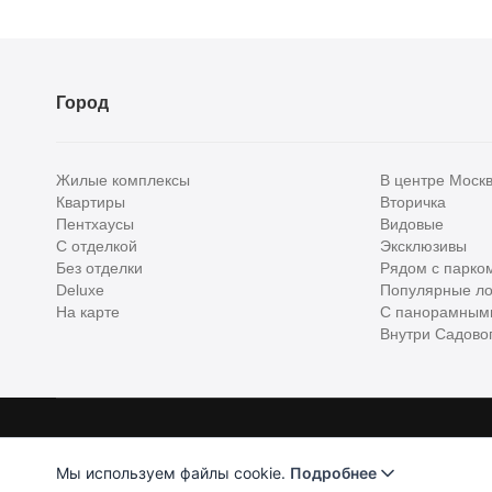
Город
Жилые комплексы
В центре Моск
Квартиры
Вторичка
Пентхаусы
Видовые
С отделкой
Эксклюзивы
Без отделки
Рядом с парко
Deluxe
Популярные ло
На карте
С панорамным
Внутри Садовог
Homehunter - первый полноценный онлайн-сервис элитной недвижимо
Хантер. Оплачивая услуги, вы принимаете
Лицензионное соглашени
Мы используем файлы cookie.
Подробнее