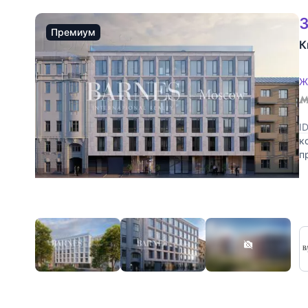
3
Премиум
К
Ж
I
к
п
ф