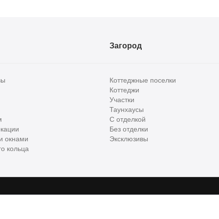
Загород
вы
Коттеджные поселки
Коттеджи
Участки
Таунхаусы
м
С отделкой
кации
Без отделки
и окнами
Эксклюзивы
о кольца
сти и бизнес класса в России. Используя сервис, вы соглашаетесь с
Пользов
е
ООО "ХоумХантер", email:
support@homehunter.ru
. На информационном рес