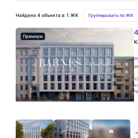
Найдено 4 объекта в 1 ЖК
Группировать по ЖК
4
Премиум
К
Ж
I
к
п
ф