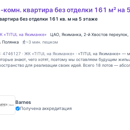
-комн. квартира без отделки 161 м² на 
вартира без отделки 161 кв. м на 5 этаже
К «TITUL на Якиманке»
ЦАО
,
Якиманка
,
2-й Хвостов переулок
,
Полянка
~3 мин. пешком
D: 4746127
·
ЖК «TITUL на Якиманке»
·
«TITUL на Якиманке» — м
оторые знают, чего хотят, поэтому мы оставляем будущим жиль
ространство для реализации своих идей. Всего 18 лотов — абс
ормат жизни. Высокие потолки не ограничивают
Barnes
Получена аккредитация