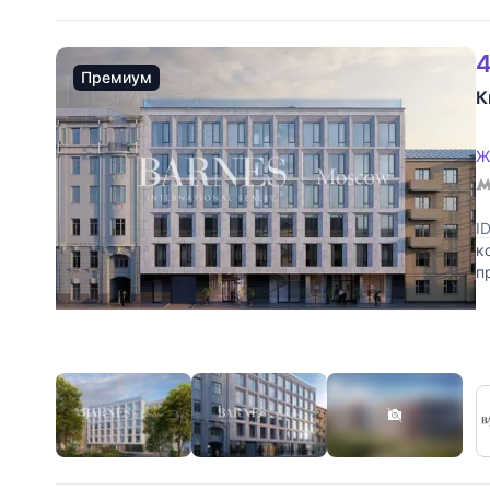
4
Премиум
К
Ж
I
к
п
ф