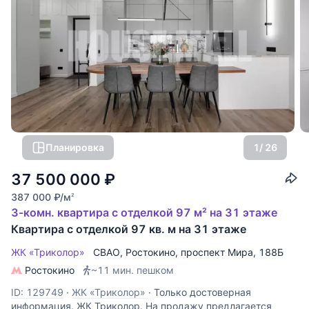
Планировка
1
/ 26
37 500 000
₽
387 000
₽
/м
2
3-комн. квартира с отделкой 97 м² на 31 этаже
Квартира с отделкой 97 кв. м на 31 этаже
ЖК «Триколор»
СВАО
,
Ростокино
,
проспект Мира
, 188Б
Ростокино
~11 мин. пешком
ID: 129749
·
ЖК «Триколор»
·
Только достоверная
информация. ЖК Триколор. На продажу предлагается