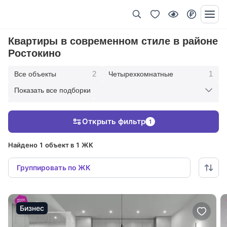
Квартиры в современном стиле в районе
Ростокино
2
1
Все объекты
Четырехкомнатные
Показать все подборки
1
1
Трехкомнатные
Со свободной планировкой
Открыть фильтр
1
1
С панорамными окнами
Найдено 1 объект в 1 ЖК
Группировать по ЖК
Бизнес