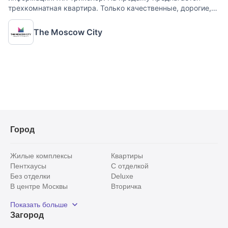
трехкомнатная квартира. Только качественные, дорогие,
натуральные материалы. Индивидуальный дизайн проект.
Все делали для себя с любовью и душой. Функциональная
The Moscow City
Город
Жилые комплексы
Квартиры
Пентхаусы
С отделкой
Без отделки
Deluxe
В центре Москвы
Вторичка
Видовые
Эксклюзивы
Показать больше
Рядом с парком
Популярные локации
Загород
С панорамными окнами
Внутри Садового кольца