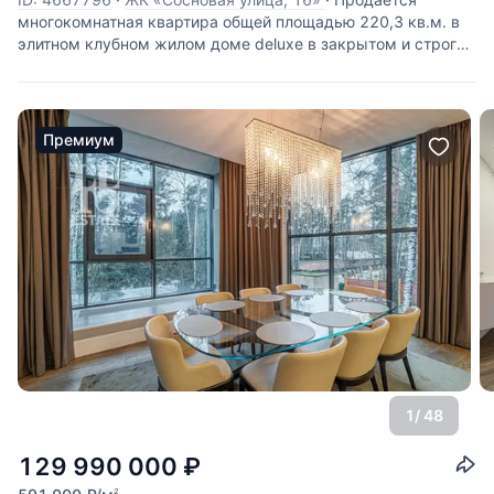
многокомнатная квартира общей площадью 220,3 кв.м. в
элитном клубном жилом доме deluxe в закрытом и строго
охраняемом коттеджном поселке "Фонд развития
международного университета" в зеленом анклаве
Сколково на Западе Москвы. Прекрасная
Премиум
1
/ 48
129 990 000
₽
2