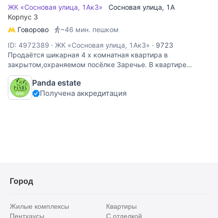
ЖК «Сосновая улица, 1Ак3»
Сосновая улица
, 1А
Корпус 3
Говорово
~46 мин. пешком
ID: 4972389
·
ЖК «Сосновая улица, 1Ак3»
·
9723
Продаётся шикарная 4 х комнатная квартира в
закрытом,охраняемом посёлке Заречье. В квартире
выполнен дорогой ремонт , где продуманно все до мелочей
Panda estate
. Кухня с гостиной, спальня со своей гардеробной , кабинет
Получена аккредитация
и гостевая комната включают в себя все
Город
Жилые комплексы
Квартиры
Пентхаусы
С отделкой