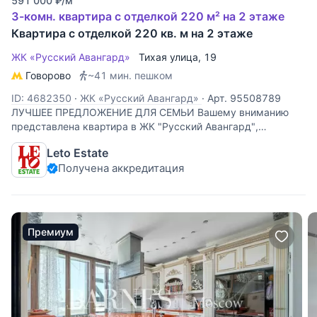
591 000
₽
/м
3-комн. квартира с отделкой 220 м² на 2 этаже
Квартира с отделкой 220 кв. м на 2 этаже
ЖК «Русский Авангард»
Тихая улица
, 19
Говорово
~41 мин. пешком
ID: 4682350
·
ЖК «Русский Авангард»
·
Арт. 95508789
ЛУЧШЕЕ ПРЕДЛОЖЕНИЕ ДЛЯ СЕМЬИ Вашему вниманию
представлена квартира в ЖК "Русский Авангард",
расположенная в 3 км от МКАД, расположен между
Leto Estate
Минским и Боровским шоссе. Квартира выполнена в
Получена аккредитация
светлых тонах, что добавляет больше простора
Премиум