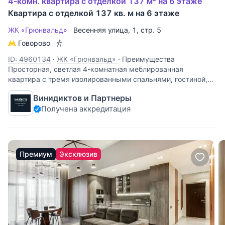
4-комн. квартира с отделкой 137 м² на 6 этаже
Квартира с отделкой 137 кв. м на 6 этаже
ЖК «Грюнвальд»
Весенняя улица
, 1, стр. 5
Говорово
ID: 4960134
·
ЖК «Грюнвальд»
·
Преимущества
Просторная, светлая 4-комнатная меблированная
квартира с тремя изолированными спальнями, гостиной,
совмещенной с кухней, утепленной лоджией, гардеробной
Винидиктов и Партнеры
и двумя санузлами (один с гидромассажной ванной) -
Получена аккредитация
Панорамные окна во двор на
Премиум
Эксклюзив