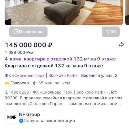
Планировка
1
/ 30
145 000 000
₽
1 099 000
₽
/м
2
4-комн. квартира с отделкой 132 м² на 9 этаже
Квартира с отделкой 132 кв. м на 9 этаже
ЖК «Сколково Парк | Skolkovo Park»
Весенняя улица
, 2
Говорово
~55 мин. пешком
ID: 4960296
·
ЖК «Сколково Парк | Skolkovo Park»
·
Лот:
99290. В продаже семейная квартира с отделкой в жилом
комплексе «Сколково Парк» — камерном премиальном
квартале на западе Москвы, расположенном на
NF Group
территории благоустроенного каскадного парка площадью
Получена аккредитация
около 9 гектаров. Здесь сочетаются ощущение