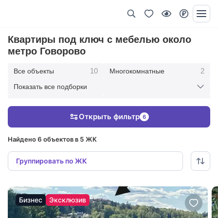
Квартиры под ключ с мебелью около
метро Говорово
10
2
Все объекты
Многокомнатные
Показать все подборки
1
4
Пятикомнатные
Четырехкомнатные
Открыть фильтр
6
3
7
Трехкомнатные
В современном стиле
Найдено 6 объектов в 5 ЖК
Группировать по ЖК
Бизнес
Эксклюзив