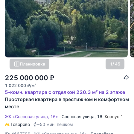
Планировка
1
/ 45
225 000 000
₽
1 022 000
₽
/м
2
5-комн. квартира с отделкой 220.3 м² на 2 этаже
Просторная квартира в престижном и комфортном
месте
ЖК «Сосновая улица, 16»
Сосновая улица
, 16
Корпус 1
Говорово
~50 мин. пешком
ID: 4667796
·
ЖК «Сосновая улица, 16»
·
Продаётся