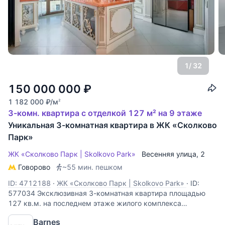
1
/ 32
150 000 000
₽
1 182 000
₽
/м
2
3-комн. квартира с отделкой 127 м² на 9 этаже
Уникальная 3-комнатная квартира в ЖК «Сколково
Парк»
ЖК «Сколково Парк | Skolkovo Park»
Весенняя улица
, 2
Говорово
~55 мин. пешком
ID: 4712188
·
ЖК «Сколково Парк | Skolkovo Park»
·
ID:
577034 Эксклюзивная 3-комнатная квартира площадью
127 кв.м. на последнем этаже жилого комплекса
«Сколково Парк». В квартире выполнена качественная
Barnes
отделка в классическом стиле с использованием дорогих