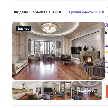
Найдено 3 объекта в 3 ЖК
Группировать по ЖК
3
Бизнес
К
Ж
I
к
П
к
Еще фото