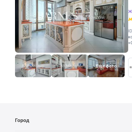
Ж
I
к
«
и
Еще фото
Город