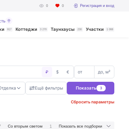
Регистрация и вход
0
0
сть
ки
Коттеджи
Таунхаусы
Участки
917
3 270
230
1 068
от
до, м²
₽
$
€
Отделка
Ещё фильтры
Показать
3
Сбросить параметры
7
1
Со вторым светом
Показать все подборки