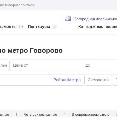
вости
Журнал
Контакты
Загородная недвижимо
таменты
Пентхаусы
Коттеджные посел
238
101
ло метро Говорово
Цена от
до
ален
Районы
Метро
Эксклюзив
1
4
атные
Четырехкомнатные
В современном стиле