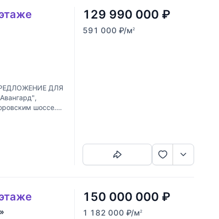
129 990 000
₽
 этаже
591 000
₽
/м
2
ПРЕДЛОЖЕНИЕ ДЛЯ
Авангард",
оровским шоссе.
тора
Скопировать ссылку
150 000 000
₽
 этаже
»
1 182 000
₽
/м
2