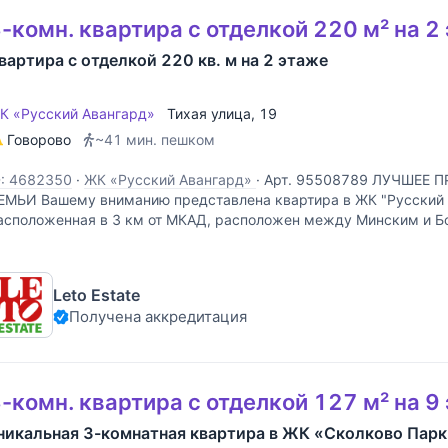
-комн. квартира с отделкой 220 м² на 2
вартира с отделкой 220 кв. м на 2 этаже
К «Русский Авангард»
Тихая улица
, 19
Говорово
~41 мин. пешком
D: 4682350
·
ЖК «Русский Авангард»
·
Арт. 95508789 ЛУЧШЕЕ 
ЕМЬИ Вашему вниманию представлена квартира в ЖК "Русский 
асположенная в 3 км от МКАД, расположен между Минским и Б
вартира выполнена в светлых тонах, что добавляет больше прос
Leto Estate
Получена аккредитация
-комн. квартира с отделкой 127 м² на 9
никальная 3-комнатная квартира в ЖК «Сколково Парк