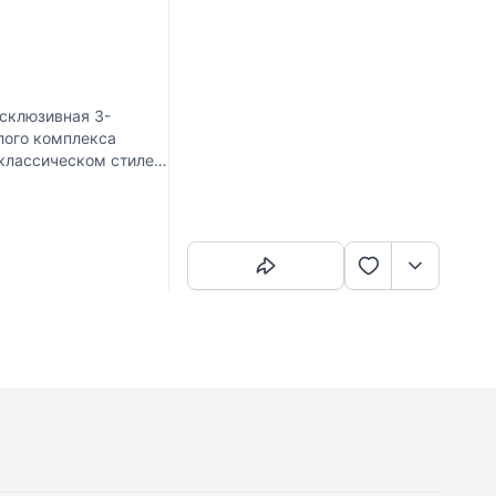
склюзивная 3-
лого комплекса
классическом стиле с
дерево,
Скопировать ссылку