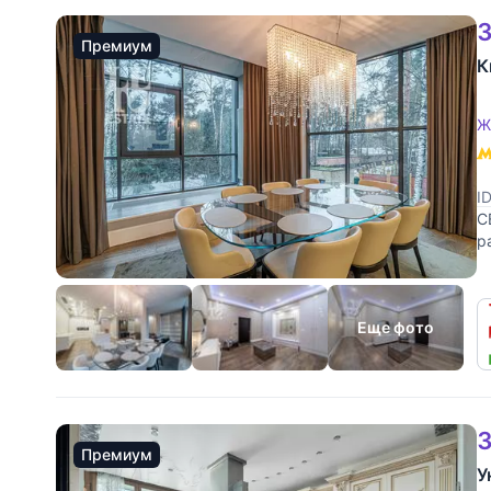
3
Премиум
К
Ж
I
С
р
К
Еще фото
3
Премиум
У