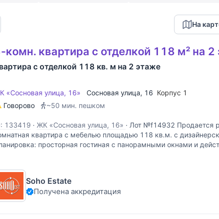
На карт
-комн. квартира с отделкой 118 м² на 2
вартира с отделкой 118 кв. м на 2 этаже
К «Сосновая улица, 16»
Сосновая улица
, 16
Корпус 1
Говорово
~50 мин. пешком
D: 133419
·
ЖК «Сосновая улица, 16»
·
Лот №f14932 Продается р
омнатная квартира с мебелью площадью 118 кв.м. с дизайнерск
ланировка: просторная гостиная с панорамными окнами и дей
ухня, 2 спальни со своими ванными комнатами, гардеробная
Soho Estate
Получена аккредитация