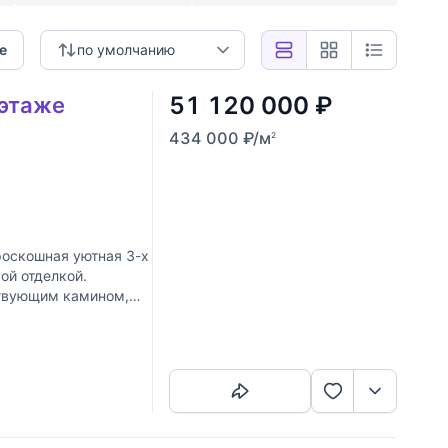
е
по умолчанию
51 120 000
₽
 этаже
434 000
₽
/м
2
оскошная уютная 3-х
ой отделкой.
ствующим камином,
Скопировать ссылку