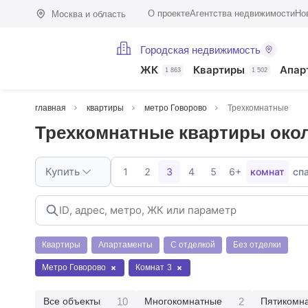
О проекте
Агентства недвижимости
Но
Москва и область
Городская недвижимость
ЖК
Квартиры
Апар
1 863
1 502
главная
квартиры
метро Говорово
Трехкомнатные
Трехкомнатные квартиры око
Купить
1
2
3
4
5
6+
комнат
сп
Квартиры
Апартаменты
С отделкой
Без отделки
Метро Говорово
Комнат
3
10
2
Все объекты
Многокомнатные
Пятикомн