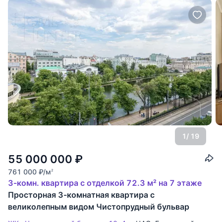
1
/ 19
55 000 000
₽
761 000
₽
/м
2
3-комн. квартира с отделкой 72.3 м² на 7 этаже
Просторная 3-комнатная квартира с
великолепным видом Чистопрудный бульвар