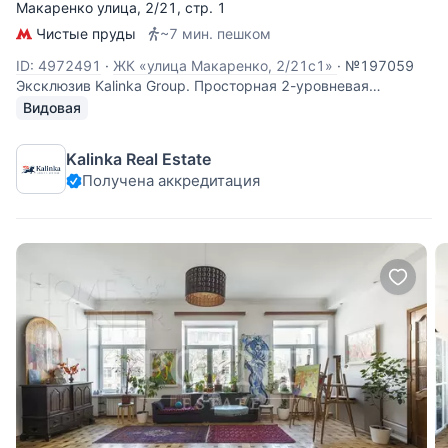
Макаренко улица
, 2/21, стр. 1
Чистые пруды
~7 мин. пешком
ID: 4972491
·
ЖК «улица Макаренко, 2/21с1»
·
№197059
Эксклюзив Kalinka Group. Просторная 2-уровневая
квартира с дровяным камином в историческом доме на
Видовая
Чистопрудном бульваре рядом с прудом. Планировка: 1
уровень: холл, гостиная с встроенным домашним
Kalinka Real Estate
кинотеатром (56,3 кв.м), кухня-столовая (30
Получена аккредитация