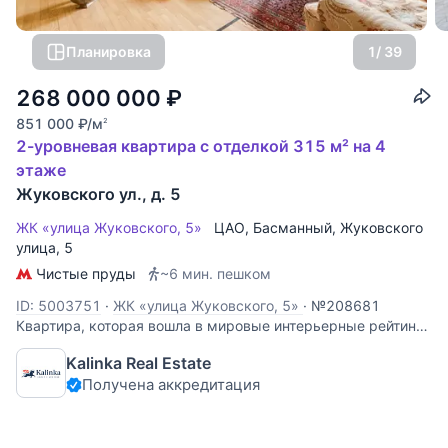
Планировка
1
/ 39
268 000 000
₽
851 000
₽
/м
2
2-уровневая квартира с отделкой 315 м² на 4
этаже
Жуковского ул., д. 5
ЖК «улица Жуковского, 5»
ЦАО
,
Басманный
,
Жуковского
улица
, 5
Чистые пруды
~6 мин. пешком
ID: 5003751
·
ЖК «улица Жуковского, 5»
·
№208681
Квартира, которая вошла в мировые интерьерные рейтинги
AD Magazine, — не просто метры, а законченное
Kalinka Real Estate
архитектурное высказывание. 1 уровень: гостиная с
Получена аккредитация
действующим камином и столовой зоной, отдельная кухня,
спальня, ванная комната с