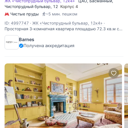
ЖК «Чистопрудный бульвар, 12к4»
ЦАО
,
Басманный
,
Чистопрудный бульвар
, 12
Корпус 4
Чистые пруды
~5 мин. пешком
ID: 4997747
·
ЖК «Чистопрудный бульвар, 12к4»
·
Просторная 3-комнатная квартира площадью 72.3 кв.м с
великолепным видом Чистопрудный бульвар.
Barnes
Функциональное планировочное решение: гостиная, кухня,
Получена аккредитация
2 спальни, раздельный санузел, прихожая. Окна квартиры
ориентированы на две стороны с великолепным