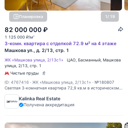
Планировка
1
/ 19
82 000 000
₽
1 125 000
₽
/м
2
3-комн. квартира с отделкой 72.9 м² на 4 этаже
Машкова ул., д. 2/13, стр. 1
ЖК «Машкова улица, 2/13с1»
ЦАО
,
Басманный
,
Машкова
улица
, 2/13, стр. 1
Чистые пруды
ID: 4767416
·
ЖК «Машкова улица, 2/13с1»
·
№180807
Светлая 3-комнатная квартира 72,9 кв.м в историческом
центре Москвы. Планировка: прихожая, кухня, гостиная с
Kalinka Real Estate
выходом на балкон, мастер-спальня с гардеробной,
Получена аккредитация
детская спальня, ванная комната. В квартире выполнен
дизайнерский ремонт в