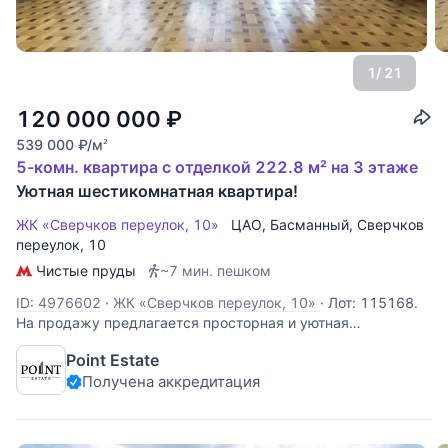
1
/ 21
120 000 000
₽
539 000
₽
/м
2
5-комн. квартира с отделкой 222.8 м² на 3 этаже
Уютная шестикомнатная квартира!
ЖК «Сверчков переулок, 10»
ЦАО
,
Басманный
,
Сверчков
переулок
, 10
Чистые пруды
~7 мин. пешком
ID: 4976602
·
ЖК «Сверчков переулок, 10»
·
Лот: 115168.
На продажу предлагается просторная и уютная
шестикомнатная квартира, площадью 223 кв.м., в центре
Point Estate
Москвы, расположенная на 3 этаже дома 1917 года
Получена аккредитация
постройки. Функциональная планировка: гостиная, кухня-
столовая, просторная гостиная,