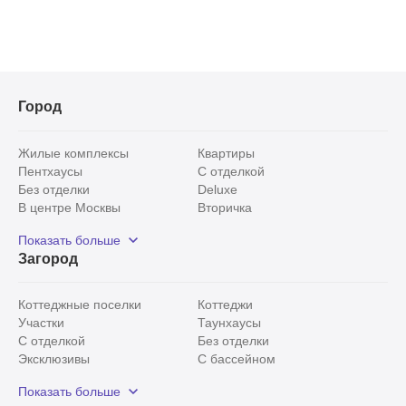
Город
Жилые комплексы
Квартиры
Пентхаусы
С отделкой
Без отделки
Deluxe
В центре Москвы
Вторичка
Видовые
Эксклюзивы
Показать больше
Рядом с парком
Популярные локации
Загород
С панорамными окнами
Внутри Садового кольца
Коттеджные поселки
Коттеджи
Участки
Таунхаусы
С отделкой
Без отделки
Эксклюзивы
С бассейном
С лесным участком
Истринский район
Показать больше
Красногорский район
Минское шоссе