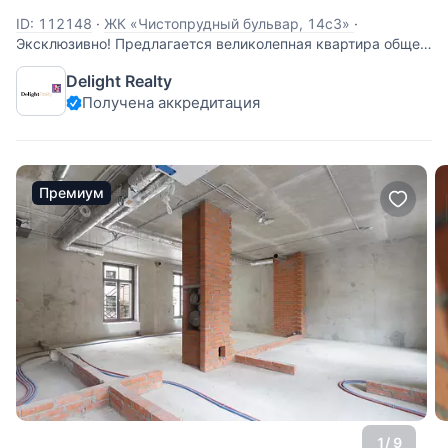
ID: 112148
·
ЖК «Чистопрудный бульвар, 14с3»
·
Эксклюзивно! Предлагается великолепная квартира общей
площадью 167 кв.м. Функциональная планировка:
Delight Realty
просторный холл, гостиная, кабинет, 3 изолированные
Получена аккредитация
спальни, кухня, большая ванная комната с санузлом,
гостевой санузел. Квартира под ремонт! Это
Премиум
1
/ 9