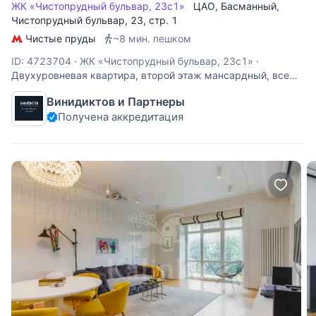
ЖК «Чистопрудный бульвар, 23с1»
ЦАО
,
Басманный
,
Чистопрудный бульвар
, 23, стр. 1
Чистые пруды
~8 мин. пешком
ID: 4723704
·
ЖК «Чистопрудный бульвар, 23с1»
·
Двухуровневая квартира, второй этаж мансардный, все
узаконено, есть документы. Классика с элементами ар-
Винидиктов и Партнеры
деко и легким, изысканным Французским провансом.
Получена аккредитация
Много окон, очень светлая квартира с великолепными
видами на исторические места Москвы из окон