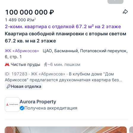
100 000 000
₽
1 489 000
₽
/м
2
2-комн. квартира с отделкой 67.2 м² на 2 этаже
Квартира свободной планировки с вторым светом
67.2 кв. м на 2 этаже
ЖК «Абрикосов»
ЦАО
,
Басманный
,
Потаповский переулок
,
6, стр. 1
Чистые пруды
~6 мин. пешком
ID: 197283
·
ЖК «Абрикосов»
·
В клубном доме "Дом
Абрикосов" предлагается двухкомнатная квартира без
отделки. Общая площадь квартиры 67 кв. м. Высокие
Новая отделка
потолки. Планируется: кухня-гостиная, спальня с
гардеробной два с/у. Участник ассоциации агентств
Aurora Property
элитной недвижимости AREA.
Получена аккредитация