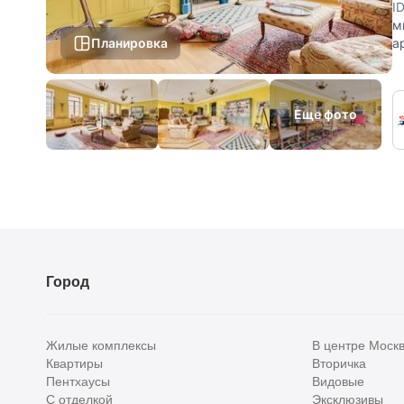
I
м
Планировка
а
с
Еще фото
Город
Жилые комплексы
В центре Моск
Квартиры
Вторичка
Пентхаусы
Видовые
С отделкой
Эксклюзивы