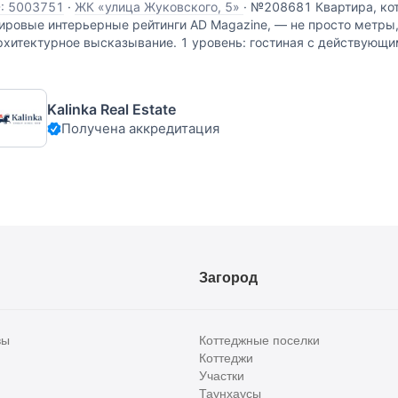
D: 5003751
·
ЖК «улица Жуковского, 5»
·
№208681 Квартира, кот
ировые интерьерные рейтинги AD Magazine, — не просто метры,
рхитектурное высказывание. 1 уровень: гостиная с действующ
толовой зоной, отдельная кухня, спальня, ванная комната с
Kalinka Real Estate
Получена аккредитация
Загород
вы
Коттеджные поселки
Коттеджи
Участки
Таунхаусы