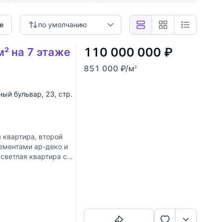
е
по умолчанию
110 000 000
₽
м² на 7 этаже
851 000
₽
/м
2
ный бульвар
, 23, стр.
 квартира, второй
лементами ар-деко и
светлая квартира с
Скопировать ссылку