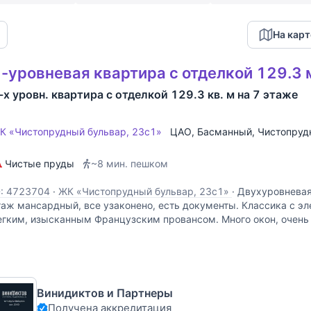
На карт
-уровневая квартира с отделкой 129.3 
-х уровн. квартира с отделкой 129.3 кв. м на 7 этаже
К «Чистопрудный бульвар, 23с1»
ЦАО
,
Басманный
,
Чистопруд
Чистые пруды
~8 мин. пешком
D: 4723704
·
ЖК «Чистопрудный бульвар, 23с1»
·
Двухуровневая
таж мансардный, все узаконено, есть документы. Классика с э
егким, изысканным Французским провансом. Много окон, очень 
еликолепными видами на исторические места Москвы из окон
Винидиктов и Партнеры
Получена аккредитация