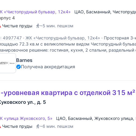
К «Чистопрудный бульвар, 12к4»
ЦАО
,
Басманный
,
Чистопруд
орпус 4
Чистые пруды
~5 мин. пешком
D: 4997747
·
ЖК «Чистопрудный бульвар, 12к4»
·
Просторная 3-
лощадью 72.3 кв.м с великолепным видом Чистопрудный бульв
ланировочное решение: гостиная, кухня, 2 спальни, раздельный
кна квартиры ориентированы на две стороны с великолепным
Barnes
Получена аккредитация
-уровневая квартира с отделкой 315 м²
уковского ул., д. 5
К «улица Жуковского, 5»
ЦАО
,
Басманный
,
Жуковского улица
,
Чистые пруды
~6 мин. пешком