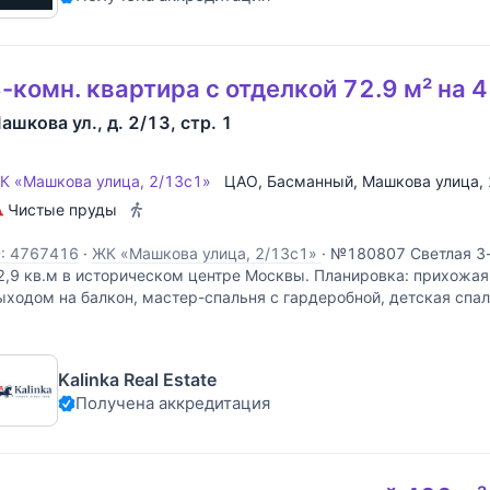
-комн. квартира с отделкой 72.9 м² на 
ашкова ул., д. 2/13, стр. 1
К «Машкова улица, 2/13с1»
ЦАО
,
Басманный
,
Машкова улица
,
Чистые пруды
D: 4767416
·
ЖК «Машкова улица, 2/13с1»
·
№180807 Светлая 3-
2,9 кв.м в историческом центре Москвы. Планировка: прихожая,
ыходом на балкон, мастер-спальня с гардеробной, детская спал
 квартире выполнен дизайнерский ремонт в
Kalinka Real Estate
Получена аккредитация