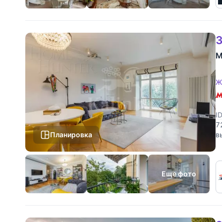
3
М
Ж
I
7
Планировка
в
В
Еще фото