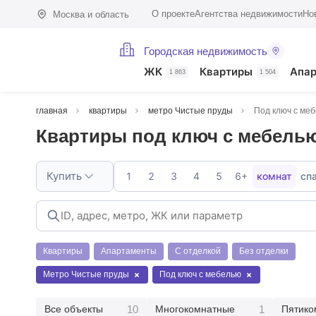
О проекте
Агентства недвижимости
Но
Москва и область
Городская недвижимость
ЖК
Квартиры
Апа
1 863
1 504
главная
квартиры
метро Чистые пруды
Под ключ с ме
Квартиры под ключ с мебель
Купить
1
2
3
4
5
6+
комнат
сп
Квартиры
Апартаменты
С отделкой
Без отделки
Метро Чистые пруды
Под ключ с мебелью
10
1
Все объекты
Многокомнатные
Пятико