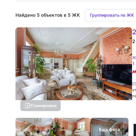
Найдено 5 объектов в 5 ЖК
Группировать по ЖК
2
2
Ж
1
I
э
л
в
Планировка
Еще фото