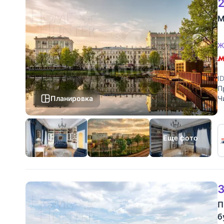
2
М
Ж
I
П
Планировка
Ч
в
Еще фото
3
П
б