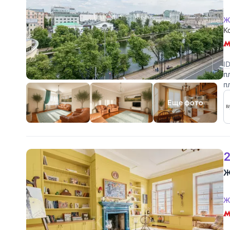
Ж
К
I
п
п
О
Еще фото
2
Ж
Ж