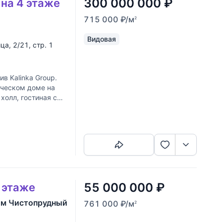
300 000 000
₽
 на 4 этаже
715 000
₽
/м
2
Видовая
ица
, 2/21, стр. 1
 Kalinka Group.
ическом доме на
холл, гостиная с
(30
Скопировать ссылку
55 000 000
₽
7 этаже
ом Чистопрудный
761 000
₽
/м
2