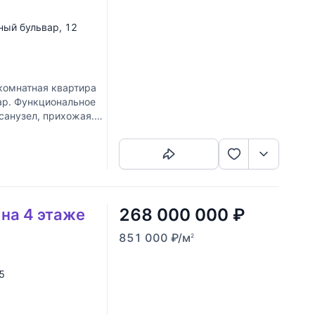
ный бульвар
, 12
комнатная квартира
ар. Функциональное
 санузел, прихожая.
Скопировать ссылку
268 000 000
₽
 на 4 этаже
851 000
₽
/м
2
 5