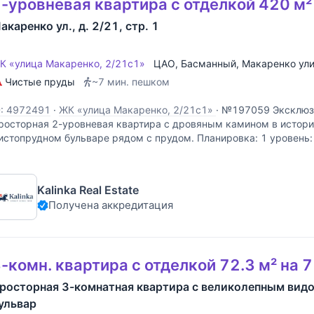
-уровневая квартира с отделкой 420 м²
акаренко ул., д. 2/21, стр. 1
К «улица Макаренко, 2/21с1»
ЦАО
,
Басманный
,
Макаренко ул
Чистые пруды
~7 мин. пешком
D: 4972491
·
ЖК «улица Макаренко, 2/21с1»
·
№197059 Эксклюзив
росторная 2-уровневая квартира с дровяным камином в истор
истопрудном бульваре рядом с прудом. Планировка: 1 уровень: 
строенным домашним кинотеатром (56,3 кв.м), кухня-столовая 
Kalinka Real Estate
Получена аккредитация
-комн. квартира с отделкой 72.3 м² на 
росторная 3-комнатная квартира с великолепным вид
ульвар