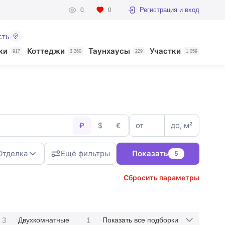
Регистрация и вход
0
0
сть
ки
Коттеджи
Таунхаусы
Участки
917
3 260
229
1 059
от
до, м²
₽
$
€
Отделка
Ещё фильтры
Показать
5
Сбросить параметры
3
1
Двухкомнатные
Показать все подборки