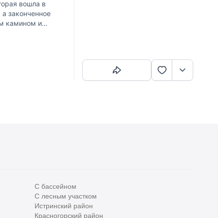
орая вошла в
 а законченное
им камином и
Скопировать ссылку
С бассейном
С лесным участком
Истринский район
Все
0
Красногорский район