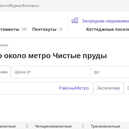
вости
Журнал
Контакты
Загородная недвижимо
ртаменты
Пентхаусы
Коттеджные посел
239
71
белью
ю около метро Чистые пруды
Цена от
до
ален
Районы
Метро
Эксклюзив
3
2
мнатные
Четырехкомнатные
Трехкомнатные