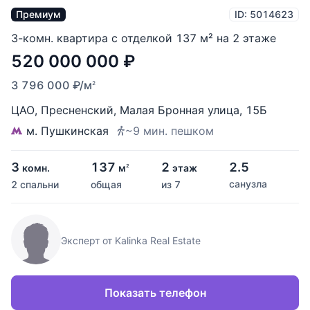
Премиум
ID: 5014623
3-комн. квартира с отделкой 137 м² на 2 этаже
520 000 000
₽
3 796 000
₽
/м
2
ЦАО
,
Пресненский
,
Малая Бронная улица
,
15Б
м. Пушкинская
~9 мин. пешком
3
137
2
2.5
комн.
м
этаж
2
санузла
2 спальни
общая
из 7
Эксперт от Kalinka Real Estate
Показать телефон