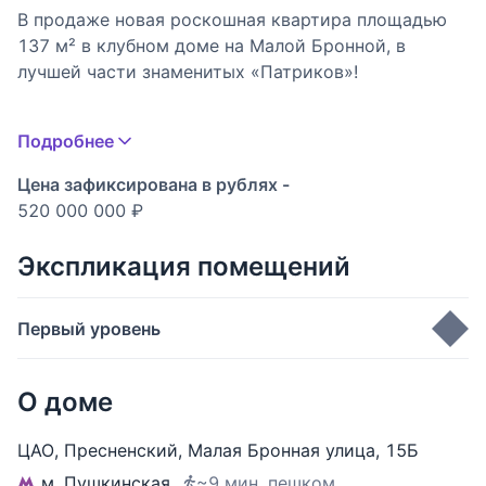
В продаже новая роскошная квартира площадью
137 м² в клубном доме на Малой Бронной, в
лучшей части знаменитых «Патриков»!
Планировка: просторная кухня-гостиная с
Подробнее
арочными панорамными окнами, две полноценные
мастер-спальни - каждая со своей личной ванной
Цена зафиксирована в рублях -
комнатой и системами хранения, большая
520 000 000 ₽
гардеробная, гостевой санузел, сервисное
помещение.
Экспликация помещений
Интерьер квартиры выполнен в неоклассическом
Первый уровень
стиле с использованием дорогих, натуральных
материалов - мрамора благородных оттенков,
Кухня-гостиная
60.8 м
2
дуба. Кухня полностью укомплектована бытовой
О доме
Гардеробная
5.4 м
2
техникой Gaggenau. Гардины Loro Pianа, мебель
Longhi и Rugiano, кожаные аксессуары Pinetti и
Постирочная
2.9 м
2
ЦАО
,
Пресненский
,
Малая Бронная улица
,
15Б
Bork - создают элегантный стиль квартиры,
Санузел
2.5 м
2
м. Пушкинская
~9 мин. пешком