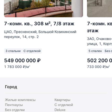
7-комн. кв., 308 м², 7/8 этаж
7-комн. кв
этаж
ЦАО, Пресненский, Большой Козихинский
переулок, 14, стр. 2
ЗАО, Очаково
улица, 1, Корп
3 спальни
С отделкой
5 спален
Без 
549 000 000
₽
502 200 
1 783 000
₽
/м
733 000
₽
/м
2
2
Город
Жилые комплексы
Квартиры
Пентхаусы
С отделкой
Без отделки
Deluxe