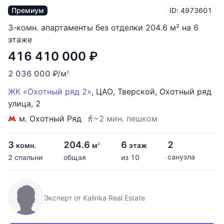
Премиум
ID: 4973601
3-комн. апартаменты без отделки 204.6 м² на 6
этаже
416 410 000
₽
2 036 000
₽
/м
2
ЖК «Охотный ряд 2»
,
ЦАО
,
Тверской
,
Охотный ряд
улица
,
2
м. Охотный Ряд
~2 мин. пешком
3
204.6
6
2
комн.
м
этаж
2
санузла
2 спальни
общая
из 10
Эксперт от Kalinka Real Estate