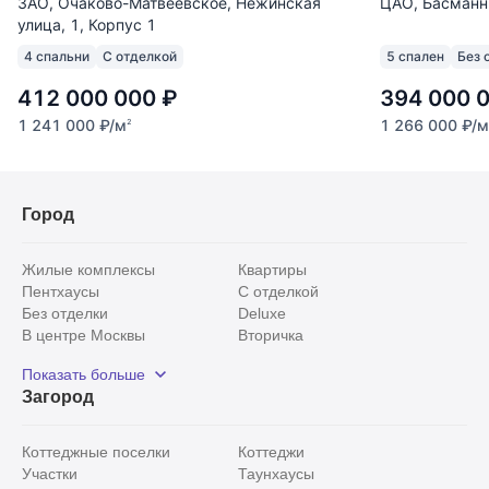
ЗАО, Очаково-Матвеевское, Нежинская
ЦАО, Басманн
улица, 1, Корпус 1
4 спальни
С отделкой
5 спален
Без 
412 000 000
₽
394 000 
1 241 000
₽
/м
1 266 000
₽
/м
2
Город
Жилые комплексы
Квартиры
Пентхаусы
С отделкой
Без отделки
Deluxe
В центре Москвы
Вторичка
Видовые
Эксклюзивы
Показать больше
Рядом с парком
Популярные локации
Загород
С панорамными окнами
Внутри Садового кольца
Коттеджные поселки
Коттеджи
Участки
Таунхаусы