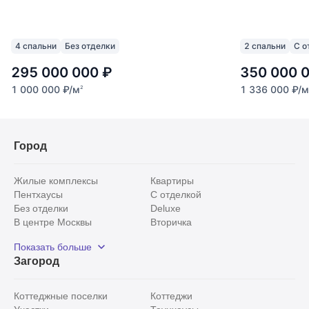
4 спальни
Без отделки
2 спальни
С о
295 000 000
₽
350 000 
1 000 000
₽
/м
1 336 000
₽
/м
2
Город
Жилые комплексы
Квартиры
Пентхаусы
С отделкой
Без отделки
Deluxe
В центре Москвы
Вторичка
Видовые
Эксклюзивы
Показать больше
Рядом с парком
Популярные локации
Загород
С панорамными окнами
Внутри Садового кольца
Коттеджные поселки
Коттеджи