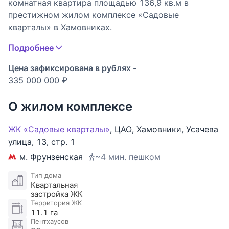
комнатная квартира площадью 136,9 кв.м в
престижном жилом комплексе «Садовые
кварталы» в Хамовниках.
Подробнее
Наш офис находится непосредственно на
территории комплекса — благодаря этому мы
Цена зафиксирована в рублях -
можем организовать быстрый и удобный показ в
335 000 000 ₽
любое время.
О жилом комплексе
Квартира привлекает сочетанием продуманного
пространства и возможностей для создания
ЖК «Садовые кварталы»
,
ЦАО
,
Хамовники
,
Усачева
комфортного интерьера, адаптированного под
улица
,
13
,
стр. 1
индивидуальный стиль будущих владельцев.
м. Фрунзенская
~4 мин. пешком
Панорамные окна наполняют комнаты
естественным светом и открывают вид на
Тип дома
Квартальная
ухоженный зеленый двор без машин и живописный
застройка ЖК
пруд, создавая редкое для центра столицы
Территория ЖК
ощущение приватности и спокойствия.
11.1 га
Пентхаусов