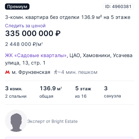
Премиум
ID: 4960381
3-комн. квартира без отделки 136.9 м² на 5 этаже
Следить за ценой
335 000 000
₽
2 448 000
₽
/м
2
ЖК «Садовые кварталы»
,
ЦАО
,
Хамовники
,
Усачева
улица
,
13
,
стр. 1
м. Фрунзенская
~4 мин. пешком
3
136.9
5
3
комн.
м
этаж
2
санузла
2 спальни
общая
из 16
Эксперт от Bright Estate