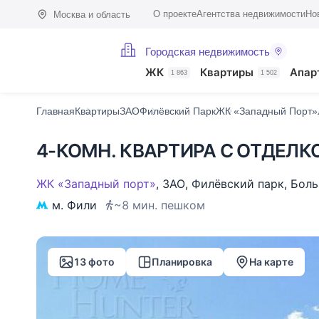
О проекте
Агентства недвижимости
Но
Москва и область
Городская недвижимость
Фото (13)
Характеристики
Описание
О доме
На карте
Похо
ЖК
Квартиры
Апар
1 863
1 502
Главная
Квартиры
ЗАО
Филёвский Парк
ЖК «Западный Порт»
4-КОМН. КВАРТИРА С ОТДЕЛКО
ЖК «Западный порт»
,
ЗАО
,
Филёвский парк
,
Боль
м. Фили
~8 мин. пешком
13 фото
Планировка
На карте