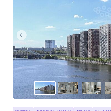
Квартира
Под ключ с мебелью
Видовая
Кухня-го