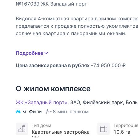
№167039 ЖК Западный порт
Видовая 4-комнатная квартира в жилом комплекс
предлагается к продаже полностью укомплектов
солнечная квартира с панорамными окнами.
Планировка: холл, кухня-гостиная, две спальни,
Подробнее
постирочная.
Цена зафиксирована в рублях -
74 950 000 ₽
В квартире выполнен дизайнерский ремонт с ис
материалов: итальянская плитка и сантехника, д
каждой комнате, а также в коридоре и прихоже
О жилом комплексе
Система кондиционирования и вентиляции, теплы
водонагреватель, система питьевых фильтров на
ЖК «Западный порт»
,
ЗАО
,
Филёвский парк
,
Боль
гигиеническим душем, стиральной и сушильной 
м. Фили
~8 мин. пешком
внутрипольные конвекторы с электронными тер
Тип дома
Территори
Из окон открываются виды на Москву-реку и Мо
Квартальная застройка
10.6 га