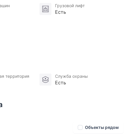
ежной Москвы-реки с остановкой речного трамвая.
машин
Грузовой лифт
Есть
ыми зонами для детей и спортивными площадками
ядом множество магазинов, кафе, ТЦ, Филевский парк
 1 по 11 класс, спортивный центр DЕLO СПОРТ-
 – от бассейнов до теннисных кортов и других
ая территория
Служба охраны
Есть
а
Объекты рядом