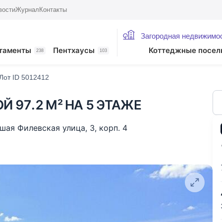
вости
Журнал
Контакты
Загородная недвижимо
жие лоты
таменты
Пентхаусы
Коттеджные посел
238
103
Лот ID 5012412
Й 97.2 М² НА 5 ЭТАЖЕ
шая Филевская улица
,
3
,
корп. 4