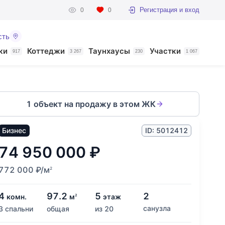
Регистрация и вход
0
0
сть
ки
Коттеджи
Таунхаусы
Участки
917
3 267
230
1 067
1 объект на продажу в этом ЖК
Бизнес
ID: 5012412
74 950 000
₽
772 000
₽
/м
2
4
97.2
5
2
комн.
м
этаж
2
санузла
3 спальни
общая
из 20