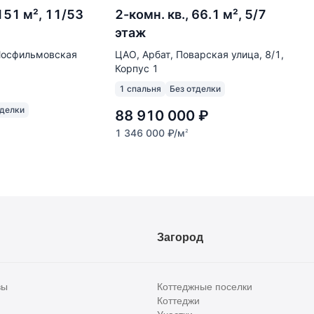
 151 м², 11/53
2-комн. кв., 66.1 м², 5/7
этаж
Мосфильмовская
ЦАО, Арбат, Поварская улица, 8/1,
Корпус 1
1 спальня
Без отделки
тделки
88 910 000
₽
1 346 000
₽
/м
2
Загород
вы
Коттеджные поселки
Коттеджи