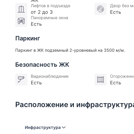
ЖК
Комплекс расположен на благоустроенной набер
Лифтов в подъезде
Двор без 
от 2 до 3
Есть
Закрытый двор с ландшафтным дизайном, игров
Панорамные окна
для взрослых. Много зелени, газоны, деревья. Р
Есть
и фитнес-центр. Рядом расположен ОЦ Протон с
МОСКВА с отличной спортивной инфраструктурой
Паркинг
видов спорта.
Паркинг в ЖК подземный 2-уровневый на 3500 м/м.
Безопасность ЖК
Видеонаблюдение
Огороженн
Есть
Есть
Расположение и инфраструктур
Инфраструктура