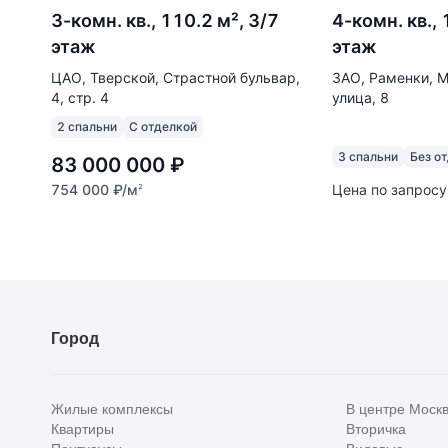
3-комн. кв., 110.2 м², 3/7
4-комн. кв.,
этаж
этаж
ЦАО, Тверской, Страстной бульвар,
ЗАО, Раменки, 
4, стр. 4
улица, 8
2 спальни
С отделкой
3 спальни
Без о
83 000 000
₽
754 000
₽
/м
Цена по запросу
2
Город
Жилые комплексы
В центре Моск
Квартиры
Вторичка