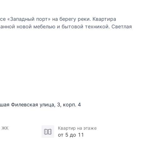
е «Западный порт» на берегу реки. Квартира
анной новой мебелью и бытовой техникой. Светлая
 детская спальня, две ванные комнаты, гардеробная/
пользованием качественных натуральных
изайнерская мягкая мебель, итальянский текстиль. В
й – вместительные шкафы для хранения вещей.
й пол в санузлах и прихожей, датчики протечек,
 кухне. Санузел с тропическим душем,
шая Филевская улица
,
3
,
корп. 4
машинами. Качественное инженерное оборудование,
мостатами, кондиционеры, бризеры.
я ЖК
Квартир на этаже
сква-Сити.
от 5 до 11