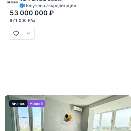
Получена аккредитация
формате французского балкона, просторную спальню с
отдельной, большой
53 000 000
₽
871 000
₽
/м
2
Бизнес
Новый