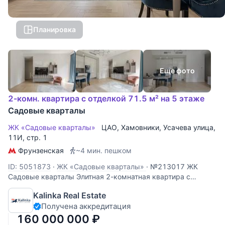
Планировка
Еще фото
2-комн. квартира с отделкой 71.5 м² на 5 этаже
Садовые кварталы
ЖК «Садовые кварталы»
ЦАО
,
Хамовники
,
Усачева улица
,
11И, стр. 1
Фрунзенская
~4 мин. пешком
ID: 5051873
·
ЖК «Садовые кварталы»
·
№213017 ЖК
Садовые кварталы Элитная 2-комнатная квартира с
дизайнерским ремонтом в легендарном ЖК «Садовые
Kalinka Real Estate
кварталы» (Хамовники). Окна выходят в благоустроенный
Получена аккредитация
внутренний двор. Вы получаете абсолютную тишину,
приватность и много света без уличного
160 000 000
₽