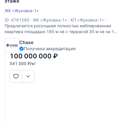
этаже
ЖК «Жуковка-1»
ID: 4761560
·
ЖК «Жуковка-1»
·
КП «Жуковка-1»
·
Предлагается роскошная полностью меблированная
квартира площадью 185 м кв с террасой 35 м кв на 1
этаже / 7 этажного дома в КП Жуковка-1! Дизайнерский
Chase
ремонт с использованием импортных материалов от
Получена аккредитация
ведущих производителей! Планировка включает в себя
100 000 000
₽
541 000
₽
/м
2