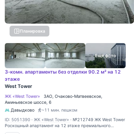
Планировка
Еще фото
3-комн. апартаменты без отделки 90.2 м² на 12
этаже
West Tower
ЖК «West Tower»
ЗАО
,
Очаково-Матвеевское
,
Аминьевское шоссе
, 6
Давыдково
~11 мин. пешком
ID: 5051390
·
ЖК «West Tower»
·
№212749 ЖК West Tower
Роскошный апартамент на 12 этаже премиального
комплекса West Tower. Этот объект идеально подходит для