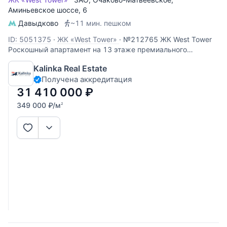
Аминьевское шоссе
, 6
Давыдково
~11 мин. пешком
ID: 5051375
·
ЖК «West Tower»
·
№212765 ЖК West Tower
Роскошный апартамент на 13 этаже премиального
комплекса West Tower. Этот объект идеально подходит для
Kalinka Real Estate
личного проживания или сдачи в аренду с высокой
Получена аккредитация
доходностью. Панорамные виды: высокий 13 этаж
открывает вид во двор,
31 410 000
₽
349 000
₽
/м
2