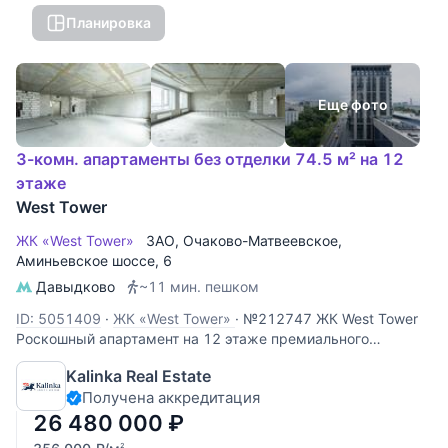
Планировка
Еще фото
3-комн. апартаменты без отделки 74.5 м² на 12
этаже
West Tower
ЖК «West Tower»
ЗАО
,
Очаково-Матвеевское
,
Аминьевское шоссе
, 6
Давыдково
~11 мин. пешком
ID: 5051409
·
ЖК «West Tower»
·
№212747 ЖК West Tower
Роскошный апартамент на 12 этаже премиального
комплекса West Tower. Этот объект идеально подходит для
Kalinka Real Estate
личного проживания или сдачи в аренду с высокой
Получена аккредитация
доходностью. Панорамные виды: высокий 12 этаж
открывает захватывающий
26 480 000
₽
2