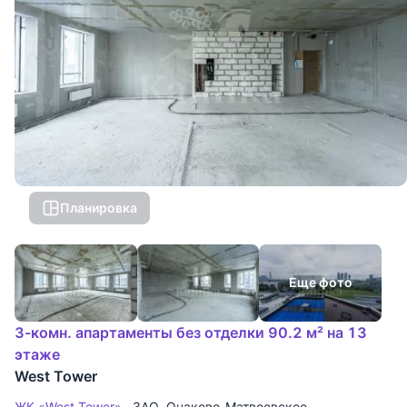
Планировка
Еще фото
3-комн. апартаменты без отделки 90.2 м² на 13
этаже
West Tower
ЖК «West Tower»
ЗАО
,
Очаково-Матвеевское
,