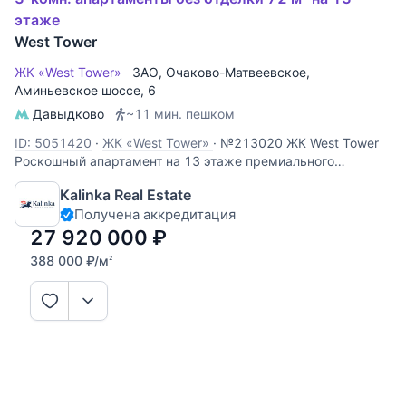
этаже
West Tower
ЖК «West Tower»
ЗАО
,
Очаково-Матвеевское
,
Аминьевское шоссе
, 6
Давыдково
~11 мин. пешком
ID: 5051420
·
ЖК «West Tower»
·
№213020 ЖК West Tower
Роскошный апартамент на 13 этаже премиального
комплекса West Tower. Этот объект идеально подходит для
Kalinka Real Estate
личного проживания или сдачи в аренду с высокой
Получена аккредитация
доходностью. Панорамные виды: высокий 13 этаж
открывает захватывающий
27 920 000
₽
388 000
₽
/м
2