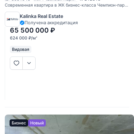
Современная квартира в ЖК бизнес-класса Чемпион-парк
(застройщик Интеко). Эргономичная планировка: - 3
Kalinka Real Estate
спальни; - просторная кухня-гостиная; - два санузла; -
Получена аккредитация
вместительная гардеробная; - отдельная постирочная; -
большая утепленная
65 500 000
₽
624 000
₽
/м
2
Видовая
Бизнес
Новый