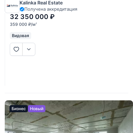
Kalinka Real Estate
личного проживания или сдачи в аренду с высокой
Получена аккредитация
доходностью. Панорамные виды: высокий 12 этаж
открывает захватывающий
32 350 000
₽
359 000
₽
/м
2
Видовая
Бизнес
Новый