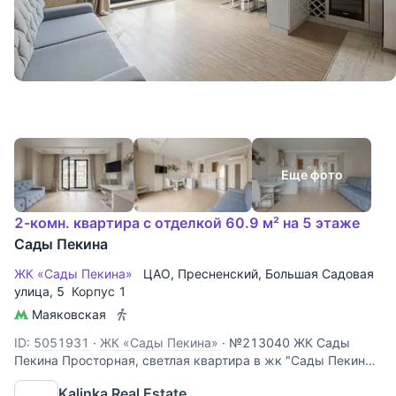
Еще фото
2-комн. квартира с отделкой 60.9 м² на 5 этаже
Сады Пекина
ЖК «Сады Пекина»
ЦАО
,
Пресненский
,
Большая Садовая
улица
, 5
Корпус 1
Маяковская
ID: 5051931
·
ЖК «Сады Пекина»
·
№213040 ЖК Сады
Пекина Просторная, светлая квартира в жк "Сады Пекина"
Планировочное решение предусматривает: большой зал-
Kalinka Real Estate
кухню с распашными, панорамными окнами в пол в