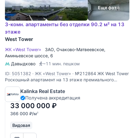
Еще фото
3-комн. апартаменты без отделки 90.2 м² на 13
этаже
West Tower
ЖК «West Tower»
ЗАО
,
Очаково-Матвеевское
,
Аминьевское шоссе
, 6
Давыдково
~11 мин. пешком
ID: 5051382
·
ЖК «West Tower»
·
№212864 ЖК West Tower
Роскошный апартамент на 13 этаже премиального
комплекса West Tower. Этот объект идеально подходит для
Kalinka Real Estate
личного проживания или сдачи в аренду с высокой
Получена аккредитация
доходностью. Панорамные виды: высокий 13 этаж
открывает захватывающий
33 000 000
₽
366 000
₽
/м
2
Видовая