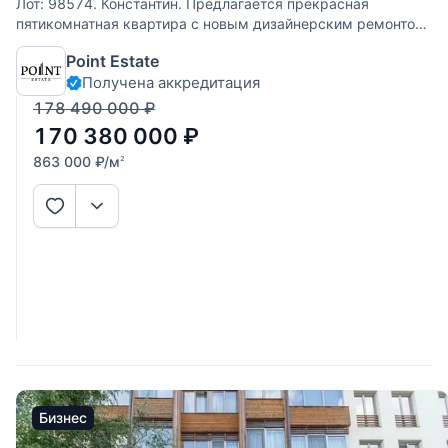
Лот: 98574. Константин. Предлагается прекрасная
пятикомнатная квартира с новым дизайнерским ремонтом
в ЖК "Жуковка Шале". Интегрирована система увлажнения
Point Estate
квартиры, система умный дом, установлены шторы с
Получена аккредитация
электроприводом. Комфортная планировка:
178 490 000
₽
170 380 000
₽
863 000
₽
/м
2
Бизнес