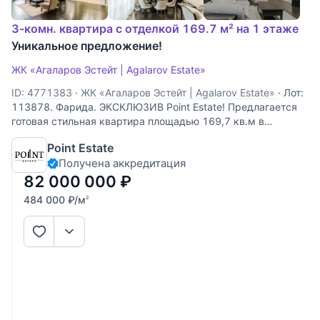
3-комн. квартира с отделкой 169.7 м² на 1 этаже
Уникальное предложение!
ЖК «Агаларов Эстейт | Agalarov Estate»
ID: 4771383
·
ЖК «Агаларов Эстейт | Agalarov Estate»
·
Лот:
113878. Фарида. ЭКСКЛЮЗИВ Point Estate! Предлагается
готовая стильная квартира площадью 169,7 кв.м в
малоквартирном доме на территории закрытого клубного
Point Estate
поселка "Agalarov Estate", расположенного на
Получена аккредитация
Новорижском шоссе. В квартире выполнена
82 000 000
₽
484 000
₽
/м
2