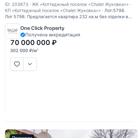
ID: 203873
·
ЖК «Коттеджный поселок «Chalet Жуковка»»
·
КП «Коттеджный поселок «Chalet Жуковка»»
·
Лот:5798.
Лот 5798. Предлагается квартира 232 кв.м без отделки в
ЖК «Жуковка Шале». В квартире можно
One Click Property
спланировать просторную гостиную с отличным балконом,
Получена аккредитация
кухню, столовую, три спальни с ванными комнатами и
гардеробными. Приятные виды на парк и
70 000 000
₽
302 000
₽
/м
2
Премиум