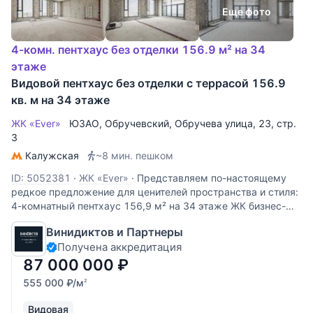
Еще фото
4-комн. пентхаус без отделки 156.9 м² на 34
этаже
Видовой пентхаус без отделки с террасой 156.9
кв. м на 34 этаже
ЖК «Ever»
ЮЗАО
,
Обручевский
,
Обручева улица
, 23, стр.
3
Калужская
~8 мин. пешком
ID: 5052381
·
ЖК «Ever»
·
Представляем по-настоящему
редкое предложение для ценителей пространства и стиля:
4-комнатный пентхаус 156,9 м² на 34 этаже ЖК бизнес-
класса «EVER». Это ваш личный городской оазис на высоте,
Винидиктов и Партнеры
где утро начинается с панорамного вида на Москву, а
Получена аккредитация
87 000 000
₽
555 000
₽
/м
2
Видовая