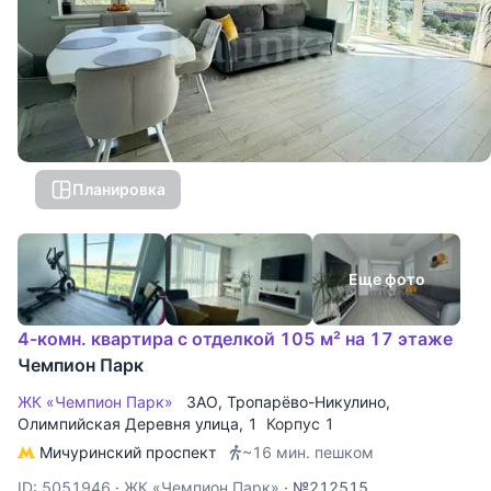
Планировка
Еще фото
4-комн. квартира с отделкой 105 м² на 17 этаже
Чемпион Парк
ЖК «Чемпион Парк»
ЗАО
,
Тропарёво-Никулино
,
Олимпийская Деревня улица
, 1
Корпус 1
Мичуринский проспект
~16 мин. пешком
ID: 5051946
·
ЖК «Чемпион Парк»
·
№212515