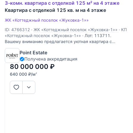
3-комн. квартира с отделкой 125 м² на 4 этаже
Квартира с отделкой 125 кв. м на 4 этаже
ЖК «Коттеджный поселок «Жуковка-1»»
ID: 4766312
·
ЖК «Коттеджный поселок «Жуковка-1»»
·
КП
«Коттеджный поселок «Жуковка-1»»
·
Лот: 113711.
Вашему вниманию предлагается уютная квартира с
дизайнерским ремонтом в Жуковке. Просторные и
Point Estate
светлые помещения включают в себя: кухню-столовую,
Получена аккредитация
гостиную, столовую и две спальни, одна из которых
оборудована гардеробной и отдельным
80 000 000
₽
640 000
₽
/м
2