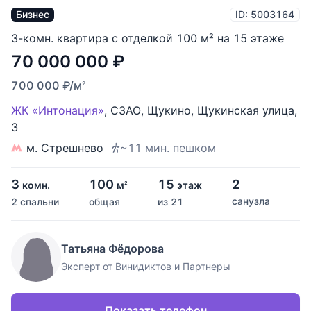
Бизнес
ID: 5003164
3-комн. квартира с отделкой 100 м² на 15 этаже
70 000 000
₽
700 000
₽
/м
2
ЖК «Интонация»
,
СЗАО
,
Щукино
,
Щукинская улица
,
3
м. Стрешнево
~11 мин. пешком
3
100
15
2
комн.
м
этаж
2
санузла
2 спальни
общая
из 21
Татьяна Фёдорова
Эксперт от Винидиктов и Партнеры
Показать телефон