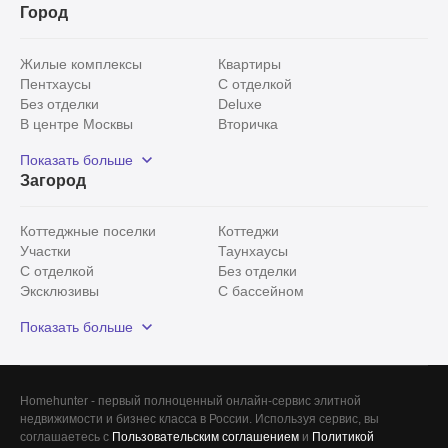
Город
минут до центра Москвы.
Жилые комплексы
Квартиры
Запишитесь на просмотр !
Пентхаусы
С отделкой
АН "Винидиктов и партнёры" – участник
Без отделки
Deluxe
Ассоциации агентств элитной недвижимости
В центре Москвы
Вторичка
AREA. Сотрудничаем с агентами !
Видовые
Эксклюзивы
Показать больше
Арт. 129494498
Рядом с парком
Популярные локации
Загород
С панорамными окнами
Внутри Садового кольца
Коттеджные поселки
Коттеджи
Участки
Таунхаусы
С отделкой
Без отделки
Эксклюзивы
С бассейном
С лесным участком
Истринский район
Показать больше
Красногорский район
Минское шоссе
Все
0
Homehunter - первый полноценный онлайн-сервис элитной
недвижимости и бизнес класса в России. Используя сервис, вы
Сегодня
0
соглашаетесь с
Пользовательским соглашением
и
Политикой