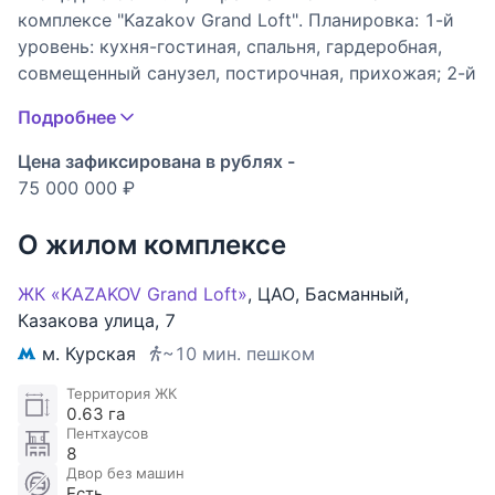
комплексе "Kazakov Grand Loft". Планировка: 1-й
уровень: кухня-гостиная, спальня, гардеробная,
совмещенный санузел, постирочная, прихожая; 2-й
уровень: спальня с гардеробной и санузлом.
Подробнее
Высота потолков - 5,5 м. Из окон открываются
прекрасные виды на Москву. В апартаментах
Цена зафиксирована в рублях -
выполнен новый дизайнерский ремонт. В отделке
75 000 000 ₽
использованы премиальные материалы,
итальянский керамогранит Atlas Concorde,
О жилом комплексе
инженерная доска Finex топовой селекции,
техника Bosch. Освещение - Центрсвет.
ЖК «KAZAKOV Grand Loft»
,
ЦАО
,
Басманный
,
Установлена корпусная мебель и техника.
Казакова улица
,
7
Панорамные окна, профиль Schuco, межкомнатные
м. Курская
~10 мин. пешком
двери по индивидуальному заказу с
шумоизоляцией Mr Doors. Премиальная климат-
Территория ЖК
0.63 га
система. Во всех комнатах предусмотрен вывод
Пентхаусов
для монтажа акустической системы. Удобная
8
транспортная доступность и развитая
Двор без машин
Есть