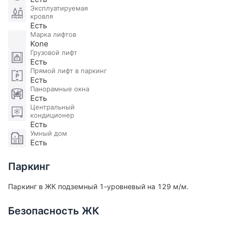
инфраструктура района. В шаговой доступности
Эксплуатируемая
Сад им. Баумана, Артплей, Винзавод, торговый
кровля
центр Атриум и Кремль. Участник ассоциации
Есть
Марка лифтов
AREA.
Kone
Грузовой лифт
Есть
Прямой лифт в паркинг
Есть
Панорамные окна
Есть
Центральный
кондиционер
Есть
Умный дом
Есть
Паркинг
Паркинг в ЖК подземный 1-уровневый на 129 м/м.
Безопасность ЖК