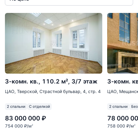
3-комн. кв., 110.2 м², 3/7 этаж
3-комн. кв
ЦАО, Тверской, Страстной бульвар, 4, стр. 4
ЦАО, Мещанск
2 спальни
С отделкой
2 спальни
Без
83 000 000
₽
78 000 0
754 000
₽
/м
758 000
₽
/м
2
2