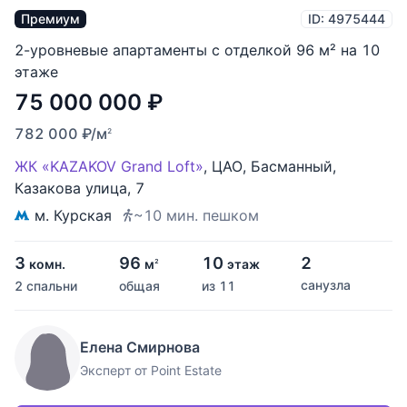
Премиум
ID: 4975444
2-уровневые апартаменты с отделкой 96 м² на 10
этаже
75 000 000
₽
782 000
₽
/м
2
ЖК «KAZAKOV Grand Loft»
,
ЦАО
,
Басманный
,
Казакова улица
,
7
м. Курская
~10 мин. пешком
3
96
10
2
комн.
м
этаж
2
санузла
2 спальни
общая
из 11
Елена Смирнова
Эксперт от Point Estate