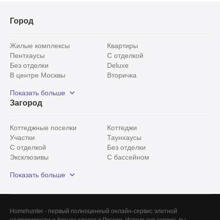
Город
Жилые комплексы
Квартиры
Пентхаусы
С отделкой
Без отделки
Deluxe
В центре Москвы
Вторичка
Видовые
Эксклюзивы
Показать больше
Рядом с парком
Популярные локации
Загород
С панорамными окнами
Внутри Садового кольца
Коттеджные поселки
Коттеджи
Участки
Таунхаусы
С отделкой
Без отделки
Эксклюзивы
С бассейном
С лесным участком
Истринский район
Показать больше
Красногорский район
Минское шоссе
Все
0
Homehunter - первый полноценный онлайн-сервис элитной