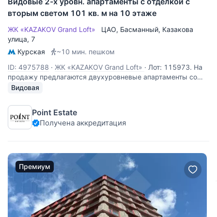
Видовые 2-х уровн. апартаменты с отделкой с
вторым светом 101 кв. м на 10 этаже
ЖК «KAZAKOV Grand Loft»
ЦАО
,
Басманный
,
Казакова
улица
, 7
Курская
~10 мин. пешком
ID: 4975788
·
ЖК «KAZAKOV Grand Loft»
·
Лот: 115973. На
продажу предлагаются двухуровневые апартаменты со
вторым светом, площадью 101 кв.м., в премиальном
Видовая
жилом комплексе "Kazakov Grand Loft". Планировка: 1-й
уровень: кухня-гостиная, спальня, гардеробная,
Point Estate
совмещенный санузел, постирочная,
Получена аккредитация
Премиум