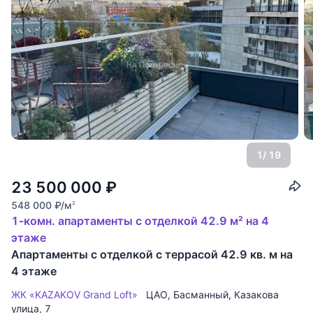
1
/ 19
23 500 000
₽
548 000
₽
/м
2
1-комн. апартаменты с отделкой 42.9 м² на 4
этаже
Апартаменты с отделкой с террасой 42.9 кв. м на
4 этаже
ЖК «KAZAKOV Grand Loft»
ЦАО
,
Басманный
,
Казакова
улица
, 7