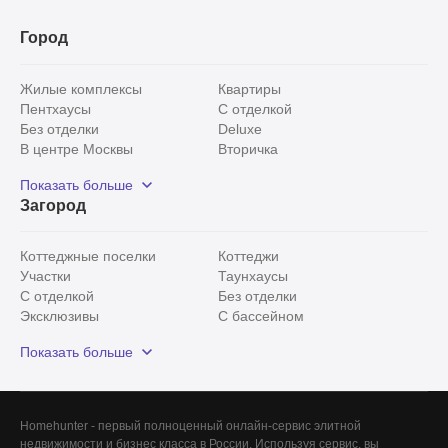
Город
Жилые комплексы
Квартиры
Пентхаусы
С отделкой
Без отделки
Deluxe
В центре Москвы
Вторичка
Видовые
Эксклюзивы
Показать больше
Рядом с парком
Популярные локации
Загород
С панорамными окнами
Внутри Садового кольца
Коттеджные поселки
Коттеджи
Участки
Таунхаусы
С отделкой
Без отделки
Эксклюзивы
С бассейном
С лесным участком
Истринский район
Показать больше
Красногорский район
Минское шоссе
Все
0
Сегодня
0
Homehunter - первый полноценный онлайн-сервис элитной
Вчера
0
недвижимости и бизнес класса в России. Используя сервис, вы