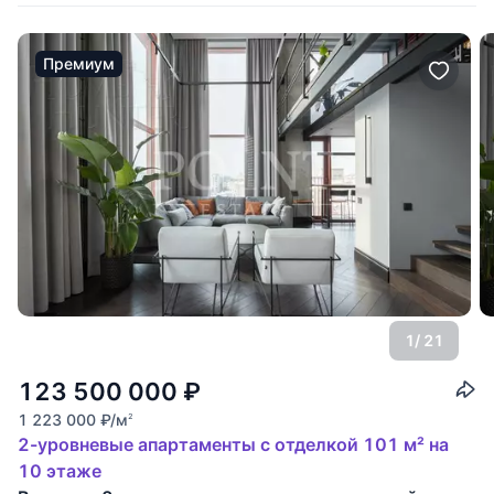
Премиум
1
/ 21
123 500 000
₽
1 223 000
₽
/м
2
2-уровневые апартаменты с отделкой 101 м² на
10 этаже