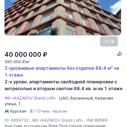
1
/ 19
40 000 000
₽
585 000
₽
/м
2
2-уровневые апартаменты без отделки 68.4 м² на
1 этаже
2-х уровн. апартаменты свободной планировки с
антресолью и вторым светом 68.4 кв. м на 1 этаже
ЖК «KAZAKOV Grand Loft»
ЦАО
,
Басманный
,
Казакова
улица
, 7
Курская
~10 мин. пешком
ID: 4999732
·
ЖК «KAZAKOV Grand Loft»
·
Лот 60593
Участник ассоциации Эрия Просторное помещение