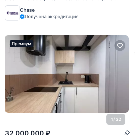
(назначение нежилое) со вторым светом и высокими
Chase
потолками (более 4,17 метров) общей площадью 68,4 м².
Получена аккредитация
Помещение без отделки — это чистый холст для
реализации ваших идей. Перепланировка этажа
Премиум
1
/ 32
32 000 000
₽