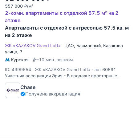
557 000
₽
/м
2
2-комн. апартаменты с отделкой 57.5 м² на 2
этаже
Апартаменты с отделкой с антресолью 57.5 кв. м
на 2 этаже
ЖК «KAZAKOV Grand Loft»
ЦАО
,
Басманный
,
Казакова
улица
, 7
Курская
~10 мин. пешком
ID: 4999654
·
ЖК «KAZAKOV Grand Loft»
·
лот 60591
Участник ассоциации Эрия - В продаже просторные
апартаменты, с узаконенной антресолью. Апартамент
Chase
разделен на 2е полноценные студии, каждая имеет свою
Получена аккредитация
кухню - гостиную, оборудованный санузел и спальню зону
расположенную на антресольном