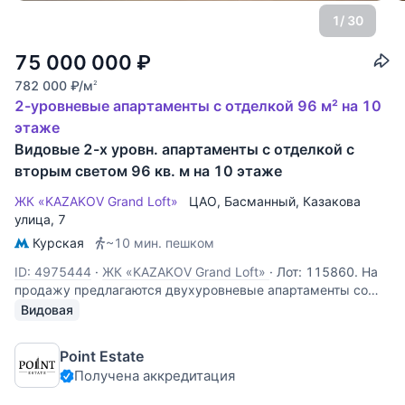
1
/ 30
75 000 000
₽
782 000
₽
/м
2
2-уровневые апартаменты с отделкой 96 м² на 10
этаже
Видовые 2-х уровн. апартаменты с отделкой с
вторым светом 96 кв. м на 10 этаже
ЖК «KAZAKOV Grand Loft»
ЦАО
,
Басманный
,
Казакова
улица
, 7
Курская
~10 мин. пешком
ID: 4975444
·
ЖК «KAZAKOV Grand Loft»
·
Лот: 115860. На
продажу предлагаются двухуровневые апартаменты со
вторым светом, площадью 96 кв.м., в премиальном жилом
Видовая
комплексе "Kazakov Grand Loft". Планировка: 1-й уровень:
кухня-гостиная, спальня, гардеробная, совмещенный
Point Estate
санузел, постирочная,
Получена аккредитация