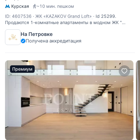
Курская
~10 мин. пешком
ID: 4607536
·
ЖК «KAZAKOV Grand Loft»
·
Id 25299.
Продаются 1-комнатные апартаменты в модном ЖК "
Kazakov Grand Loft" бизнес-класса. Современный дом в
На Петровке
духе "лофт". Премиальная отделка от застройщика COLDY.
Получена аккредитация
Эксклюзивный апартамент в двух уровнях: помещение-
студия 22,1 кв м, над ним
Премиум