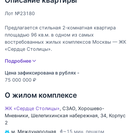
Описание квартиры
Лот №23180
Предлагается стильная 2-комнатная квартира
площадью 96 кв.м. в одном из самых
востребованных жилых комплексов Москвы — ЖК
«Сердце Столицы».
Подробнее
Это пространство создано для тех, кто ценит
современную эстетику, комфорт и продуманные
Цена зафиксирована в рублях -
решения, позволяющие наслаждаться каждым
75 000 000 ₽
днём.
О жилом комплексе
Интерьер квартиры наполнен мягким
естественным светом и создаёт атмосферу
ЖК «Сердце Столицы»
,
СЗАО
,
Хорошево-
спокойствия и уюта. Модульный паркет придаёт
Мневники
,
Шелепихинская набережная
,
34
,
Корпус
пространству благородство, а мраморные детали
2
добавляют тонкий акцент статуса. Тёплые полы
м. Международная
~15 мин. пешком