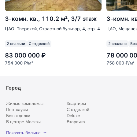
3-комн. кв., 110.2 м², 3/7 этаж
3-комн. кв
ЦАО, Тверской, Страстной бульвар, 4, стр. 4
ЦАО, Мещанск
2 спальни
С отделкой
2 спальни
Без
83 000 000
₽
78 000 0
754 000
₽
/м
758 000
₽
/м
2
2
Город
Жилые комплексы
Квартиры
Пентхаусы
С отделкой
Без отделки
Deluxe
В центре Москвы
Вторичка
Видовые
Эксклюзивы
Показать больше
Рядом с парком
Популярные локации