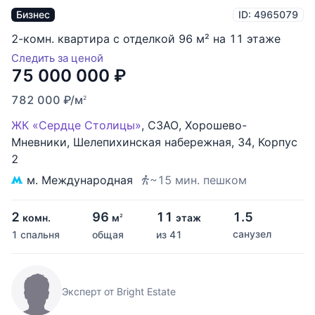
Бизнес
ID: 4965079
2-комн. квартира с отделкой 96 м² на 11 этаже
Следить за ценой
75 000 000
₽
782 000
₽
/м
2
ЖК «Сердце Столицы»
,
СЗАО
,
Хорошево-
Мневники
,
Шелепихинская набережная
,
34
,
Корпус
2
м. Международная
~15 мин. пешком
2
96
11
1.5
комн.
м
этаж
2
санузел
1 спальня
общая
из 41
Эксперт от Bright Estate