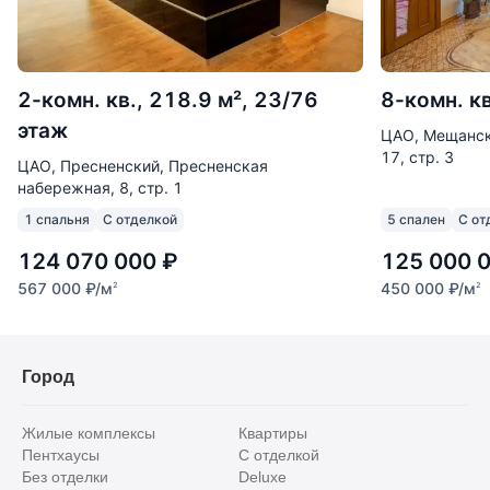
2-комн. кв., 218.9 м², 23/76
8-комн. кв
этаж
ЦАО, Мещанск
17, стр. 3
ЦАО, Пресненский, Пресненская
набережная, 8, стр. 1
1 спальня
С отделкой
5 спален
С от
124 070 000
₽
125 000 
567 000
₽
/м
450 000
₽
/м
2
2
Город
Жилые комплексы
Квартиры
Пентхаусы
С отделкой
Без отделки
Deluxe