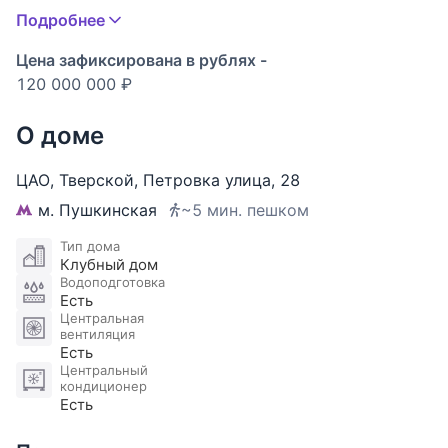
предусмотрены: просторная кухня-гостиная,
Подробнее
спальня, кабинет (спальня или детская),
гардеробная, 2 санузла.
Цена зафиксирована в рублях -
120 000 000 ₽
Фасадный исторический особняк на 14 квартир -
доходный дом Высоко-Петровского монастыря,
О доме
построенный в 1900 году в духе модерн. В 2005
году была произведена полная реконструкция
ЦАО
,
Тверской
,
Петровка улица
,
28
здания. Закрытая территория, объединенная с
м. Пушкинская
~5 мин. пешком
мужским монастырем. Закрытый паркинг во
дворе. В доме находится один из самых культовых
Тип дома
Клубный дом
ресторанов Москвы.
Водоподготовка
Есть
​​​​​​​Участник ассоциации AREA.
Центральная
вентиляция
Есть
Центральный
кондиционер
Есть