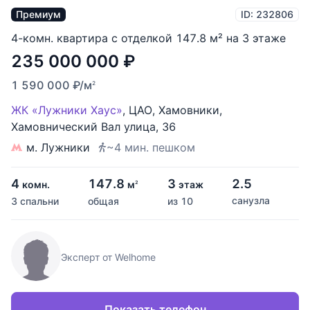
Премиум
ID: 232806
4-комн. квартира с отделкой 147.8 м² на 3 этаже
235 000 000
₽
1 590 000
₽
/м
2
ЖК «Лужники Хаус»
,
ЦАО
,
Хамовники
,
Хамовнический Вал улица
,
36
м. Лужники
~4 мин. пешком
4
147.8
3
2.5
комн.
м
этаж
2
санузла
3 спальни
общая
из 10
Эксперт от Welhome
Показать телефон