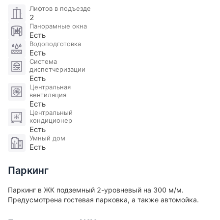
Лифтов в подъезде
Спальня
14.9 м
2
2
Спальня
Панорамные окна
18.5 м
2
Есть
Лоджия
4.2 м
2
Водоподготовка
Есть
Коридор
4 м
2
Система
диспетчеризации
Санузел
4 м
2
Есть
Центральная
Только с ванной
вентиляция
Постирочная
2.1 м
Есть
2
Центральный
Холл
10.5 м
2
кондиционер
Есть
Гостевой санузел
1.3 м
2
Умный дом
Есть
Без душа и ванны
Прихожая
5.4 м
2
Паркинг
Санузел
5.6 м
2
Паркинг в ЖК подземный 2-уровневый на 300 м/м.
С душем и ванной
Предусмотрена гостевая парковка, а также автомойка.