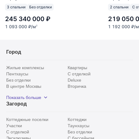
3 спальни
Без отделки
2 спальни
С о
245 340 000
₽
219 050 
1 093 000
₽
/м
1 192 000
₽
/м
2
Город
Жилые комплексы
Квартиры
Пентхаусы
С отделкой
Без отделки
Deluxe
В центре Москвы
Вторичка
Видовые
Эксклюзивы
Показать больше
Рядом с парком
Популярные локации
Загород
С панорамными окнами
Внутри Садового кольца
Коттеджные поселки
Коттеджи
Участки
Таунхаусы
С отделкой
Без отделки
Эксклюзивы
С бассейном