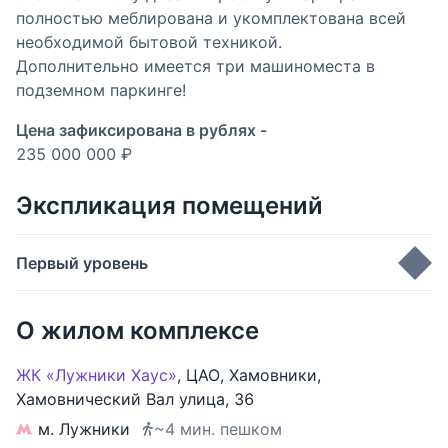
полностью меблирована и укомплектована всей
необходимой бытовой техникой.
Дополнительно имеется три машиноместа в
подземном паркинге!
Цена зафиксирована в рублях -
235 000 000 ₽
Экспликация помещений
Первый уровень
Гостиная
31.5 м
2
О жилом комплексе
Кухня
17.4 м
2
Мастер-спальня
18.5 м
2
ЖК «Лужники Хаус»
,
ЦАО
,
Хамовники
,
Хамовнический Вал улица
,
36
Кабинет
5.9 м
2
м. Лужники
~4 мин. пешком
Лоджия
3.8 м
2