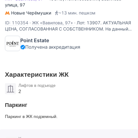
улица
, 97
Новые Черёмушки
~13 мин. пешком
ID: 110354
·
ЖК «Вавилова, 97»
·
Лот: 13907. АКТУАЛЬНАЯ
ЦЕНА, СОГЛАСОВАННАЯ С СОБСТВЕННИКОМ. На данный
момент отделка в квартире демонтирована, мебель
Point Estate
вывезена - квартира продается в бетоне. Предлагается на
Получена аккредитация
продажу замечательная просторная четырехкомнатная
квартира, площадью 162 кв
Характеристики ЖК
Лифтов в подъезде
2
Паркинг
Паркинг в ЖК подземный.