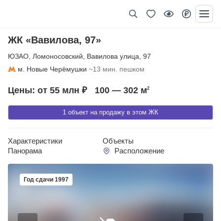
ЖК «Вавилова, 97»
ЮЗАО
,
Ломоносовский
,
Вавилова улица
,
97
м. Новые Черёмушки
~13 мин. пешком
Цены: от 55 млн ₽
100 — 302
м
2
1 объект на продажу в этом ЖК
Характеристики
Объекты
Панорама
Расположение
Год сдачи 1997