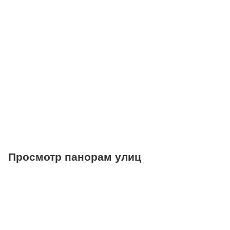
Поликлиники
Больницы
Салоны красоты
Торговые центры
Фитнесы
Ветеринарные клиники
Просмотр панорам улиц