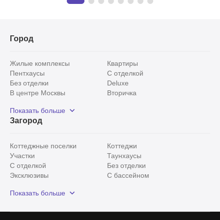
Город
Жилые комплексы
Квартиры
Пентхаусы
С отделкой
Без отделки
Deluxe
В центре Москвы
Вторичка
Видовые
Эксклюзивы
Показать больше
Рядом с парком
Популярные локации
Загород
С панорамными окнами
Внутри Садового кольца
Коттеджные поселки
Коттеджи
Участки
Таунхаусы
С отделкой
Без отделки
Эксклюзивы
С бассейном
С лесным участком
Истринский район
Показать больше
Красногорский район
Минское шоссе