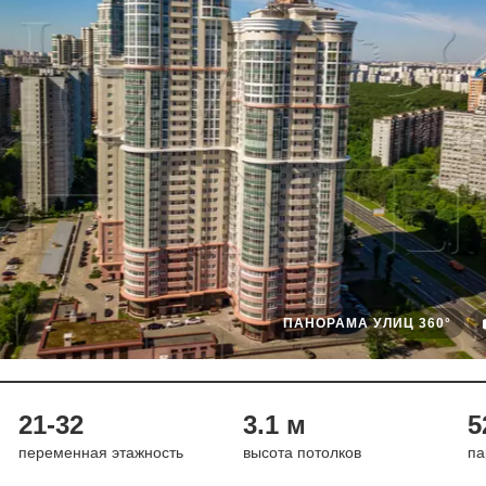
ПАНОРАМА УЛИЦ 360°
21-32
3.1 м
5
переменная этажность
высота потолков
па