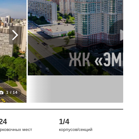
1
/
14
24
1/4
рковочных мест
корпусов/секций