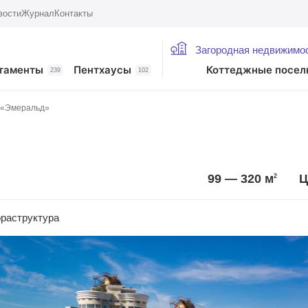
вости
Журнал
Контакты
Загородная недвижимо
таменты
Пентхаусы
Коттеджные посел
239
102
 «Эмеральд»
99 — 320
м
Ц
2
раструктура