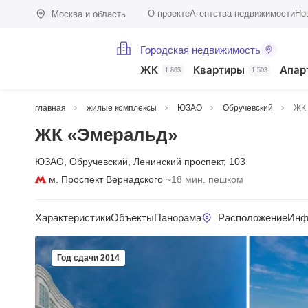
О проекте
Агентства недвижимости
Но
Москва и область
Городская недвижимость
ЖК
Квартиры
Апар
1 863
1 503
главная
жилые комплексы
ЮЗАО
Обручевский
ЖК
ЖК «Эмеральд»
ЮЗАО
,
Обручевский
,
Ленинский проспект
,
103
м. Проспект Вернадского
~18 мин. пешком
Характеристики
Объекты
Панорама
Расположение
Инф
Год сдачи 2014