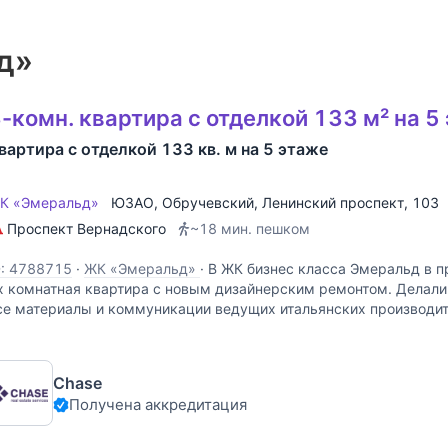
д»
-комн. квартира с отделкой 133 м² на 5
вартира с отделкой 133 кв. м на 5 этаже
К «Эмеральд»
ЮЗАО
,
Обручевский
,
Ленинский проспект
, 103
Проспект Вернадского
~18 мин. пешком
D: 4788715
·
ЖК «Эмеральд»
·
В ЖК бизнес класса Эмеральд в п
х комнатная квартира с новым дизайнерским ремонтом. Делали 
се материалы и коммуникации ведущих итальянских производит
ехника производство Германия . Установлена
Chase
Получена аккредитация