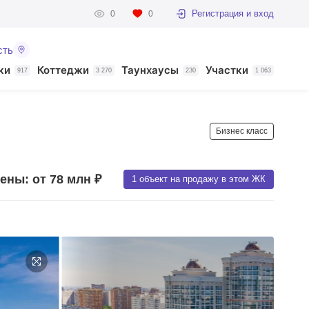
Регистрация и вход
0
0
сть
ки
Коттеджи
Таунхаусы
Участки
917
3 270
230
1 063
Бизнес класс
ены: от 78 млн ₽
1 объект на продажу в этом ЖК