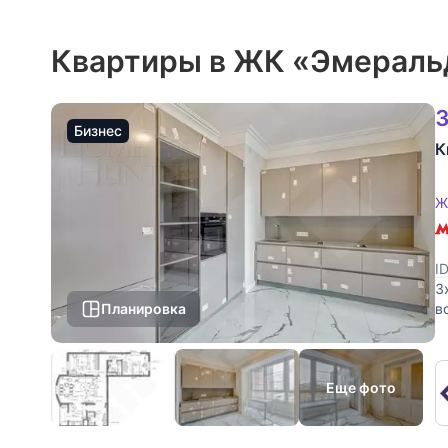
Квартиры в ЖК «Эмераль
3
Бизнес
К
Ж
I
3
Планировка
в
т
Еще фото