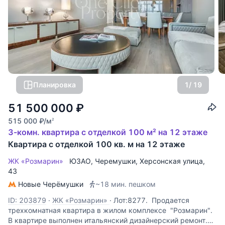
Планировка
1
/ 19
51 500 000
₽
515 000
₽
/м
2
3-комн. квартира с отделкой 100 м² на 12 этаже
Квартира с отделкой 100 кв. м на 12 этаже
ЖК «Розмарин»
ЮЗАО
,
Черемушки
,
Херсонская улица
,
43
Новые Черёмушки
~18 мин. пешком
ID: 203879
·
ЖК «Розмарин»
·
Лот:8277. Продается
трехкомнатная квартира в жилом комплексе "Розмарин".
В квартире выполнен итальянский дизайнерский ремонт.