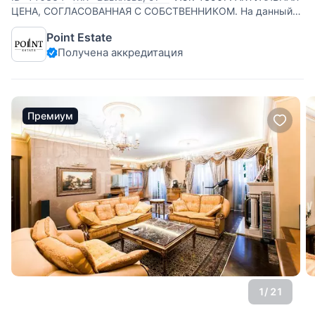
ЦЕНА, СОГЛАСОВАННАЯ С СОБСТВЕННИКОМ. На данный
момент отделка в квартире демонтирована, мебель
Point Estate
вывезена - квартира продается в бетоне. Предлагается на
Получена аккредитация
продажу замечательная просторная четырехкомнатная
квартира, площадью 162 кв
Премиум
1
/ 21