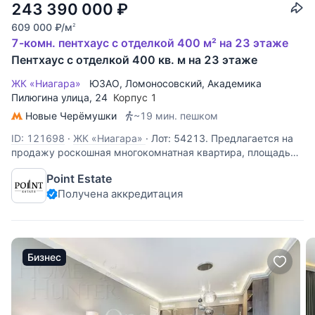
243 390 000
₽
609 000
₽
/м
2
7-комн. пентхаус с отделкой 400 м² на 23 этаже
Пентхаус с отделкой 400 кв. м на 23 этаже
ЖК «Ниагара»
ЮЗАО
,
Ломоносовский
,
Академика
Пилюгина улица
, 24
Корпус 1
Новые Черёмушки
~19 мин. пешком
ID: 121698
·
ЖК «Ниагара»
·
Лот: 54213. Предлагается на
продажу роскошная многокомнатная квартира, площадью
400 кв.м в современном доме на Юго-Западе Москвы.
Point Estate
Планировка: гостиная, кухня-столовая, пять спален,
Получена аккредитация
четыре полноценных санузла, раздельный санузел,
гардеробная,
Бизнес