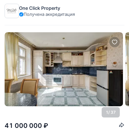
Гостиная совмещена с кухней, имеются встроенные
One Click Property
гардеробные. Напольное покрытие - массивная дубовая
Получена аккредитация
доска. Вся сантехника
1
/ 37
41 000 000
₽