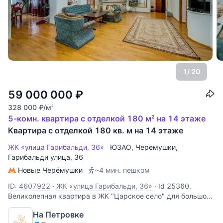
1
/ 20
59 000 000
₽
328 000
₽
/м
2
5-комн. квартира с отделкой 180 м² на 14 этаже
Квартира с отделкой 180 кв. м на 14 этаже
ЖК «улица Гарибальди, 36»
ЮЗАО
,
Черемушки
,
Гарибальди улица
, 36
Новые Черёмушки
~4 мин. пешком
ID: 4607922
·
ЖК «улица Гарибальди, 36»
·
Id 25360.
Великолепная квартира в ЖК "Царское село" для большой
семьи. Гостиная с действующим дровяным камином (есть
На Петровке
разрешение), столовая, кухня и 4 изолированные спальни.