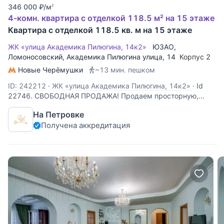
346 000
₽
/м
2
4-комн. квартира с отделкой 118.5 м² на 15 этаже
Квартира с отделкой 118.5 кв. м на 15 этаже
ЖК «улица Академика Пилюгина, 14к2»
ЮЗАО
,
Ломоносовский
,
Академика Пилюгина улица
, 14
Корпус 2
Новые Черёмушки
~13 мин. пешком
ID: 242212
·
ЖК «улица Академика Пилюгина, 14к2»
·
Id
22746. СВОБОДНАЯ ПРОДАЖА! Продаем просторную,
светлую, 4-х комнатную квартиру в одном из лучших
На Петровке
домов в районе, в шаговой доступности от нескольких
Получена аккредитация
станций метро. Дом построен по финским технологиям,
для сотрудников ЦК! В квартире: 3 спальни,