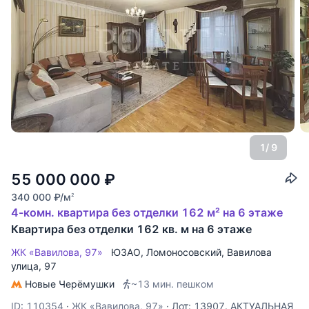
1
/ 9
55 000 000
₽
340 000
₽
/м
2
4-комн. квартира без отделки 162 м² на 6 этаже
Квартира без отделки 162 кв. м на 6 этаже
ЖК «Вавилова, 97»
ЮЗАО
,
Ломоносовский
,
Вавилова
улица
, 97
Новые Черёмушки
~13 мин. пешком
ID: 110354
·
ЖК «Вавилова, 97»
·
Лот: 13907. АКТУАЛЬНАЯ