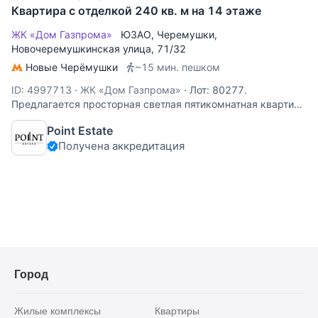
Квартира с отделкой 240 кв. м на 14 этаже
ЖК «Дом Газпрома»
ЮЗАО
,
Черемушки
,
Новочеремушкинская улица
, 71/32
Новые Черёмушки
~15 мин. пешком
ID: 4997713
·
ЖК «Дом Газпрома»
·
Лот: 80277.
Предлагается просторная светлая пятикомнатная квартира
площадью 240 кв.м. в ЖК "Дом Газпрома".
Point Estate
Функциональная планировка: гостиная, кухня, три спальни,
Получена аккредитация
спальня со своим санузлом, совмещенный санузел,
постирочная, гостевой санузел,
Город
Жилые комплексы
Квартиры