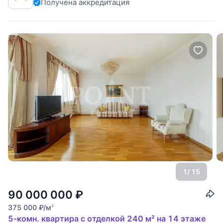
Получена аккредитация
Есть возможность сделать 5 изолированных комнат.
Красивый вид на зеленую зону
1
/ 15
90 000 000
₽
375 000
₽
/м
2
5-комн. квартира с отделкой 240 м² на 14 этаже