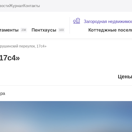
вости
Журнал
Контакты
Загородная недвижимо
таменты
Пентхаусы
Коттеджные посел
238
103
рушинский переулок, 17с4»
17с4»
Цены:
ура