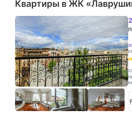
Квартиры в ЖК «Лаврушин
2
П
Ж
с
I
п
к
г
Еще фото