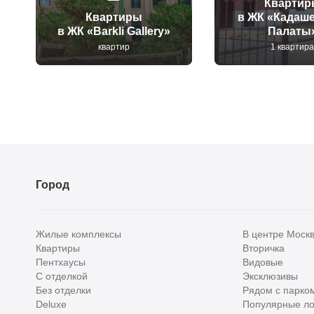
Квартир
Квартиры
в ЖК «Кадаш
в ЖК «Barkli Gallery»
Палаты
квартир
1 квартир
Город
Жилые комплексы
В центре Моск
Квартиры
Вторичка
Пентхаусы
Видовые
С отделкой
Эксклюзивы
Без отделки
Рядом с парко
Deluxe
Популярные ло