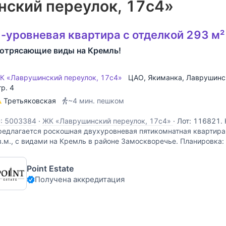
ский переулок, 17с4»
-уровневая квартира с отделкой 293 м²
отрясающие виды на Кремль!
К «Лаврушинский переулок, 17с4»
ЦАО
,
Якиманка
,
Лаврушинс
тр. 4
Третьяковская
~4 мин. пешком
D: 5003384
·
ЖК «Лаврушинский переулок, 17с4»
·
Лот: 116821.
редлагается роскошная двухуровневая пятикомнатная квартир
в.м., с видами на Кремль в районе Замоскворечье. Планировка: 
остиная-столовая (73 кв.м.), кухня, кабинет с камином (31 кв.м.)
Point Estate
Получена аккредитация