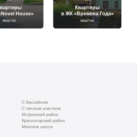
Квартиры
Квартиры
«Novel House»
в ЖК «Времена Года»
квартир
квартир
С бассейном
С лесным участком
Все
0
Истринский район
Красногорский район
Сегодня
0
Минское шоссе