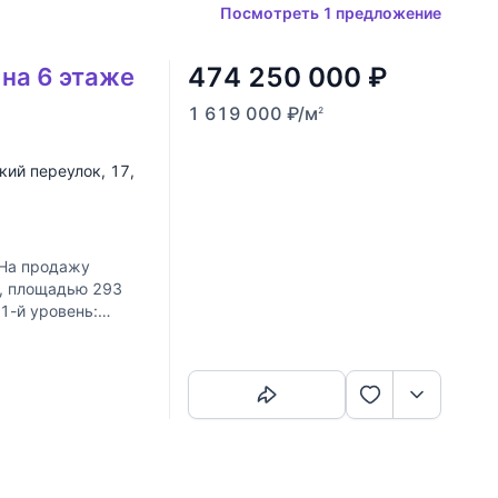
Посмотреть 1 предложение
474 250 000
₽
 на 6 этаже
1 619 000
₽
/м
2
кий переулок
, 17,
 На продажу
а, площадью 293
1-й уровень:
,
Скопировать ссылку