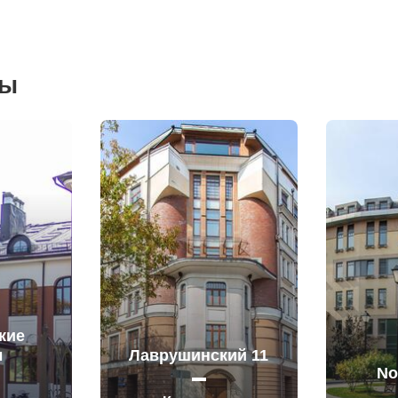
сы
кие
ы
Лаврушинский 11
No