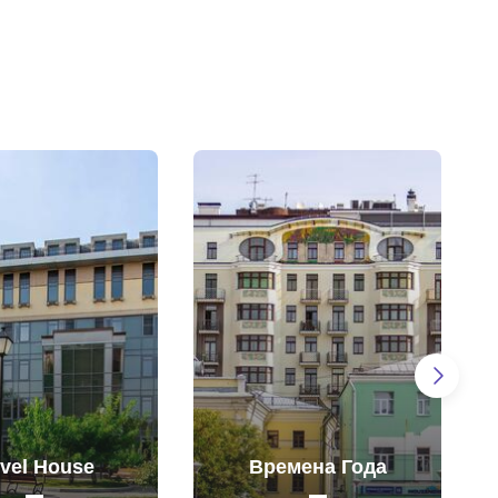
vel House
Времена Года