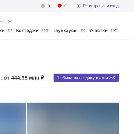
Регистрация и вход
0
0
сть
ки
Коттеджи
Таунхаусы
Участки
917
3 269
230
1 067
 от 444.95 млн ₽
1 объект на продажу в этом ЖК