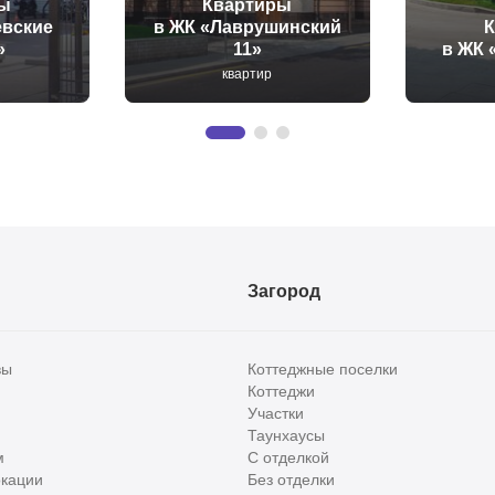
ы
Квартиры
евские
в ЖК «Лаврушинский
»
11»
в ЖК 
а
квартир
Загород
вы
Коттеджные поселки
Коттеджи
Участки
Таунхаусы
м
С отделкой
кации
Без отделки