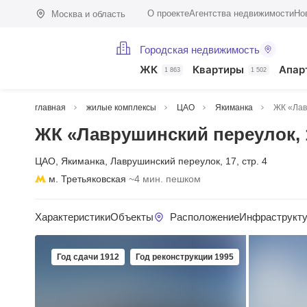
О проекте
Агентства недвижимости
Но
Москва и область
Городская недвижимость
ЖК
Квартиры
Апар
1 863
1 502
главная
жилые комплексы
ЦАО
Якиманка
ЖК «Лав
ЖК «Лаврушинский переулок, 
ЦАО
,
Якиманка
,
Лаврушинский переулок
,
17
,
стр. 4
м. Третьяковская
~4 мин. пешком
Характеристики
Объекты
Расположение
Инфраструкт
Год сдачи 1912
Год реконструкции 1995