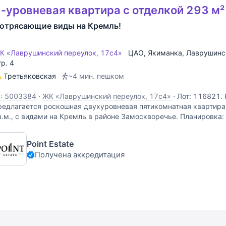
-уровневая квартира с отделкой 293 м²
отрясающие виды на Кремль!
К «Лаврушинский переулок, 17с4»
ЦАО
,
Якиманка
,
Лаврушинс
тр. 4
Третьяковская
~4 мин. пешком
D: 5003384
·
ЖК «Лаврушинский переулок, 17с4»
·
Лот: 116821.
редлагается роскошная двухуровневая пятикомнатная квартир
в.м., с видами на Кремль в районе Замоскворечье. Планировка: 
остиная-столовая (73 кв.м.), кухня, кабинет с камином (31 кв.м.)
Point Estate
Получена аккредитация