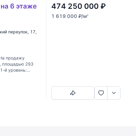
474 250 000
₽
 на 6 этаже
1 619 000
₽
/м
2
кий переулок
, 17,
 На продажу
а, площадью 293
1-й уровень:
,
Скопировать ссылку