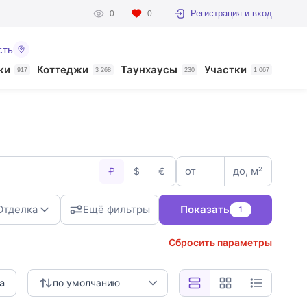
Регистрация и вход
0
0
сть
ки
Коттеджи
Таунхаусы
Участки
917
3 268
230
1 067
от
до, м²
₽
$
€
Отделка
Ещё фильтры
Показать
1
Сбросить параметры
а
по умолчанию