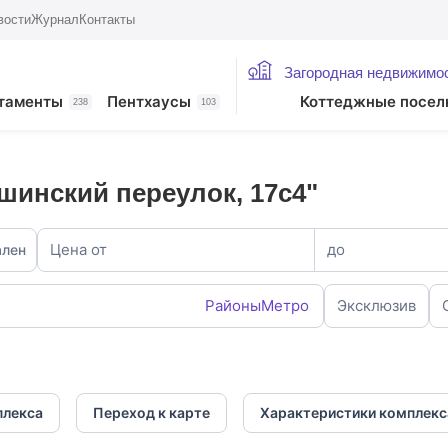
вости
Журнал
Контакты
Загородная недвижимо
таменты
Пентхаусы
Коттеджные посел
238
103
шинский переулок, 17с4"
Цена от
до
ален
Районы
Метро
Эксклюзив
плекса
Переход к карте
Характеристики комплекс