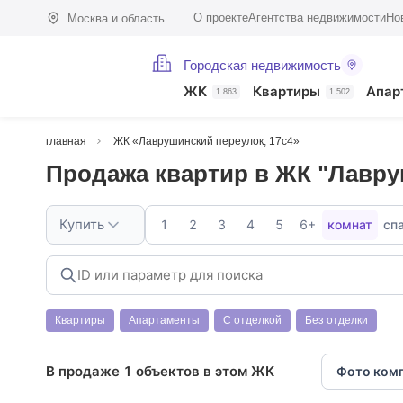
О проекте
Агентства недвижимости
Но
Москва и область
Городская недвижимость
ЖК
Квартиры
Апар
1 863
1 502
главная
ЖК «Лаврушинский переулок, 17с4»
Продажа квартир в ЖК "Лавру
Купить
1
2
3
4
5
6+
комнат
сп
Квартиры
Апартаменты
С отделкой
Без отделки
В продаже 1 объектов в этом ЖК
Фото ком