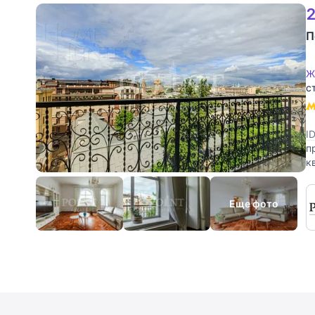
2
П
Ж
с
I
п
к
г
Еще фото