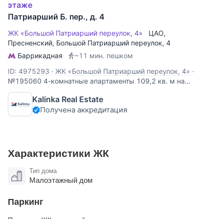
этаже
Патриарший Б. пер., д. 4
ЖК «Большой Патриарший переулок, 4»
ЦАО
,
Пресненский
,
Большой Патриарший переулок
, 4
Баррикадная
~11 мин. пешком
ID: 4975293
·
ЖК «Большой Патриарший переулок, 4»
·
№195060 4-комнатные апартаменты 109,2 кв. м на
Патриках. Планировка: кухня, гостиная, две спальни,
Kalinka Real Estate
кабинет, ванная комната с душевой кабиной. Для жителей
Получена аккредитация
дома предусмотрена парковка за шлагбаумом.
Характеристики ЖК
Тип дома
Малоэтажный дом
Паркинг