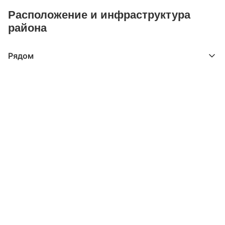
Расположение и инфраструктура
района
Рядом
Выберите расстояние от объекта
До 2000 метров
Школы
Детские клубы
Детские сады
Поликлиники
Больницы
Салоны красоты