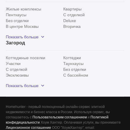
Жилые комплексы
Квартиры
Пентхаусы
С отделкой
Без отделки
Deluxe
В центре Москвы
Вторичка
Видовые
Эксклюзивы
Показать больше
Рядом с парком
Популярные локации
Загород
С панорамными окнами
Внутри Садового кольца
Коттеджные поселки
Коттеджи
Участки
Таунхаусы
С отделкой
Без отделки
Эксклюзивы
С бассейном
С лесным участком
Истринский район
Показать больше
Красногорский район
Минское шоссе
Все
0
Homehunter - первый полноценный онлайн-сервис элитной
недвижимости и бизнес класса в России. Используя сервис, вы
Сегодня
0
соглашаетесь с
Пользовательским соглашением
и
Политикой
конфедициальности
Хоум Хантер. Оплачивая услуги, вы принимаете
Вчера
0
Лицензионное соглашение
ООО "ХоумХантер", email: