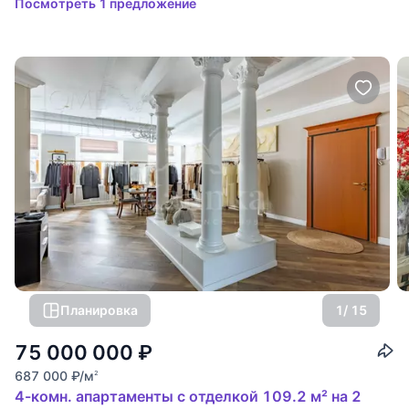
Посмотреть 1 предложение
Планировка
1
/ 15
75 000 000
₽
687 000
₽
/м
2
4-комн. апартаменты с отделкой 109.2 м² на 2