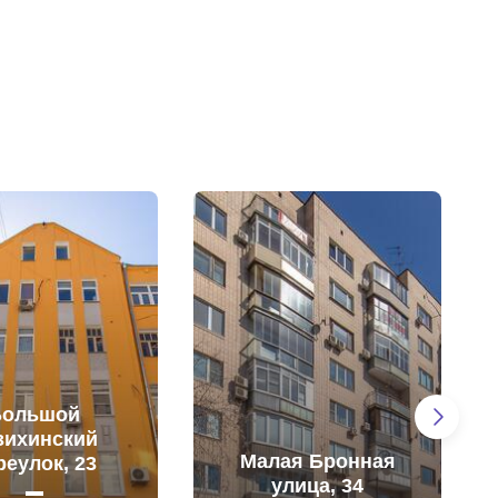
Большой
зихинский
Малая Бронная
реулок, 23
улица, 34