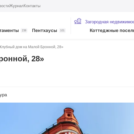
вости
Журнал
Контакты
Загородная недвижимо
таменты
Пентхаусы
Коттеджные посел
238
101
Клубный дом на Малой Бронной, 28»
онной, 28»
ура