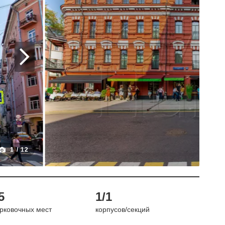
1
/
12
5
1/1
рковочных мест
корпусов/секций