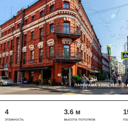
ПАНОРАМА УЛИЦ 360°
4
3.6 м
1
этажность
высота потолков
па