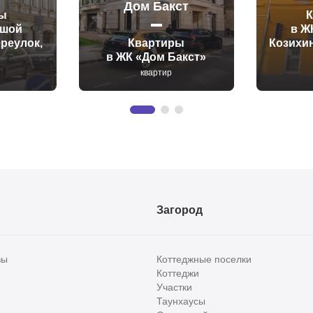
Дом Бакст
ы
ьшой
в Ж
реулок,
Квартиры
Козихин
в ЖК «Дом Бакст»
квартир
Загород
вы
Коттеджные поселки
Коттеджи
Участки
Таунхаусы