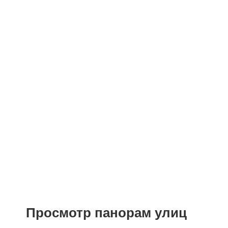
Детские сады
Поликлиники
Больницы
Салоны красоты
Торговые центры
Фитнесы
Ветеринарные клиники
Просмотр панорам улиц