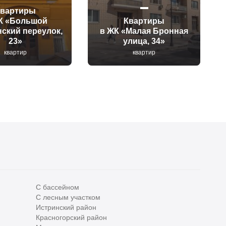
Квартиры
К «Большой
Квартиры
ский переулок,
в ЖК «Малая Бронная
23»
улица, 34»
квартир
квартир
С бассейном
С лесным участком
Истринский район
Все
0
Красногорский район