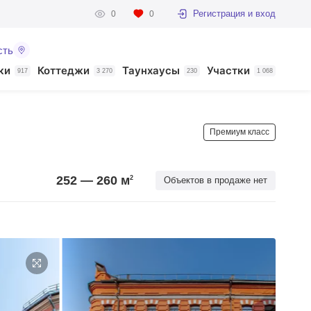
Регистрация и вход
0
0
сть
ки
Коттеджи
Таунхаусы
Участки
917
3 270
230
1 068
Премиум класс
252 — 260
м
2
Объектов в продаже нет