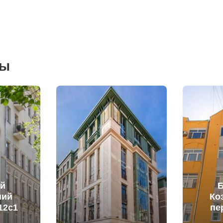
сы
й
ший
Ко
12с1
пе