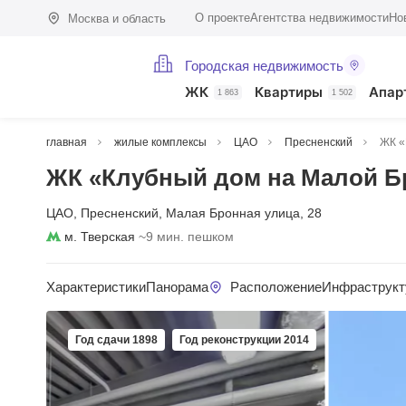
О проекте
Агентства недвижимости
Но
Москва и область
Городская недвижимость
ЖК
Квартиры
Апар
1 863
1 502
главная
жилые комплексы
ЦАО
Пресненский
ЖК «
ЖК «Клубный дом на Малой Бр
ЦАО
,
Пресненский
,
Малая Бронная улица
,
28
м. Тверская
~9 мин. пешком
Характеристики
Панорама
Расположение
Инфраструкт
Год сдачи 1898
Год реконструкции 2014