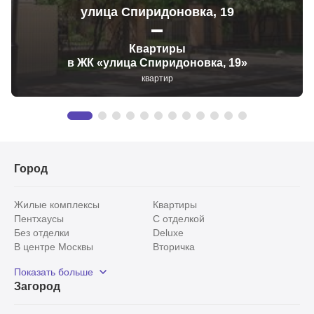
улица Спиридоновка, 19
Квартиры
в ЖК «улица Спиридоновка, 19»
квартир
Город
Жилые комплексы
Квартиры
Пентхаусы
С отделкой
Без отделки
Deluxe
В центре Москвы
Вторичка
Видовые
Эксклюзивы
Показать больше
Рядом с парком
Популярные локации
Загород
С панорамными окнами
Внутри Садового кольца