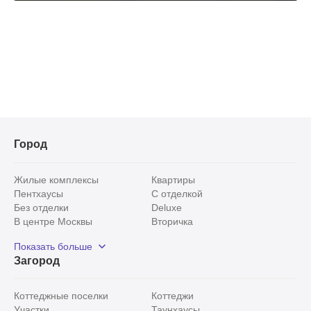
Город
Жилые комплексы
Квартиры
Пентхаусы
С отделкой
Без отделки
Deluxe
В центре Москвы
Вторичка
Видовые
Эксклюзивы
Показать больше
Рядом с парком
Популярные локации
Загород
С панорамными окнами
Внутри Садового кольца
Коттеджные поселки
Коттеджи
Участки
Таунхаусы