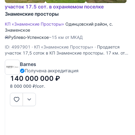
участок 17.5 сот. в охраняемом поселке
Знаменские просторы
КП «Знаменские Просторы»
Одинцовский район
,
с.
Знаменское
Рублево-Успенское
~15 км от МКАД
ID: 4997901
·
КП «Знаменские Просторы»
·
Продается
участок 17,5 соток в КП Знаменские просторы. 17 км. от
МКАД по Рублево-Успенскому или Можайскому шоссе.
Barnes
Есть выезд на платную скоростную дорогу. Назначение
Получена аккредитация
земли ИЖС, участок правильной формы, в центре
коттеджного поселка. Коммуникации
140 000 000
₽
8 000 000
₽
/сот.