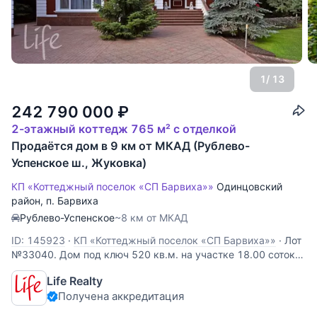
1
/ 13
242 790 000
₽
2-этажный коттедж 765 м² с отделкой
Продаётся дом в 9 км от МКАД (Рублево-
Успенское ш., Жуковка)
КП «Коттеджный поселок «СП Барвиха»»
Одинцовский
район
,
п. Барвиха
Рублево-Успенское
~8 км от МКАД
ID: 145923
·
КП «Коттеджный поселок «СП Барвиха»»
·
Лот
№33040. Дом под ключ 520 кв.м. на участке 18.00 соток.
Количество спален: 5. Коттеджный посёлок «Лес ДСК
Life Realty
(Жуковка)», Рублево-Успенское шоссе, 9 км от МКАД.
Получена аккредитация
Участок правильной прямоугольной формы, выполнен
ландшафтный дизайн. Декоративные деревья