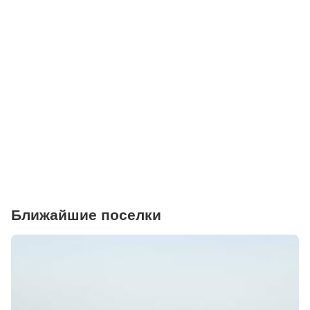
Поликлиники
Больницы
Салоны красоты
Торговые центры
Фитнесы
Ветеринарные клиники
Ближайшие поселки