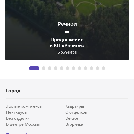
Речной
Предложения
в КП «Речной»
5 объектов
Город
Жилые комплексы
Квартиры
Пентхаусы
С отделкой
Без отделки
Deluxe
В центре Москвы
Вторичка
Видовые
Эксклюзивы