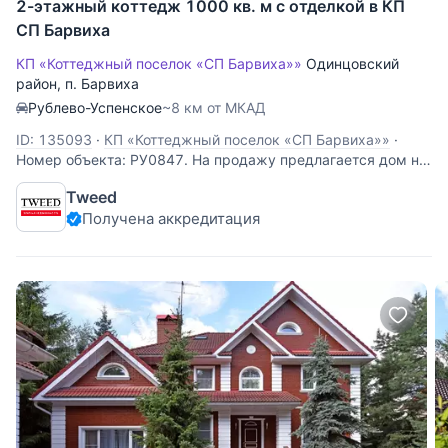
2-этажный коттедж 1000 кв. м с отделкой в КП
СП Барвиха
КП «Коттеджный поселок «СП Барвиха»»
Одинцовский
район
,
п. Барвиха
Рублево-Успенское
~8 км от МКАД
ID: 135093
·
КП «Коттеджный поселок «СП Барвиха»»
·
Номер объекта: РУ0847. На продажу предлагается дом на
Рублево-Успенском шоссе, в 8 км. от МКАД, в коттеджном
Tweed
поселке Барвиха СП (НПИЗ). Дом 3-х уровневый,
Получена аккредитация
кирпичный, общей площадью 1000 м.кв., расположен на
участке размером 15 сот. Есть