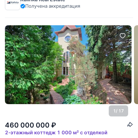
Барвиха". Планировка дома: Цоколь: котельная
Получена аккредитация
оборудована котлом Visseman на 72 кВт и американской
системой фильтрации воды Clack. Все трубы
1
/ 17
460 000 000
₽
2-этажный коттедж 1 000 м² с отделкой