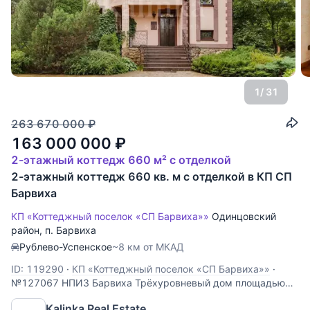
1
/ 31
263 670 000
₽
163 000 000
₽
2-этажный коттедж 660 м² с отделкой
2-этажный коттедж 660 кв. м с отделкой в КП СП
Барвиха
КП «Коттеджный поселок «СП Барвиха»»
Одинцовский
район
,
п. Барвиха
Рублево-Успенское
~8 км от МКАД
ID: 119290
·
КП «Коттеджный поселок «СП Барвиха»»
·
№127067 НПИЗ Барвиха Трёхуровневый дом площадью
440 кв. м. на участке 11 соток в коттеджном поселке "СП
Kalinka Real Estate