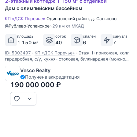
2-этажный коттедж 1 150 м² с отделкой
Дом с олимпийским бассейном
КП «ДСК Поречье»
Одинцовский район
,
д. Сальково
Рублево-Успенское
~29 км от МКАД
площадь
соток
спален
санузла
1 150 м
40
6
7
2
ID: 5003497
·
КП «ДСК Поречье»
·
Этаж 1: прихожая, холл,
гардеробная, с/у, кухня- столовая, биллиардная (можно
переоборудовать в гостиную), спа-зона: бассейн, хаммам,
Vesco Realty
сауна, джакузи, с/у, гардеробная, массажная Этаж 2:
Получена аккредитация
спальня с с/у и гардеробной, две спальни с гардеробными,
два с/у
190 000 000
₽