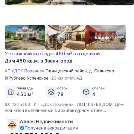
Еще фото
2-этажный коттедж 450 м² с отделкой
Дом 450 кв.м. в Звенигород
КП «ДСК Поречье»
Одинцовский район
,
д. Сальково
Рублево-Успенское
~29 км от МКАД
площадь
соток
спален
450 м
78
4
2
ID: 4975163
·
КП «ДСК Поречье»
·
ЛОТ: h3763 ДОМ: Дом
под ключ выполненный в архитектурном стиле
классической Англии. Интерьер дома выдержан в
Аллея Недвижимости
гармонично подобранной авторской мебелью, с
Получена аккредитация
элементами современных дизайнерских решений. В контур