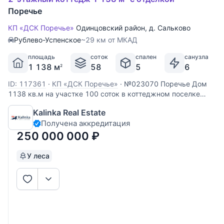
Поречье
КП «ДСК Поречье»
Одинцовский район
,
д. Сальково
Рублево-Успенское
~29 км от МКАД
площадь
соток
спален
санузла
1 138 м
58
5
6
2
ID: 117361
·
КП «ДСК Поречье»
·
№023070 Поречье Дом
1138 кв.м на участке 100 соток в коттеджном поселке
"Поречье". Планировка: Цоколь: спортивный зал,
Kalinka Real Estate
бильярдная, кладовая, постирочная, с/у, котельная; 1
Получена аккредитация
этаж: прихожая, гардеробная, гостевой с/у, гостиная,
кухня, столовая с
250 000 000
₽
У леса