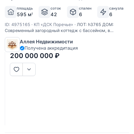
площадь
соток
спален
санузла
595 м
42
6
6
2
ID: 4975165
·
КП «ДСК Поречье»
·
ЛОТ: h3765 ДОМ:
Современный загородный коттедж с бассейном, в
охраняемом коттеджном посёлке. Дом построен из
Аллея Недвижимости
высококачественных материалов. Интерьер дома
Получена аккредитация
выполнен с использованием итальянской мебели и
текстиля. В контур дома входят 5 спален,
200 000 000
₽