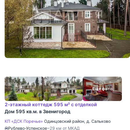
Еще фото
2-этажный коттедж 595 м² с отделкой
Дом 595 кв.м. в Звенигород
КП «ДСК Поречье»
Одинцовский район
,
д. Сальково
Рублево-Успенское
~29 км от МКАД