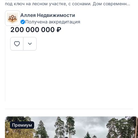
под ключ на лесном участке, с соснами. Дом современный
с грамотной планировкой и лучшими решениями в дизайне
Аллея Недвижимости
интерьеров, обеспечивающие максимальный комфорт и
Получена аккредитация
уют. В доме 7 спален и просторные общие зоны с
большими окнами, а
200 000 000
₽
Премиум