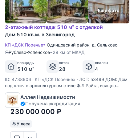
Еще фото
2-этажный коттедж 510 м² с отделкой
Дом 510 кв.м. в Звенигород
КП «ДСК Поречье»
Одинцовский район
,
д. Сальково
Рублево-Успенское
~29 км от МКАД
площадь
соток
спален
510 м
28
4
2
ID: 4738906
·
КП «ДСК Поречье»
·
ЛОТ: h3499 ДОМ: Дом
под ключ в архитектурном стиле Ф.Л.Райта, изящно
вписывающийся в пространство и находящийся в единении
Аллея Недвижимости
с природой лесного участка. Сам дом выполнен из
Получена аккредитация
кирпича. В доме функциональная планировка, со
спальными зонами на втором
230 000 000
₽
У леса