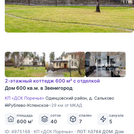
Еще фото
2-этажный коттедж 600 м² с отделкой
Дом 600 кв.м. в Звенигород
КП «ДСК Поречье»
Одинцовский район
,
д. Сальково
Рублево-Успенское
~29 км от МКАД
площадь
соток
спален
санузла
600 м
40
7
5
2
ID: 4975168
·
КП «ДСК Поречье»
·
ЛОТ: h3764 ДОМ: Дом