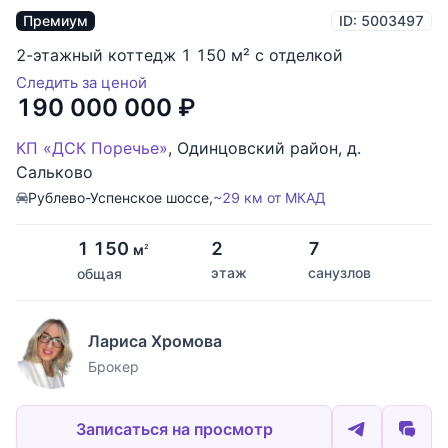
Премиум
ID: 5003497
2-этажный коттедж 1 150 м² с отделкой
Следить за ценой
190 000 000
₽
КП «ДСК Поречье»
,
Одинцовский район
,
д.
Сальково
Рублево-Успенское шоссе,
~29 км от МКАД
1 150
2
7
м
2
этаж
санузлов
общая
Лариса Хромова
Брокер
Записаться на просмотр