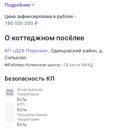
назначения (с коммуникациями для кухни или
Подробнее
барной зоны)
Мансарда: три спальни, два с/у, помещение
Цена зафиксирована в рублях -
свободного назначения
190 000 000 ₽
Цоколь: технические помещения для оборудования
бассейна, котельная.
О коттеджном посёлке
На просторной территории, утопающей в вековых
КП «ДСК Поречье»
,
Одинцовский район
,
д.
соснах, высится резиденция, дополненная SPA-
Сальково
зоной и 25 метровым бассейном.
Рублево-Успенское шоссе,
~29 км от МКАД
Строение возведено из кирпича. Для внутренней
Безопасность КП
отделки применялись экологичные материалы:
травертин, ценные породы древесины, розовый
Огороженная
территория
мрамор. Стены украшены венецианской
Есть
штукатуркой. Кухонный гарнитур оснащен
КПП
Есть
первоклассной техникой от Bosch, Kuppersbusch,
Патрулирование
Miele и Liebherr.
территории
Есть