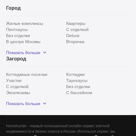
Город
Жилые комплексы
Квартиры
Пентхаусы
С отделкой
Без отделки
Deluxe
В центре Москвы
Вторичка
Видовые
Эксклюзивы
Показать больше
Рядом с парком
Популярные локации
Загород
С панорамными окнами
Внутри Садового кольца
Коттеджные поселки
Коттеджи
Участки
Таунхаусы
С отделкой
Без отделки
Эксклюзивы
С бассейном
С лесным участком
Истринский район
Показать больше
Красногорский район
Минское шоссе
Все
0
Homehunter - первый полноценный онлайн-сервис элитной
недвижимости и бизнес класса в России. Используя сервис, вы
Сегодня
0