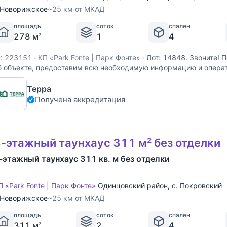
Новорижское
~25 км от МКАД
площадь
соток
спален
278 м
1
4
2
D: 223151
·
КП «Park Fonte | Парк Фонте»
·
Лот: 14848. Звоните!
б объекте, предоставим всю необходимую информацию и опера
Терра
Получена аккредитация
-этажный таунхаус 311 м² без отделки
-этажный таунхаус 311 кв. м без отделки
П «Park Fonte | Парк Фонте»
Одинцовский район
,
с. Покровский
Новорижское
~25 км от МКАД
площадь
соток
спален
311 м
2
4
2