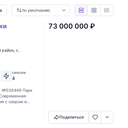
а
по умолчанию
73 000 000
₽
ки
 район
,
с.
санузла
4
·
№036449 Парк
. Современная
ия с озером и
Скопировать ссылку
 который отличается
Поделиться