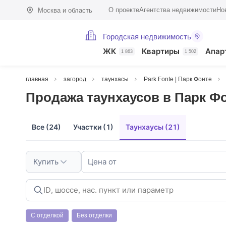
О проекте
Агентства недвижимости
Но
Москва и область
Городская недвижимость
ЖК
Квартиры
Апар
1 863
1 502
главная
загород
таунхасы
Park Fonte | Парк Фонте
Продажа таунхаусов в Парк Ф
Все (24)
Участки (1)
Таунхаусы (21)
Купить
Цена от
С отделкой
Без отделки