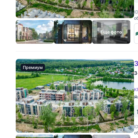
I
о
Еще фото
3
Премиум
3
К
I
о