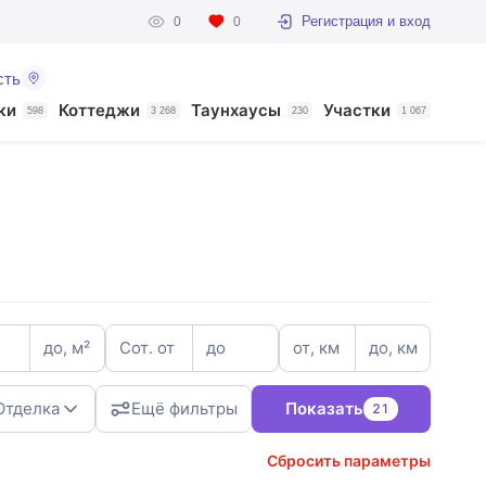
Регистрация и вход
0
0
сть
ки
Коттеджи
Таунхаусы
Участки
598
3 268
230
1 067
до, м²
Сот. от
до
от, км
до, км
Отделка
Ещё фильтры
Показать
21
Сбросить параметры
3