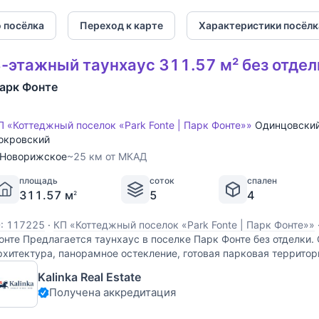
4
5+
 посёлка
Переход к карте
Характеристики посёлк
-этажный таунхаус 311.57 м² без отдел
арк Фонте
П «Коттеджный поселок «Park Fonte | Парк Фонте»»
Одинцовский
окровский
Новорижское
~25 км от МКАД
площадь
соток
спален
311.57 м
5
4
2
D: 117225
·
КП «Коттеджный поселок «Park Fonte | Парк Фонте»»
онте Предлагается таунхаус в поселке Парк Фонте без отделки
рхитектура, панорамное остекление, готовая парковая территор
ляжем. Поселок расположен в уникальном уголке Подмосковья,
Kalinka Real Estate
е
Получена аккредитация