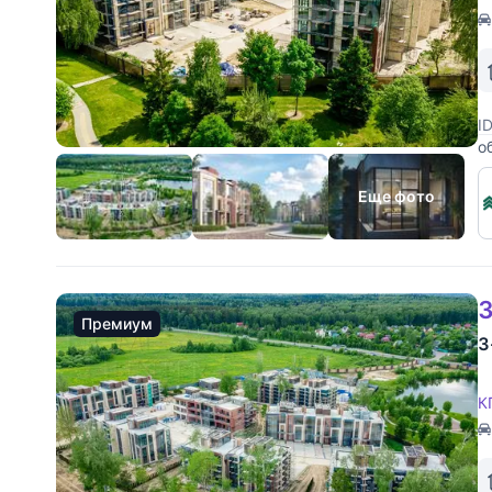
I
о
Еще фото
3
Премиум
3
К