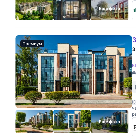
Еще фото
3
Премиум
3
К
I
ч
р
д
Еще фото