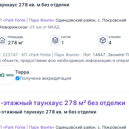
аунхаус 278 кв. м без отделки
П «Park Fonte | Парк Фонте»
Одинцовский район
,
с. Покровский
Новорижское
~25 км от МКАД
площадь
соток
спален
278 м
1
4
2
D: 223147
·
КП «Park Fonte | Парк Фонте»
·
Лот: 14847. Звоните!
б объекте, предоставим всю необходимую информацию и опера
Терра
Получена аккредитация
-этажный таунхаус 278 м² без отделки
-этажный таунхаус 278 кв. м без отделки
П «Park Fonte | Парк Фонте»
Одинцовский район
,
с. Покровский