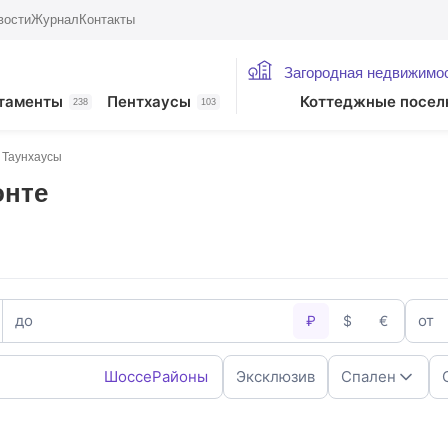
вости
Журнал
Контакты
Загородная недвижимо
таменты
Пентхаусы
Коттеджные посел
238
103
Таунхаусы
онте
до
от
₽
$
€
Шоссе
Районы
Эксклюзив
Спален
1
2