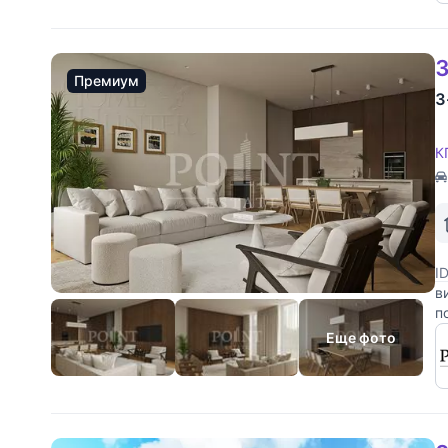
3
Премиум
3
К
I
в
п
п
Еще фото