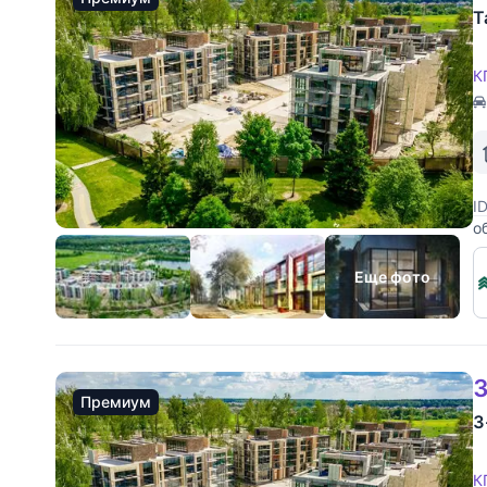
Т
К
I
о
Еще фото
3
Премиум
3
К