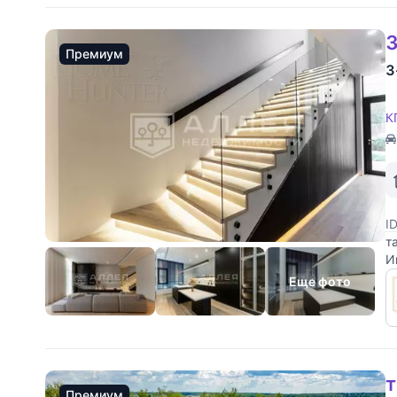
3
Премиум
3
К
I
т
И
с
Еще фото
т
Премиум