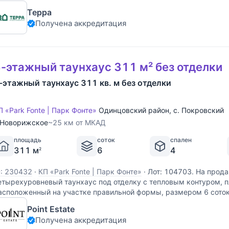
Терра
Получена аккредитация
-этажный таунхаус 311 м² без отделки
-этажный таунхаус 311 кв. м без отделки
П «Park Fonte | Парк Фонте»
Одинцовский район
,
с. Покровский
Новорижское
~25 км от МКАД
площадь
соток
спален
311 м
6
4
2
D: 230432
·
КП «Park Fonte | Парк Фонте»
·
Лот: 104703. На прод
етырехуровневый таунхаус под отделку с тепловым контуром, п
асположенный на участке правильной формы, размером 6 сото
еревьями в коттеджном поселке "Парк Фонте". Планировка: 1-й
Point Estate
Получена аккредитация