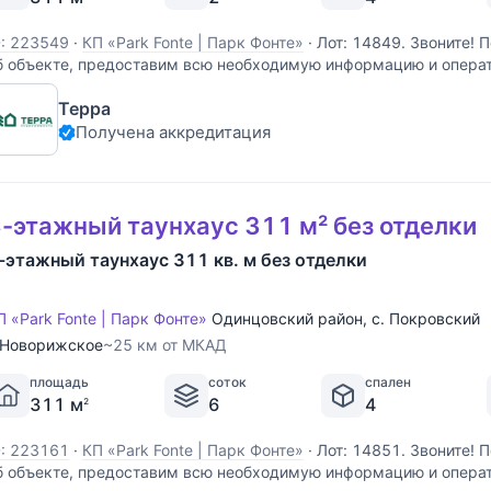
D: 223549
·
КП «Park Fonte | Парк Фонте»
·
Лот: 14849. Звоните!
б объекте, предоставим всю необходимую информацию и опера
Терра
Получена аккредитация
-этажный таунхаус 311 м² без отделки
-этажный таунхаус 311 кв. м без отделки
П «Park Fonte | Парк Фонте»
Одинцовский район
,
с. Покровский
Новорижское
~25 км от МКАД
площадь
соток
спален
311 м
6
4
2
D: 223161
·
КП «Park Fonte | Парк Фонте»
·
Лот: 14851. Звоните!
б объекте, предоставим всю необходимую информацию и опера