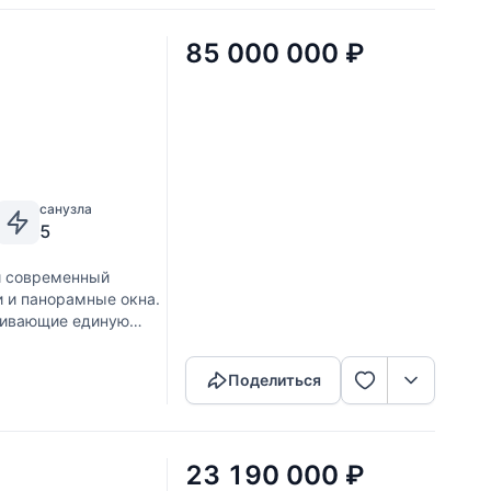
85 000 000
₽
санузла
5
й современный
и и панорамные окна.
живающие единую
Скопировать ссылку
Поделиться
23 190 000
₽