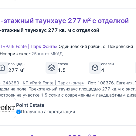
-этажный таунхаус 277 м² с отделкой
-этажный таунхаус 277 кв. м с отделкой
П «Park Fonte | Парк Фонте»
Одинцовский район
,
с. Покровский
Новорижское
~25 км от МКАД
площадь
соток
спален
277 м
1.5
4
2
D: 243380
·
КП «Park Fonte | Парк Фонте»
·
Лот: 108376. Евгения.
идом на поле! Трехэтажный таунхаус площадью 277 кв.м с экс
остроен на участке 1,5 сотки с современным ландшафтным диз
оселке премиум-класса "Парк Фонте". Выполнен
Point Estate
Получена аккредитация