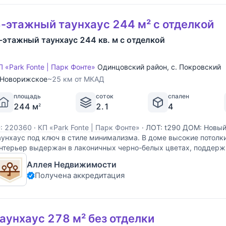
-этажный таунхаус 244 м² с отделкой
-этажный таунхаус 244 кв. м с отделкой
П «Park Fonte | Парк Фонте»
Одинцовский район
,
с. Покровский
Новорижское
~25 км от МКАД
площадь
соток
спален
244 м
2.1
4
2
D: 220360
·
КП «Park Fonte | Парк Фонте»
·
ЛОТ: t290 ДОМ: Новы
аунхаус под ключ в стиле минимализма. В доме высокие потолк
нтерьер выдержан в лаконичных черно-белых цветах, поддер
тилистику дома. УЧАСТОК: Ухоженный участок с
Аллея Недвижимости
Получена аккредитация
аунхаус 278 м² без отделки