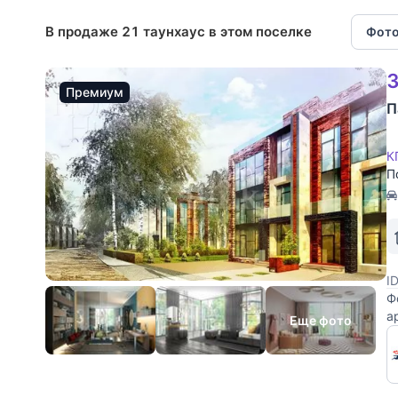
В продаже 21 таунхаус в этом поселке
Фото
3
Премиум
П
К
П
I
Ф
а
Еще фото
п
н