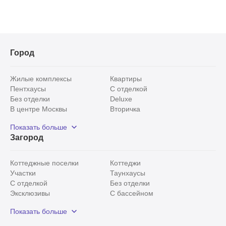
Город
Жилые комплексы
Квартиры
Пентхаусы
С отделкой
Без отделки
Deluxe
В центре Москвы
Вторичка
Видовые
Эксклюзивы
Показать больше
Рядом с парком
Популярные локации
Загород
С панорамными окнами
Внутри Садового кольца
Коттеджные поселки
Коттеджи
Участки
Таунхаусы
С отделкой
Без отделки
Эксклюзивы
С бассейном
С лесным участком
Истринский район
Показать больше
Красногорский район
Минское шоссе
Все
0