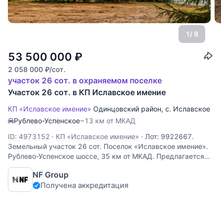
1
/ 8
53 500 000
₽
2 058 000
₽
/сот.
участок 26 сот. в охраняемом поселке
Участок 26 сот. в КП Иславское имение
КП «Иславское имение»
Одинцовский район
,
с. Иславское
Рублево-Успенское
~13 км от МКАД
ID: 4973152
·
КП «Иславское имение»
·
Лот: 9922667.
Земельный участок 26 cот. Поселок «Иславское имение».
Рублево-Успенское шоссе, 35 км от МКАД. Предлагается
участок в красивом лесном поселке Иславское Имение.
NF Group
Локация Рублевского шоссе с удобным выездом на
Получена аккредитация
платную трассу. Участок