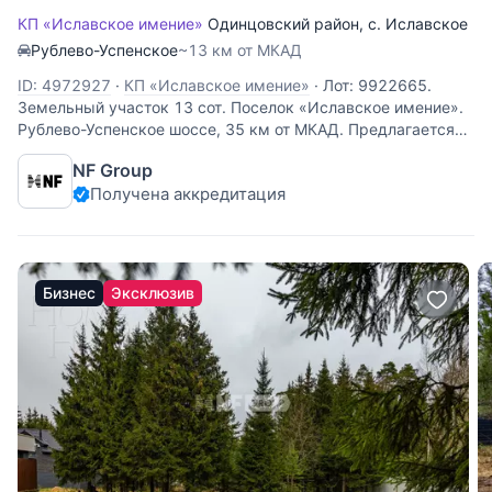
КП «Иславское имение»
Одинцовский район
,
с. Иславское
Рублево-Успенское
~13 км от МКАД
ID: 4972927
·
КП «Иславское имение»
·
Лот: 9922665.
Земельный участок 13 cот. Поселок «Иславское имение».
Рублево-Успенское шоссе, 35 км от МКАД. Предлагается
участок в красивом лесном поселке Иславское Имение.
NF Group
Локация Рублевского шоссе с удобным выездом на
Получена аккредитация
платную трассу. Участок
Бизнес
Эксклюзив